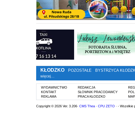
KŁODZKO
POZOSTAŁE
BYSTRZYCA KŁODZ
więcej…
WYDAWNICTWO
REDAKCJA
REG
KONTAKT
SŁOWNIK PRACODAWCY
POL
REKLAMA
PRACA KŁODZKO
MAP
Copyright © 2026 Ver. 3.206·
CMS Thea
·
CPU ZETO
· - Wszelkie