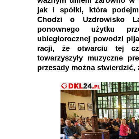
ważnym dniem zarówno w c
jak i spółki, która podej
Chodzi o Uzdrowisko Lą
ponownego użytku prz
ubiegłorocznej powodzi pij
racji, że otwarciu tej c
towarzyszyły muzyczne pr
przesady można stwierdzić, 