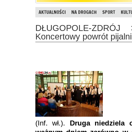
AKTUALNOŚCI
NA DROGACH
SPORT
KULT
DŁUGOPOLE-ZDRÓJ >
Koncertowy powrót pijaln
(Inf. wł.).
Druga niedziela 