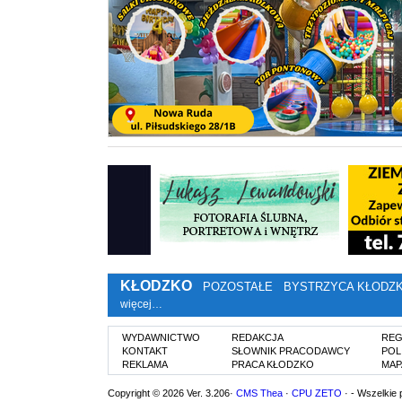
KŁODZKO
POZOSTAŁE
BYSTRZYCA KŁODZ
więcej…
WYDAWNICTWO
REDAKCJA
REG
KONTAKT
SŁOWNIK PRACODAWCY
POL
REKLAMA
PRACA KŁODZKO
MAP
Copyright © 2026 Ver. 3.206·
CMS Thea
·
CPU ZETO
· - Wszelkie