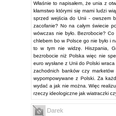
Właśnie to napisałem, że unia z otw
kłamstwo którymi się mami ludzi wi
sprzed wejścia do Unii - owszem bo
zacofanie? No na całym świecie poj
wówczas nie było. Bezrobocie? Co m
chlebem bo w Polsce go nie było i n
to w tym nie widzę. Hiszpania, G
bezrobocie niż Polska więc nie spe
euro wysłane z Unii do Polski wrac
zachodnich banków czy marketów id
wypompowywane z Polski. Za każdy
wydać a jak nie można. Więc realizu
rzeczy ideologiczne jak wiatraczki c
Darek