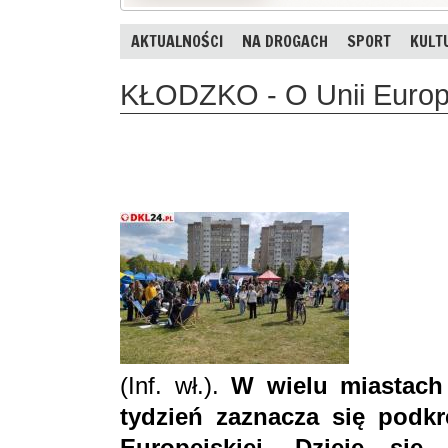
AKTUALNOŚCI
NA DROGACH
SPORT
KULT
KŁODZKO - O Unii Europe
(Inf. wł.).
W wielu miastach
tydzień zaznacza się podkr
Europejskiej. Dzieje si