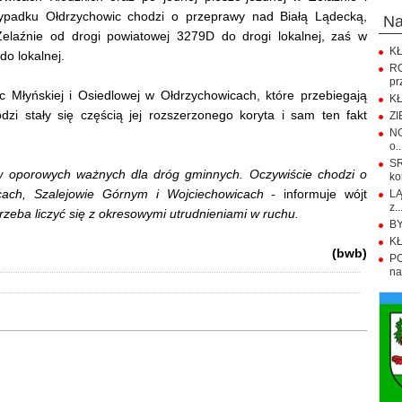
padku Ołdrzychowic chodzi o przeprawy nad Białą Lądecką,
n
elaźnie od drogi powiatowej 3279D do drogi lokalnej, zaś w
KŁ
o lokalnej.
R
pr
 Młyńskiej i Osiedlowej w Ołdrzychowicach, które przebiegają
KŁ
dzi stały się częścią jej rozszerzonego koryta i sam ten fakt
ZI
NO
o..
S
 oporowych ważnych dla dróg gminnych. Oczywiście chodzi o
ko
icach, Szalejowie Górnym i Wojciechowicach -
informuje wójt
LĄ
z..
 trzeba liczyć się z okresowymi utrudnieniami w ruchu.
BY
KŁ
(bwb)
PO
na.