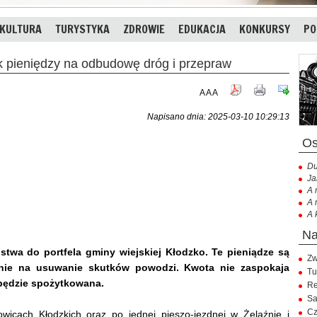
KULTURA
TURYSTYKA
ZDROWIE
EDUKACJA
KONKURSY
PO
 pieniędzy na odbudowę dróg i przepraw
A
A
A
Napisano dnia: 2025-03-10 10:29:13
Du
Ja
A 
A 
A 
ństwa do portfela gminy wiejskiej Kłodzko. Te pieniądze są
Zw
nie na usuwanie skutków powodzi. Kwota nie zaspokaja
Tu
 będzie spożytkowana.
Re
Sa
Cz
wicach Kłodzkich oraz po jednej pieszo-jezdnej w Żelaźnie i