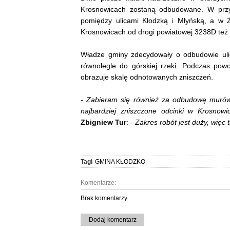
Krosnowicach zostaną odbudowane. W przy
pomiędzy ulicami Kłodzką i Młyńską, a w Ż
Krosnowicach od drogi powiatowej 3238D też d
Władze gminy zdecydowały o odbudowie ulic
równolegle do górskiej rzeki. Podczas powo
obrazuje skalę odnotowanych zniszczeń.
- Zabieram się również za odbudowę murów
najbardziej zniszczone odcinki w Krosnow
Zbigniew Tur
:
- Zakres robót jest duży, więc
Tagi
GMINA KŁODZKO
Komentarze:
Brak komentarzy.
Dodaj komentarz