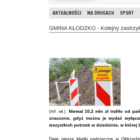
AKTUALNOŚCI
NA DROGACH
SPORT
GMINA KŁODZKO - Kolejny zastrzyk
(Inf. wł.).
Niemal 10,2 mln zł trafiło od pa
znaczone, gdyż można je wydać wyłącz
wszystkich potrzeb w dziedzinie, w której
Dwie piesze kładki nadrzeczne w Ołdrzycho