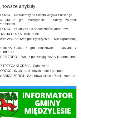
ajnowsze artykuły
ODZKO - Do twierdzy na Święto Wojska Polskiego
OZTOKI > gm. Międzylesie - Suchy zbiornik
zedmiotem...
ODZKO - >>Orlik<< dla społeczności Jurandowa
EMIA KŁODZKA - Kulturalnik
WY WALISZÓW > gm. Bystrzyca Kł. - Nie zapominają
.
REBRNA GÓRA > gm. Stoszowice - Dożynki z
ncertami i...
DEK-ZDRÓJ - Wciąż poszukują rzeźby Nepomucena
.
STRZYCA KŁODZKA - Ogłoszenie
ODZKO - Szlakiem dawnych hoteli i gospód
LANICA-ZDRÓJ - Szachowa stolica Polski zaprasza
..