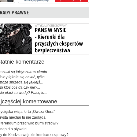
RADY PRAWNE
ostatnie komentarze
szniki są faktycznie w cieniu...
k to pięknie się bawić, tylko...
może sprzeda się jakiejś...
mi ktoś coś da czy nie?...
kto płaci za wodę? Płacę to...
najczęściej komentowane
ycięska wizja fortu „Owcza Góra”
rysta niechaj tu nie zagląda
ferendum przeciwko burmistrzowi?
nepid o pływalni
y do Kłodzka wejdzie komisarz rządowy?