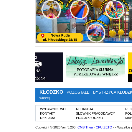
KŁODZKO
POZOSTAŁE
BYSTRZYCA KŁODZ
więcej…
WYDAWNICTWO
REDAKCJA
REG
KONTAKT
SŁOWNIK PRACODAWCY
POL
REKLAMA
PRACA KŁODZKO
MAP
Copyright © 2026 Ver. 3.206·
CMS Thea
·
CPU ZETO
· - Wszelkie