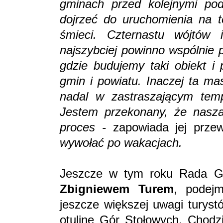
gminach przed kolejnymi po
dojrzeć do uruchomienia na te
śmieci. Czternastu wójtów 
najszybciej powinno wspólnie p
gdzie budujemy taki obiekt i 
gmin i powiatu. Inaczej ta ma
nadal w zastraszającym tem
Jestem przekonany, że nasza
proces -
zapowiada jej przew
wywołać po wakacjach.
Jeszcze w tym roku Rada Gm
Zbigniewem Turem
, podejm
jeszcze większej uwagi turyst
otulinę Gór Stołowych. Chodz