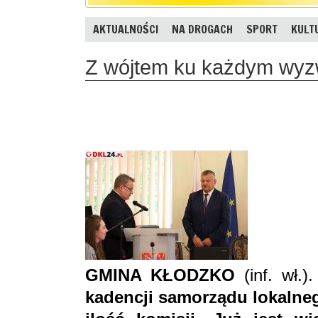
AKTUALNOŚCI
NA DROGACH
SPORT
KULT
Z wójtem ku każdym wy
GMINA KŁODZKO
(inf. wł.)
kadencji samorządu lokalne