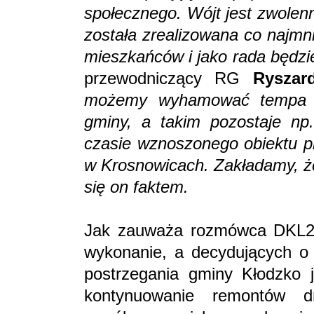
społecznego. Wójt jest zwolen
została zrealizowana co najmni
mieszkańców i jako rada będzi
przewodniczący RG
Ryszar
możemy wyhamować tempa prz
gminy, a takim pozostaje np
czasie wznoszonego obiektu p
w Krosnowicach. Zakładamy, że
się on faktem.
Jak zauważa rozmówca DKL24.
wykonanie, a decydujących o 
postrzegania gminy Kłodzko j
kontynuowanie remontów 