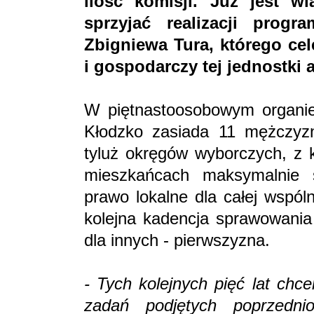
ilość komisji. Już jest 
sprzyjać realizacji prog
Zbigniewa Tura, którego cel
i gospodarczy tej jednostki 
W piętnastoosobowym organie
Kłodzko zasiada 11 mężczyzn
tyluż okręgów wyborczych, z 
mieszkańcach maksymalnie s
prawo lokalne dla całej wspóln
kolejna kadencja sprawowania
dla innych - pierwszyzna.
- Tych kolejnych pięć lat ch
zadań podjętych poprzedni