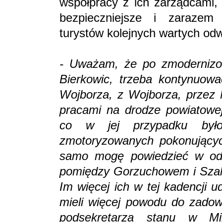
współpracy z ich zarządcami, 
bezpieczniejsze i zarazem 
turystów kolejnych wartych od
- Uważam, że po zmodernizow
Bierkowic, trzeba kontynuow
Wojborza, z Wojborza, przez 
pracami na drodze powiatowej
co w jej przypadku był
zmotoryzowanych pokonującyc
samo mogę powiedzieć w odn
pomiędzy Gorzuchowem i Szal
Im więcej ich w tej kadencji 
mieli więcej powodu do zadow
podsekretarza stanu w Mini