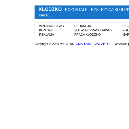
KŁODZKO
POZOSTAŁE
BYSTRZYCA KŁODZ
więcej…
WYDAWNICTWO
REDAKCJA
REG
KONTAKT
SŁOWNIK PRACODAWCY
POL
REKLAMA
PRACA KŁODZKO
MAP
Copyright © 2026 Ver. 3.206·
CMS Thea
·
CPU ZETO
· - Wszelkie