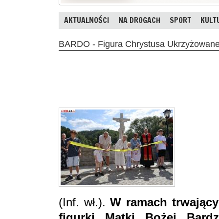
AKTUALNOŚCI
NA DROGACH
SPORT
KULT
BARDO - Figura Chrystusa Ukrzyżowane
(Inf. wł.).
W ramach trwający
figurki Matki Bożej Bard