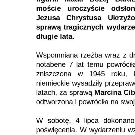
moście uroczyście odsło
Jezusa Chrystusa Ukrzyż
sprawą tragicznych wydarze
długie lata.
Wspomniana rzeźba wraz z dr
notabene 7 lat temu powróciła
zniszczona w 1945 roku, k
niemieckie wysadziły przepraw
latach, za sprawą
Marcina Ci
odtworzona i powróciła na swoj
W sobotę, 4 lipca dokonano 
poświęcenia. W wydarzeniu wzi