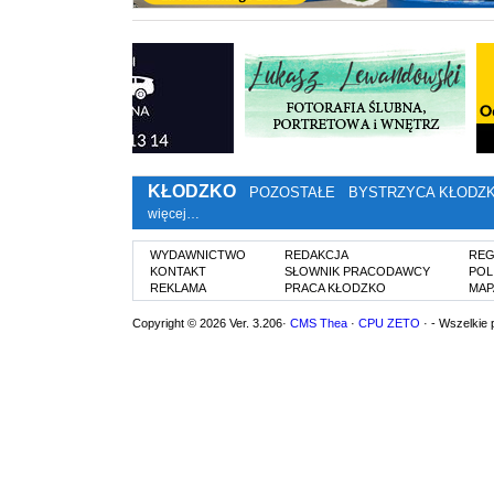
KŁODZKO
POZOSTAŁE
BYSTRZYCA KŁODZ
więcej…
WYDAWNICTWO
REDAKCJA
REG
KONTAKT
SŁOWNIK PRACODAWCY
POL
REKLAMA
PRACA KŁODZKO
MAP
Copyright © 2026 Ver. 3.206·
CMS Thea
·
CPU ZETO
· - Wszelkie