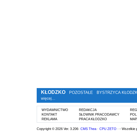
KŁODZKO
POZOSTAŁE
BYSTRZYCA KŁODZ
więcej…
WYDAWNICTWO
REDAKCJA
REG
KONTAKT
SŁOWNIK PRACODAWCY
POL
REKLAMA
PRACA KŁODZKO
MAP
Copyright © 2026 Ver. 3.206·
CMS Thea
·
CPU ZETO
· - Wszelkie