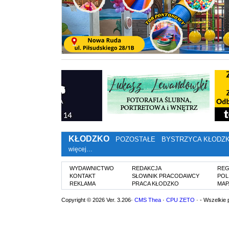
KŁODZKO
POZOSTAŁE
BYSTRZYCA KŁODZ
więcej…
WYDAWNICTWO
REDAKCJA
REG
KONTAKT
SŁOWNIK PRACODAWCY
POL
REKLAMA
PRACA KŁODZKO
MAP
Copyright © 2026 Ver. 3.206·
CMS Thea
·
CPU ZETO
· - Wszelkie