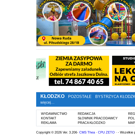
KŁODZKO
POZOSTAŁE
BYSTRZYCA KŁODZ
więcej…
WYDAWNICTWO
REDAKCJA
REG
KONTAKT
SŁOWNIK PRACODAWCY
POL
REKLAMA
PRACA KŁODZKO
MAP
Copyright © 2026 Ver. 3.206·
CMS Thea
·
CPU ZETO
· - Wszelkie