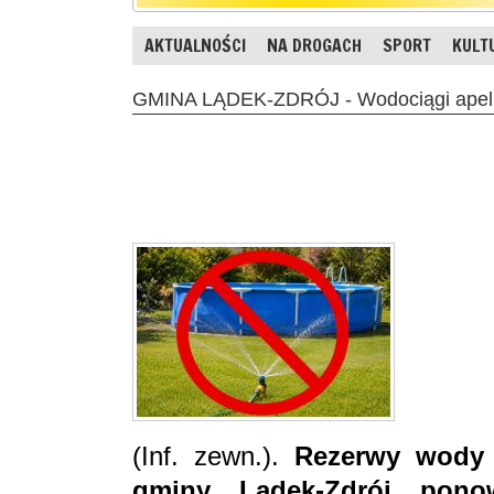
AKTUALNOŚCI
NA DROGACH
SPORT
KULT
GMINA LĄDEK-ZDRÓJ - Wodociągi apelu
(Inf. zewn.).
Rezerwy wody 
gminy Lądek-Zdrój pono