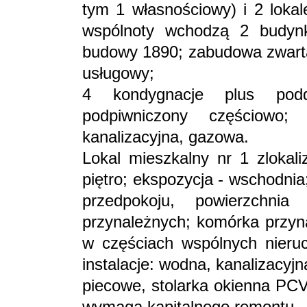
tym 1 własnościowy) i 2 loka
wspólnoty wchodzą 2 budynk
budowy 1890; zabudowa zwarta
usługowy;
4 kondygnacje plus pod
podpiwniczony częściowo; i
kanalizacyjna, gazowa.
Lokal mieszkalny nr 1 zlokali
piętro; ekspozycja - wschodnia
przedpokoju, powierzchni
przynależnych; komórka przyna
w częściach wspólnych nieruc
instalacje: wodna, kanalizacyj
piecowe, stolarka okienna PCV
wymaga kapitalnego remontu.