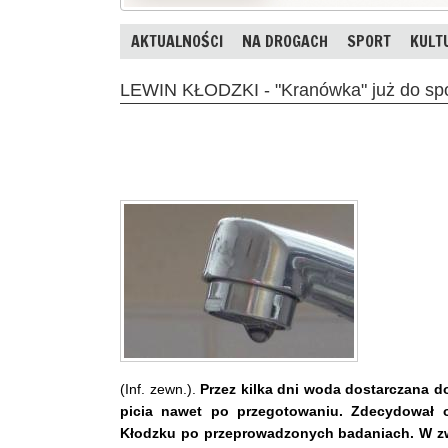
AKTUALNOŚCI
NA DROGACH
SPORT
KULT
LEWIN KŁODZKI - "Kranówka" już do sp
(Inf. zewn.).
Przez kilka dni woda dostarczana d
picia nawet po przegotowaniu. Zdecydował 
Kłodzku po przeprowadzonych badaniach. W zw