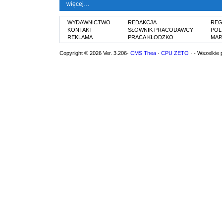
więcej…
WYDAWNICTWO
REDAKCJA
REG
KONTAKT
SŁOWNIK PRACODAWCY
POL
REKLAMA
PRACA KŁODZKO
MAP
Copyright © 2026 Ver. 3.206·
CMS Thea
·
CPU ZETO
· - Wszelkie