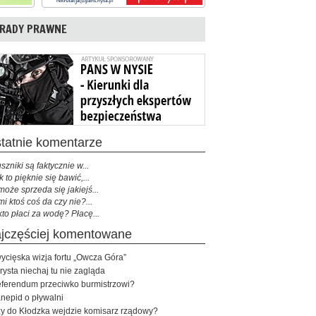
RADY PRAWNE
ostatnie komentarze
szniki są faktycznie w...
k to pięknie się bawić,...
może sprzeda się jakiejś...
mi ktoś coś da czy nie?...
kto płaci za wodę? Płacę...
najczęściej komentowane
ycięska wizja fortu „Owcza Góra”
rysta niechaj tu nie zagląda
ferendum przeciwko burmistrzowi?
nepid o pływalni
y do Kłodzka wejdzie komisarz rządowy?