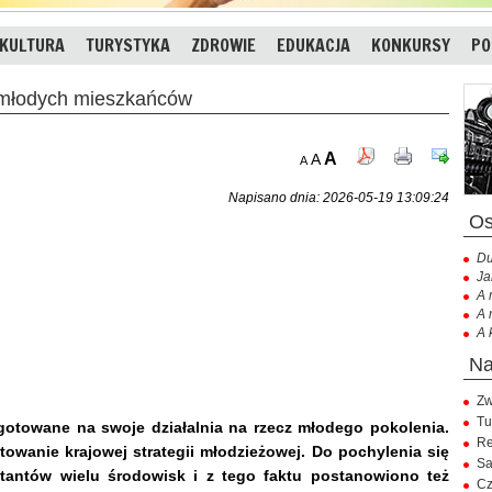
KULTURA
TURYSTYKA
ZDROWIE
EDUKACJA
KONKURSY
PO
 młodych mieszkańców
A
A
A
Napisano dnia: 2026-05-19 13:09:24
Du
Ja
A 
A 
A 
Zw
Tu
gotowane na swoje działalnia na rzecz młodego pokolenia.
Re
owanie krajowej strategii młodzieżowej. Do pochylenia się
Sa
tantów wielu środowisk i z tego faktu postanowiono też
Cz