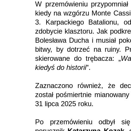
W przemówieniu przypomniał 
kiedy na wzgórzu Monte Cass
3. Karpackiego Batalionu, od
zdobycie klasztoru. Jak podkr
Bolesława Ducha i musiał poko
bitwy, by dotrzeć na ruiny. 
skierowane do trębacza: „
Wa
kiedyś do historii
”.
Zaznaczono również, że de
został pośmiertnie mianowany
31 lipca 2025 roku.
Po przemówieniu odbył się
porucznik
Katarzyna Kozak
,