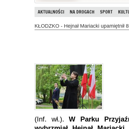
AKTUALNOŚCI
NA DROGACH
SPORT
KULT
KŁODZKO - Hejnał Mariacki upamiętnił 8
(Inf. wł.).
W Parku Przyjaź
wybrzmiał Hejnał Mariacki