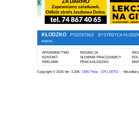
KŁODZKO
POZOSTAŁE
BYSTRZYCA KŁODZ
więcej…
WYDAWNICTWO
REDAKCJA
REG
KONTAKT
SŁOWNIK PRACODAWCY
POL
REKLAMA
PRACA KŁODZKO
MAP
Copyright © 2026 Ver. 3.206·
CMS Thea
·
CPU ZETO
· - Wszelkie