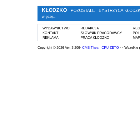
KŁODZKO
POZOSTAŁE
BYSTRZYCA KŁODZ
więcej…
WYDAWNICTWO
REDAKCJA
REG
KONTAKT
SŁOWNIK PRACODAWCY
POL
REKLAMA
PRACA KŁODZKO
MAP
Copyright © 2026 Ver. 3.206·
CMS Thea
·
CPU ZETO
· - Wszelkie