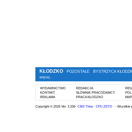
KŁODZKO
POZOSTAŁE
BYSTRZYCA KŁODZ
więcej…
WYDAWNICTWO
REDAKCJA
REG
KONTAKT
SŁOWNIK PRACODAWCY
POL
REKLAMA
PRACA KŁODZKO
MAP
Copyright © 2026 Ver. 3.206·
CMS Thea
·
CPU ZETO
· - Wszelkie