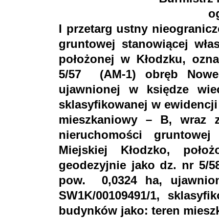
o
I przetarg ustny nieogranic
gruntowej stanowiącej wła
położonej w Kłodzku, ozna
5/57 (AM-1) obręb Nowe
ujawnionej w księdze wie
sklasyfikowanej w ewidencji
mieszkaniowy – B, wraz 
nieruchomości gruntowej
Miejskiej Kłodzko, poło
geodezyjnie jako dz. nr 5/
pow. 0,0324 ha, ujawnion
SW1K/00109491/1, sklasyfi
budynków jako: teren miesz