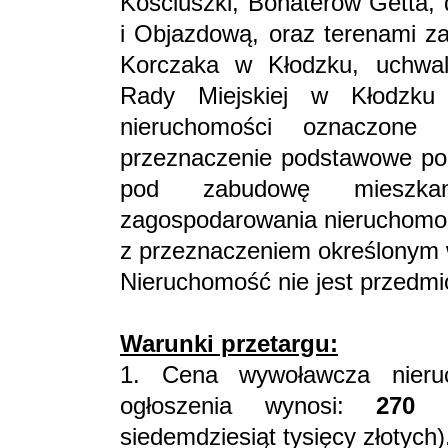
Kościuszki, Bohaterów Getta, 
i Objazdową, oraz terenami z
Korczaka w Kłodzku, uchwal
Rady Miejskiej w Kłodzku
nieruchomości oznaczo
przeznaczenie podstawowe po
pod zabudowę mieszkani
zagospodarowania nieruchomo
z przeznaczeniem określony
Nieruchomość nie jest przedmi
Warunki przetargu:
1. Cena wywoławcza nieru
ogłoszenia wynosi:
270 
siedemdziesiąt tysięcy złotych