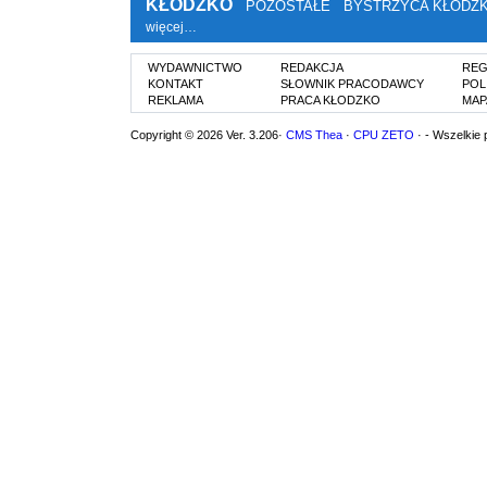
KŁODZKO
POZOSTAŁE
BYSTRZYCA KŁODZ
więcej…
WYDAWNICTWO
REDAKCJA
REG
KONTAKT
SŁOWNIK PRACODAWCY
POL
REKLAMA
PRACA KŁODZKO
MAP
Copyright © 2026 Ver. 3.206·
CMS Thea
·
CPU ZETO
· - Wszelkie