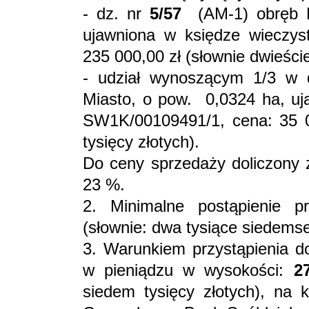
- dz. nr
5/57
(AM-1) obręb N
ujawniona w księdze wieczys
235 000,00 zł (słownie dwieście 
- udział wynoszącym 1/3 w
Miasto, o pow. 0,0324 ha, uja
SW1K/00109491/1, cena: 35 000
tysięcy złotych).
Do ceny sprzedaży doliczony 
23 %.
2. Minimalne postąpienie p
(słownie: dwa tysiące siedemse
3. Warunkiem przystąpienia do
w pieniądzu w wysokości:
2
siedem tysięcy złotych), na