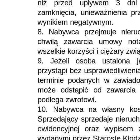
niż przed upływem 3 dni 
zamknięcia, unieważnienia pr
wynikiem negatywnym.
8. Nabywca przejmuje nieru
chwilą zawarcia umowy not
wszelkie korzyści i ciężary zw
9. Jeżeli osoba ustalona 
przystąpi bez usprawiedliwien
terminie podanych w zawiado
może odstąpić od zawarcia
podlega zwrotowi.
10. Nabywca na własny kosz
Sprzedający sprzedaje nieru
ewidencyjnej oraz wypisem 
wydanymi przez Starostę Kłodz