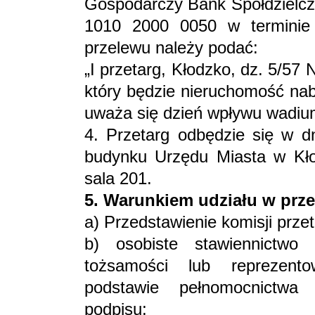
Gospodarczy Bank Spółdzielczy
1010 2000 0050 w terminie 
przelewu należy podać:
„I przetarg, Kłodzko, dz. 5/5
który będzie nieruchomość nab
uważa się dzień wpływu wadi
4. Przetarg odbędzie się w d
budynku Urzędu Miasta w Kło
sala 201.
5. Warunkiem udziału w przet
a) Przedstawienie komisji prz
b) osobiste stawiennictw
tożsamości lub reprezent
podstawie pełnomocnictwa
podpisu;