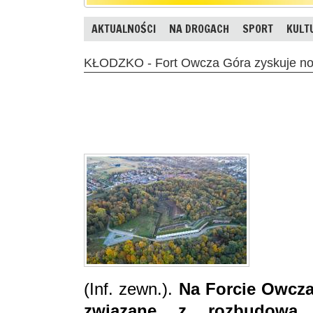
AKTUALNOŚCI
NA DROGACH
SPORT
KULT
KŁODZKO - Fort Owcza Góra zyskuje now
(Inf. zewn.).
Na Forcie Owcza 
związane z rozbudową in