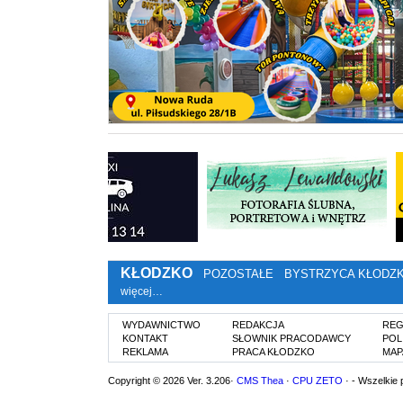
KŁODZKO
POZOSTAŁE
BYSTRZYCA KŁODZ
więcej…
WYDAWNICTWO
REDAKCJA
REG
KONTAKT
SŁOWNIK PRACODAWCY
POL
REKLAMA
PRACA KŁODZKO
MAP
Copyright © 2026 Ver. 3.206·
CMS Thea
·
CPU ZETO
· - Wszelkie