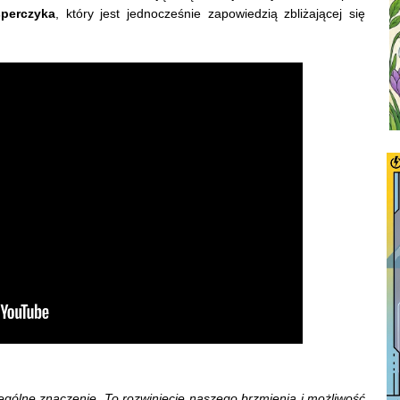
sperczyka
, który jest jednocześnie zapowiedzią zbliżającej się
gólne znaczenie. To rozwinięcie naszego brzmienia i możliwość