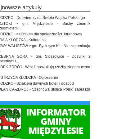
ajnowsze artykuły
ODZKO - Do twierdzy na Święto Wojska Polskiego
OZTOKI > gm. Międzylesie - Suchy zbiornik
zedmiotem...
ODZKO - >>Orlik<< dla społeczności Jurandowa
EMIA KŁODZKA - Kulturalnik
WY WALISZÓW > gm. Bystrzyca Kł. - Nie zapominają
.
REBRNA GÓRA > gm. Stoszowice - Dożynki z
ncertami i...
DEK-ZDRÓJ - Wciąż poszukują rzeźby Nepomucena
.
STRZYCA KŁODZKA - Ogłoszenie
ODZKO - Szlakiem dawnych hoteli i gospód
LANICA-ZDRÓJ - Szachowa stolica Polski zaprasza
..