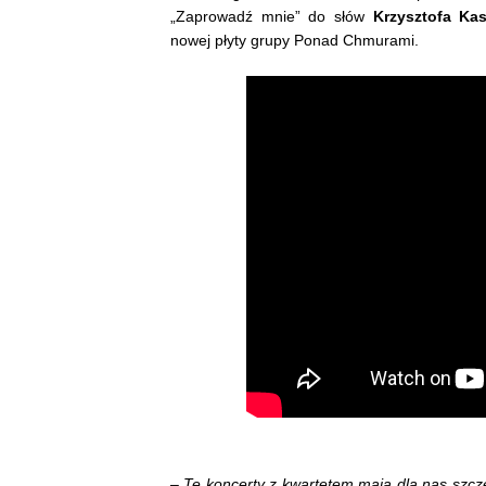
„Zaprowadź mnie” do słów
Krzysztofa Ka
nowej płyty grupy Ponad Chmurami.
–
Te koncerty z kwartetem mają dla nas szcze