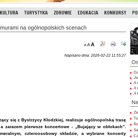
KULTURA
TURYSTYKA
ZDROWIE
EDUKACJA
KONKURSY
PO
rami na ogólnopolskich scenach
A
A
A
Napisano dnia: 2026-02-22 11:55:27
Du
Ja
A 
A 
A 
Zw
Tu
y się z Bystrzycy Kłodzkiej, realizuje ogólnopolską trasę
Re
-
a zarazem pierwsze koncertowe
- „Bujający w obłokach”.
Sa
eralnym, czteroosobowy składzie, a wybrane koncerty
Cz