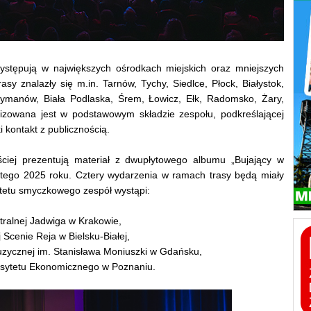
tępują w największych ośrodkach miejskich oraz mniejszych
sy znalazły się m.in. Tarnów, Tychy, Siedlce, Płock, Białystok,
 Rymanów, Biała Podlaska, Śrem, Łowicz, Ełk, Radomsko, Żary,
lizowana jest w podstawowym składzie zespołu, podkreślającej
i kontakt z publicznością.
ęściej prezentują materiał z dwupłytowego albumu „Bujający w
lutego 2025 roku. Cztery wydarzenia w ramach trasy będą miały
rtetu smyczkowego zespół wystąpi:
atralnej Jadwiga w Krakowie,
j Scenie Reja w Bielsku-Białej,
uzycznej im. Stanisława Moniuszki w Gdańsku,
ersytetu Ekonomicznego w Poznaniu.