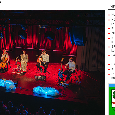
y.
n
KŁ
R
pr
KŁ
ZI
NO
o..
S
ko
LĄ
z..
BY
KŁ
PO
na.