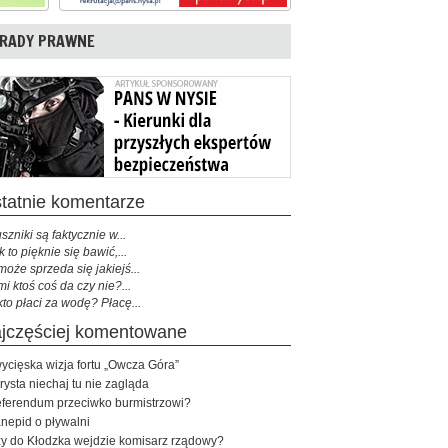
RADY PRAWNE
ostatnie komentarze
szniki są faktycznie w...
k to pięknie się bawić,...
może sprzeda się jakiejś...
mi ktoś coś da czy nie?...
kto płaci za wodę? Płacę...
najczęściej komentowane
ycięska wizja fortu „Owcza Góra”
rysta niechaj tu nie zagląda
ferendum przeciwko burmistrzowi?
nepid o pływalni
y do Kłodzka wejdzie komisarz rządowy?