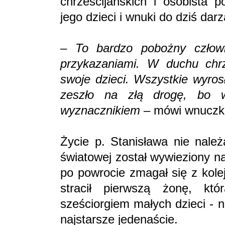
chrześcijańskich i osobista p
jego dzieci i wnuki do dziś da
–
To bardzo pobożny człowi
przykazaniami. W duchu chrz
swoje dzieci. Wszystkie wyros
zeszło na złą drogę, bo wa
wyznacznikiem
– mówi wnucz
Życie p. Stanisława nie należ
światowej został wywieziony n
po powrocie zmagał się z kol
stracił pierwszą żonę, kt
sześciorgiem małych dzieci - 
najstarsze jedenaście.