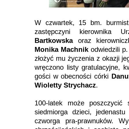
W czwartek, 15 bm. burmist
zastępczyni kierownika 
Bartkowska
oraz kierownicz
Monika Machnik
odwiedzili p
złożyć mu życzenia z okazji j
wręczono listy gratulacyjne, k
gości w obecności córki
Danut
Wioletty Strychacz
.
100-latek może poszczycić 
siedmiorga dzieci, jedenast
czworga pra-prawnuków. Wy