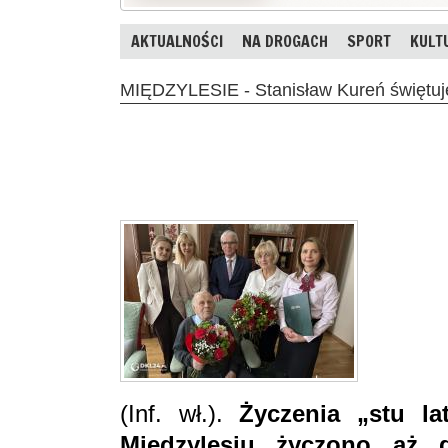
AKTUALNOŚCI
NA DROGACH
SPORT
KULT
MIĘDZYLESIE - Stanisław Kureń świętuje
(Inf. wł.).
Życzenia „stu la
Międzylesiu życzono aż 