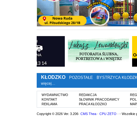
KŁODZKO
POZOSTAŁE
BYSTRZYCA KŁODZ
więcej…
WYDAWNICTWO
REDAKCJA
REG
KONTAKT
SŁOWNIK PRACODAWCY
POL
REKLAMA
PRACA KŁODZKO
MAP
Copyright © 2026 Ver. 3.206·
CMS Thea
·
CPU ZETO
· - Wszelkie