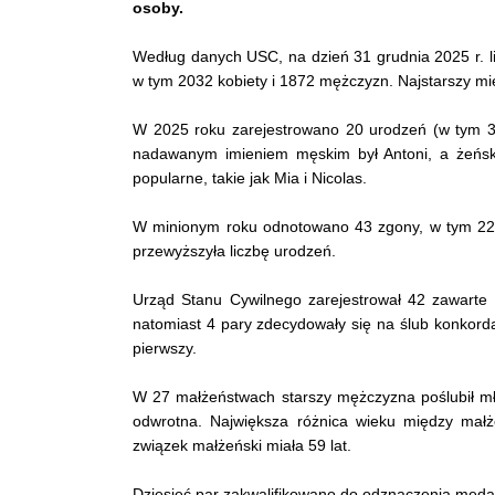
osoby.
Według danych USC, na dzień 31 grudnia 2025 r. l
w tym 2032 kobiety i 1872 mężczyzn. Najstarszy mie
W 2025 roku zarejestrowano 20 urodzeń (w tym 3 
nadawanym imieniem męskim był Antoni, a żeńskim
popularne, takie jak Mia i Nicolas.
W minionym roku odnotowano 43 zgony, w tym 22 
przewyższyła liczbę urodzeń.
Urząd Stanu Cywilnego zarejestrował 42 zawarte
natomiast 4 pary zdecydowały się na ślub konkord
pierwszy.
W 27 małżeństwach starszy mężczyzna poślubił mł
odwrotna. Największa różnica wieku między małż
związek małżeński miała 59 lat.
Dziesięć par zakwalifikowano do odznaczenia medal