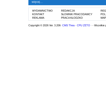
więcej…
WYDAWNICTWO
REDAKCJA
REG
KONTAKT
SŁOWNIK PRACODAWCY
POL
REKLAMA
PRACA KŁODZKO
MAP
Copyright © 2026 Ver. 3.206·
CMS Thea
·
CPU ZETO
· - Wszelkie