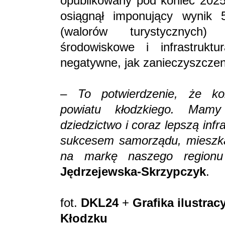
opublikowany pod koniec 2025 
osiągnął imponujący wynik
(walorów turystycznych)
środowiskowe i infrastruktu
negatywne, jak zanieczyszczen
–
To potwierdzenie, że ko
powiatu kłodzkiego. Mamy
dziedzictwo i coraz lepszą inf
sukcesem samorządu, mieszkań
na markę naszego region
Jędrzejewska-Skrzypczyk
.
fot.
DKL24
+
Grafika ilustra
Kłodzku