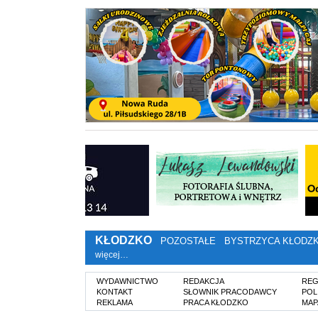
KŁODZKO
POZOSTAŁE
BYSTRZYCA KŁODZ
więcej…
WYDAWNICTWO
REDAKCJA
REG
KONTAKT
SŁOWNIK PRACODAWCY
POL
REKLAMA
PRACA KŁODZKO
MAP