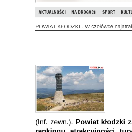
AKTUALNOŚCI
NA DROGACH
SPORT
KULT
POWIAT KŁODZKI - W czołówce najatrakc
(Inf. zewn.).
Powiat kłodzki 
rankingu atrakcyjności tu