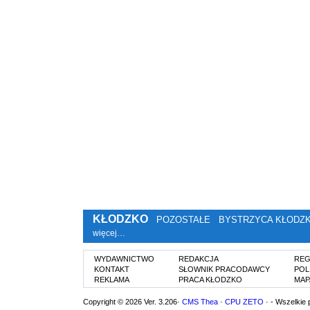
KŁODZKO
POZOSTAŁE
BYSTRZYCA KŁODZ
więcej…
WYDAWNICTWO
REDAKCJA
REG
KONTAKT
SŁOWNIK PRACODAWCY
POL
REKLAMA
PRACA KŁODZKO
MAP
Copyright © 2026 Ver. 3.206·
CMS Thea
·
CPU ZETO
· - Wszelkie