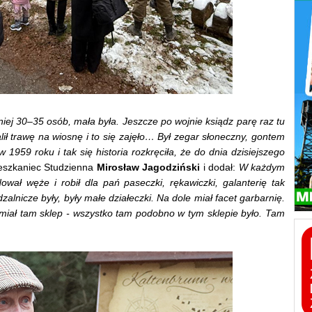
niej 30–35 osób, mała była. Jeszcze po wojnie ksiądz parę raz tu
lił trawę na wiosnę i to się zajęło… Był zegar słoneczny, gontem
 1959 roku i tak się historia rozkręciła, że do dnia dzisiejszego
ieszkaniec Studzienna
Mirosław Jagodziński
i dodał:
W każdym
wał węże i robił dla pań paseczki, rękawiczki, galanterię tak
alnicze były, były małe działeczki. Na dole miał facet garbarnię.
 miał tam sklep - wszystko tam podobno w tym sklepie było. Tam