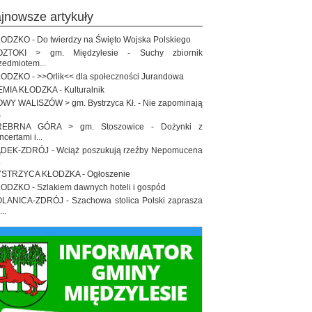
ajnowsze artykuły
ODZKO - Do twierdzy na Święto Wojska Polskiego
OZTOKI > gm. Międzylesie - Suchy zbiornik
zedmiotem...
ODZKO - >>Orlik<< dla społeczności Jurandowa
EMIA KŁODZKA - Kulturalnik
WY WALISZÓW > gm. Bystrzyca Kł. - Nie zapominają
.
REBRNA GÓRA > gm. Stoszowice - Dożynki z
ncertami i...
DEK-ZDRÓJ - Wciąż poszukują rzeźby Nepomucena
.
STRZYCA KŁODZKA - Ogłoszenie
ODZKO - Szlakiem dawnych hoteli i gospód
LANICA-ZDRÓJ - Szachowa stolica Polski zaprasza
..