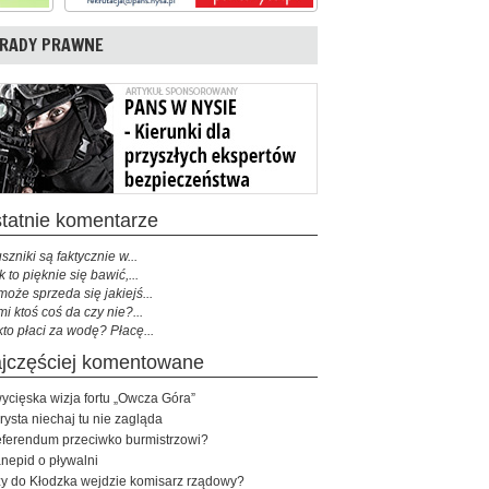
RADY PRAWNE
ostatnie komentarze
szniki są faktycznie w...
k to pięknie się bawić,...
może sprzeda się jakiejś...
mi ktoś coś da czy nie?...
kto płaci za wodę? Płacę...
najczęściej komentowane
ycięska wizja fortu „Owcza Góra”
rysta niechaj tu nie zagląda
ferendum przeciwko burmistrzowi?
nepid o pływalni
y do Kłodzka wejdzie komisarz rządowy?