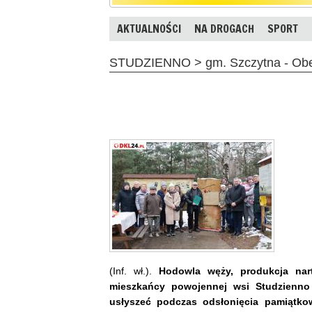
AKTUALNOŚCI
NA DROGACH
SPORT
STUDZIENNO > gm. Szczytna - Obelis
(Inf. wł.).
Hodowla węży, produkcja nart
mieszkańcy powojennej wsi Studzienno
usłyszeć podczas odsłonięcia pamiątko