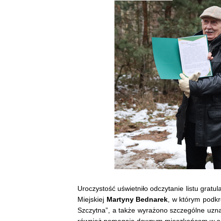
Uroczystość uświetniło odczytanie listu gratu
Miejskiej
Martyny Bednarek
, w którym podkr
Szczytna”, a także wyrażono szczególne uznani
również pomagają dawnym mieszkańcom w od