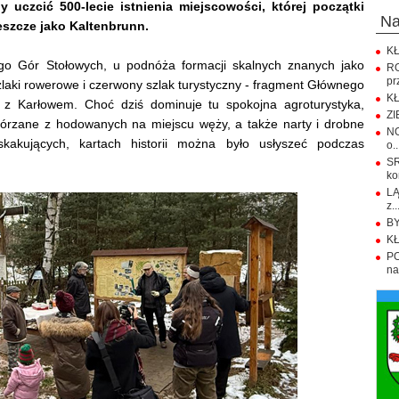
 by uczcić 500-lecie istnienia miejscowości, której początki
n
eszcze jako Kaltenbrunn.
KŁ
go Gór Stołowych, u podnóża formacji skalnych znanych jako
R
pr
laki rowerowe i czerwony szlak turystyczny - fragment Głównego
KŁ
z Karłowem. Choć dziś dominuje tu spokojna agroturystyka,
ZI
skórzane z hodowanych na miejscu węży, a także narty i drobne
NO
skakujących, kartach historii można było usłyszeć podczas
o..
S
ko
LĄ
z..
BY
KŁ
PO
na.