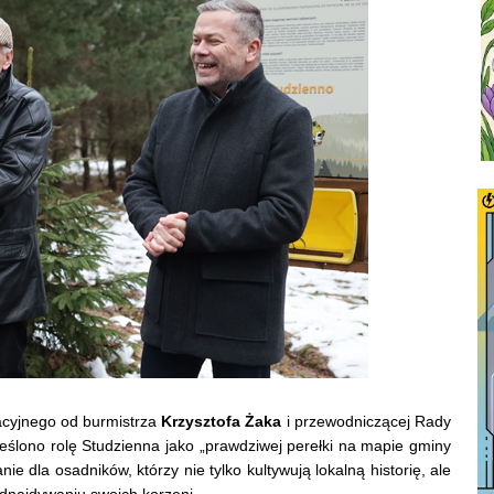
lacyjnego od burmistrza
Krzysztofa Żaka
i przewodniczącej Rady
eślono rolę Studzienna jako „prawdziwej perełki na mapie gminy
e dla osadników, którzy nie tylko kultywują lokalną historię, ale
najdywaniu swoich korzeni.