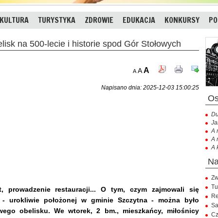
KULTURA
TURYSTYKA
ZDROWIE
EDUKACJA
KONKURSY
PO
k na 500-lecie i historie spod Gór Stołowych
A
A
A
Napisano dnia: 2025-12-03 15:00:25
Du
Ja
A 
A 
A 
Zw
Tu
, prowadzenie restauracji... O tym, czym zajmowali się
Re
 - urokliwie położonej w gminie Szczytna - można było
Sa
wego obelisku. We wtorek, 2 bm., mieszkańcy, miłośnicy
Cz