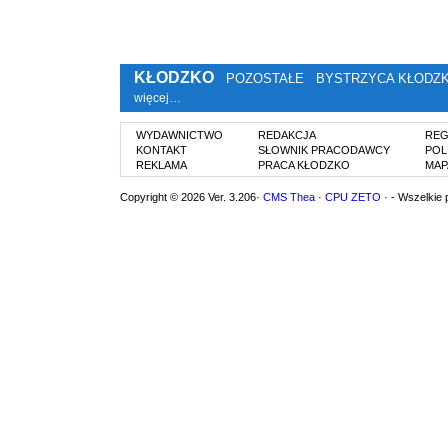
KŁODZKO
POZOSTAŁE
BYSTRZYCA KŁODZ
więcej…
WYDAWNICTWO
REDAKCJA
REG
KONTAKT
SŁOWNIK PRACODAWCY
POL
REKLAMA
PRACA KŁODZKO
MAP
Copyright © 2026 Ver. 3.206·
CMS Thea
·
CPU ZETO
· - Wszelkie