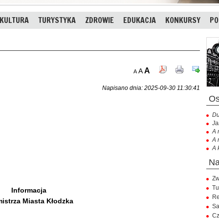
KULTURA
TURYSTYKA
ZDROWIE
EDUKACJA
KONKURSY
PO
A
A
A
Napisano dnia: 2025-09-30 11:30:41
Du
Ja
A 
A 
A 
Zw
Tu
Informacja
Re
istrza Miasta Kłodzka
Sa
Cz