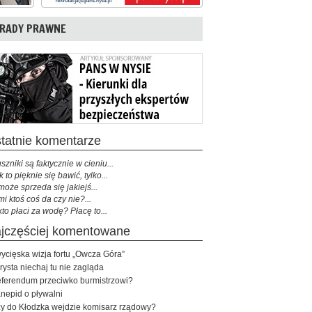
RADY PRAWNE
ostatnie komentarze
szniki są faktycznie w cieniu...
k to pięknie się bawić, tylko...
może sprzeda się jakiejś...
mi ktoś coś da czy nie?...
kto płaci za wodę? Płacę to...
najczęściej komentowane
ycięska wizja fortu „Owcza Góra”
rysta niechaj tu nie zagląda
ferendum przeciwko burmistrzowi?
nepid o pływalni
y do Kłodzka wejdzie komisarz rządowy?