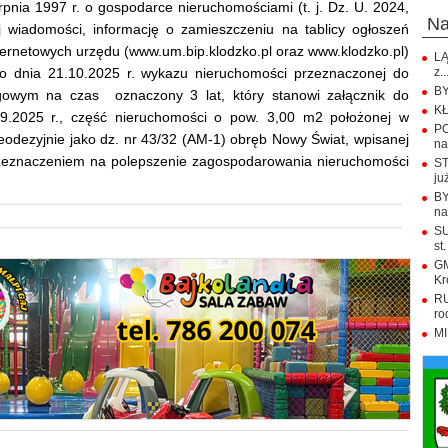
erpnia 1997 r. o gospodarce nieruchomościami (t. j. Dz. U. 2024,
n
j wiadomości, informację o zamieszczeniu na tablicy ogłoszeń
ternetowych urzędu (www.um.bip.klodzko.pl oraz www.klodzko.pl)
LĄ
 do dnia 21.10.2025 r. wykazu nieruchomości przeznaczonej do
z..
BY
gowym na czas oznaczony 3 lat, który stanowi załącznik do
KŁ
9.2025 r., część nieruchomości o pow. 3,00 m2 położonej w
PO
eodezyjnie jako dz. nr 43/32 (AM-1) obręb Nowy Świat, wpisanej
na.
rzeznaczeniem na polepszenie zagospodarowania nieruchomości
ST
już
BY
na
SU
st.
GM
Kr
RU
ro
MI