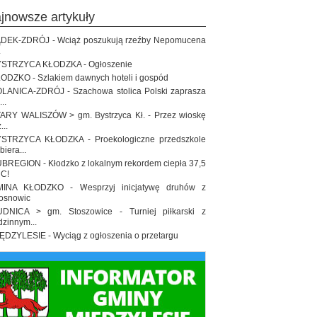
ajnowsze artykuły
DEK-ZDRÓJ - Wciąż poszukują rzeźby Nepomucena
.
STRZYCA KŁODZKA - Ogłoszenie
ODZKO - Szlakiem dawnych hoteli i gospód
LANICA-ZDRÓJ - Szachowa stolica Polski zaprasza
..
ARY WALISZÓW > gm. Bystrzyca Kł. - Przez wioskę
...
STRZYCA KŁODZKA - Proekologiczne przedszkole
biera...
BREGION - Kłodzko z lokalnym rekordem ciepła 37,5
 C!
INA KŁODZKO - Wesprzyj inicjatywę druhów z
osnowic
DNICA > gm. Stoszowice - Turniej piłkarski z
dzinnym...
ĘDZYLESIE - Wyciąg z ogłoszenia o przetargu