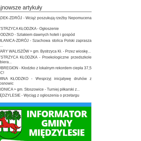
ajnowsze artykuły
DEK-ZDRÓJ - Wciąż poszukują rzeźby Nepomucena
.
STRZYCA KŁODZKA - Ogłoszenie
ODZKO - Szlakiem dawnych hoteli i gospód
LANICA-ZDRÓJ - Szachowa stolica Polski zaprasza
..
ARY WALISZÓW > gm. Bystrzyca Kł. - Przez wioskę...
STRZYCA KŁODZKA - Proekologiczne przedszkole
biera...
BREGION - Kłodzko z lokalnym rekordem ciepła 37,5
 C!
INA KŁODZKO - Wesprzyj inicjatywę druhów z
osnowic
DNICA > gm. Stoszowice - Turniej piłkarski z...
ĘDZYLESIE - Wyciąg z ogłoszenia o przetargu