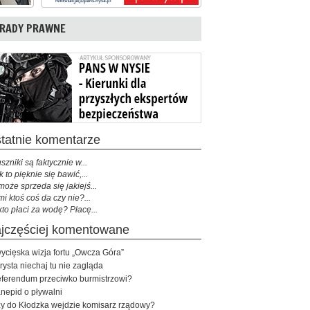
RADY PRAWNE
ostatnie komentarze
szniki są faktycznie w...
k to pięknie się bawić,...
może sprzeda się jakiejś...
mi ktoś coś da czy nie?...
kto płaci za wodę? Płacę...
najczęściej komentowane
ycięska wizja fortu „Owcza Góra”
rysta niechaj tu nie zagląda
ferendum przeciwko burmistrzowi?
nepid o pływalni
y do Kłodzka wejdzie komisarz rządowy?