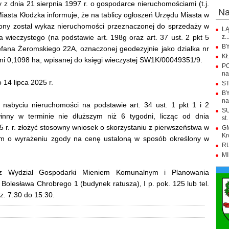
y z dnia 21 sierpnia 1997 r. o gospodarce nieruchomościami (t.j.
n
Miasta Kłodzka informuje, że na tablicy ogłoszeń Urzędu Miasta w
zony został wykaz nieruchomości przeznaczonej do sprzedaży w
LĄ
 wieczystego (na podstawie art. 198g oraz art. 37 ust. 2 pkt 5
z..
BY
efana Żeromskiego 22A, oznaczonej geodezyjnie jako działka nr
KŁ
ni 0,1098 ha, wpisanej do księgi wieczystej SW1K/00049351/9.
PO
na.
 14 lipca 2025 r.
ST
BY
na
 nabyciu nieruchomości na podstawie art. 34 ust. 1 pkt 1 i 2
SU
nny w terminie nie dłuższym niż 6 tygodni, licząc od dnia
st.
5 r. r. złożyć stosowny wniosek o skorzystaniu z pierwszeństwa w
GM
Kr
em o wyrażeniu zgody na cenę ustaloną w sposób określony w
RU
MI
ez Wydział Gospodarki Mieniem Komunalnym i Planowania
Bolesława Chrobrego 1 (budynek ratusza), I p. pok. 125 lub tel.
z. 7:30 do 15:30.