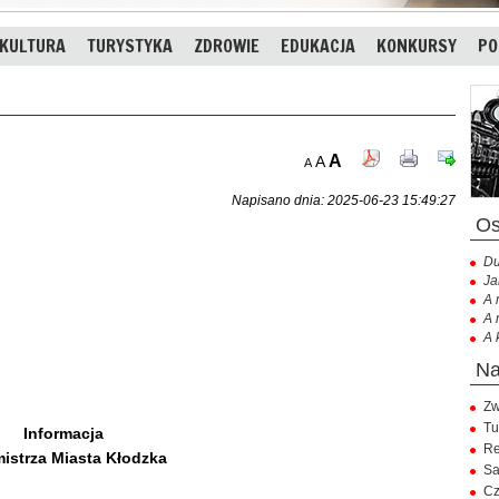
KULTURA
TURYSTYKA
ZDROWIE
EDUKACJA
KONKURSY
PO
A
A
A
Napisano dnia: 2025-06-23 15:49:27
Du
Ja
A 
A 
A 
Zw
Tu
Informacja
Re
istrza Miasta Kłodzka
Sa
Cz