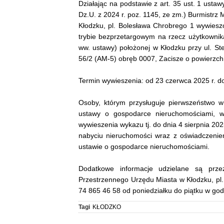
Działając na podstawie z art. 35 ust. 1 ustaw
Dz.U. z 2024 r. poz. 1145, ze zm.) Burmistrz 
Kłodzku, pl. Bolesława Chrobrego 1 wywies
trybie bezprzetargowym na rzecz użytkownika
ww. ustawy) położonej w Kłodzku przy ul. St
56/2 (AM-5) obręb 0007, Zacisze o powierzch
Termin wywieszenia: od 23 czerwca 2025 r. do
Osoby, którym przysługuje pierwszeństwo w
ustawy o gospodarce nieruchomościami, wi
wywieszenia wykazu tj. do dnia 4 sierpnia 202
nabyciu nieruchomości wraz z oświadczeni
ustawie o gospodarce nieruchomościami.
Dodatkowe informacje udzielane są prz
Przestrzennego Urzędu Miasta w Kłodzku, pl. 
74 865 46 58 od poniedziałku do piątku w god
Tagi
KŁODZKO