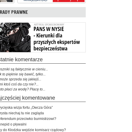
RADY PRAWNE
ostatnie komentarze
szniki są faktycznie w cieniu...
k to pięknie się bawić, tylko...
może sprzeda się jakiejś...
mi ktoś coś da czy nie?...
kto płaci za wodę? Płacę to...
najczęściej komentowane
ycięska wizja fortu „Owcza Góra”
rysta niechaj tu nie zagląda
ferendum przeciwko burmistrzowi?
nepid o pływalni
y do Kłodzka wejdzie komisarz rządowy?