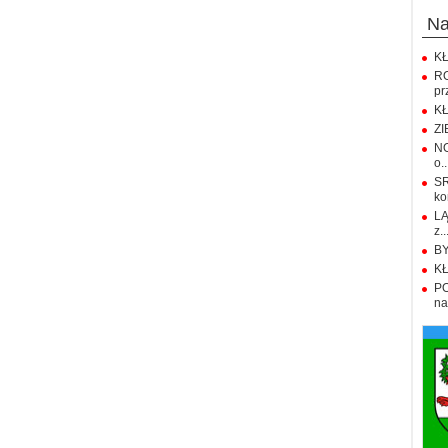
n
KŁ
R
pr
KŁ
ZI
NO
o..
S
ko
LĄ
z..
BY
KŁ
PO
na.