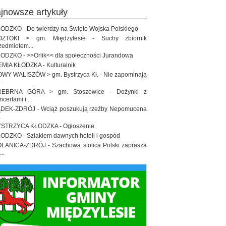
ajnowsze artykuły
ODZKO - Do twierdzy na Święto Wojska Polskiego
OZTOKI > gm. Międzylesie - Suchy zbiornik
zedmiotem...
ODZKO - >>Orlik<< dla społeczności Jurandowa
EMIA KŁODZKA - Kulturalnik
WY WALISZÓW > gm. Bystrzyca Kł. - Nie zapominają
.
REBRNA GÓRA > gm. Stoszowice - Dożynki z
ncertami i...
DEK-ZDRÓJ - Wciąż poszukują rzeźby Nepomucena
.
STRZYCA KŁODZKA - Ogłoszenie
ODZKO - Szlakiem dawnych hoteli i gospód
LANICA-ZDRÓJ - Szachowa stolica Polski zaprasza
..