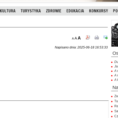
KULTURA
TURYSTYKA
ZDROWIE
EDUKACJA
KONKURSY
PO
A
A
A
Napisano dnia: 2025-06-18 16:53:33
Du
Ja
A 
A 
A 
Zw
Tu
Re
Sa
Cz