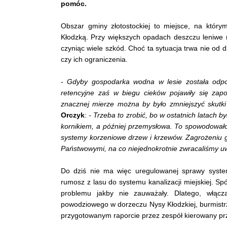
pomóc.
Obszar gminy złotostockiej to miejsce, na który
Kłodzką. Przy większych opadach deszczu leniwe na
czyniąc wiele szkód. Choć ta sytuacja trwa nie od 
czy ich ograniczenia.
- Gdyby gospodarka wodna w lesie została odpo
retencyjne zaś w biegu cieków pojawiły się za
znacznej mierze można by było zmniejszyć skutk
Orczyk
:
- Trzeba to zrobić, bo w ostatnich latach
kornikiem, a później przemysłowa. To spowodowało
systemy korzeniowe drzew i krzewów. Zagrożeniu g
Państwowymi, na co niejednokrotnie zwracaliśmy u
Do dziś nie ma więc uregulowanej sprawy syste
rumosz z lasu do systemu kanalizacji miejskiej. Sp
problemu jakby nie zauważały. Dlatego, włącz
powodziowego w dorzeczu Nysy Kłodzkiej, burmistrzy
przygotowanym raporcie przez zespół kierowany pr