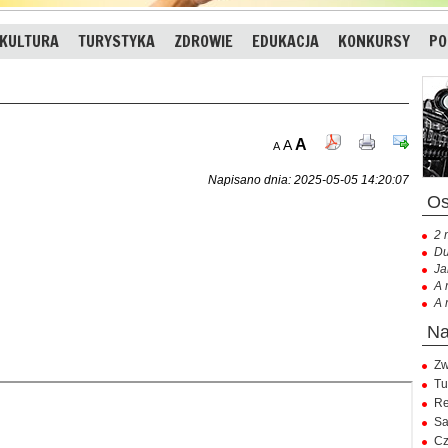
KULTURA
TURYSTYKA
ZDROWIE
EDUKACJA
KONKURSY
PO
A
A
A
Napisano dnia: 2025-05-05 14:20:07
2 
Du
Ja
A 
A 
Zw
Tu
Re
Sa
Cz