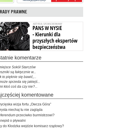
RADY PRAWNE
ostatnie komentarze
miejsce Sokół Starczów
szniki są faktycznie w...
k to pięknie się bawić,...
może sprzeda się jakiejś...
mi ktoś coś da czy nie?...
najczęściej komentowane
ycięska wizja fortu „Owcza Góra”
rysta niechaj tu nie zagląda
ferendum przeciwko burmistrzowi?
nepid o pływalni
y do Kłodzka wejdzie komisarz rządowy?