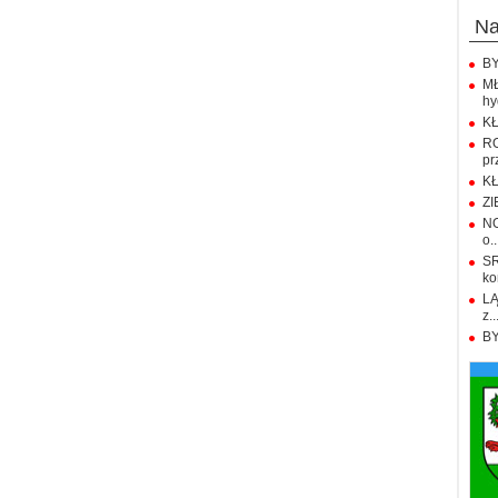
n
BY
M
hy
KŁ
R
pr
KŁ
ZI
NO
o..
S
ko
LĄ
z..
BY