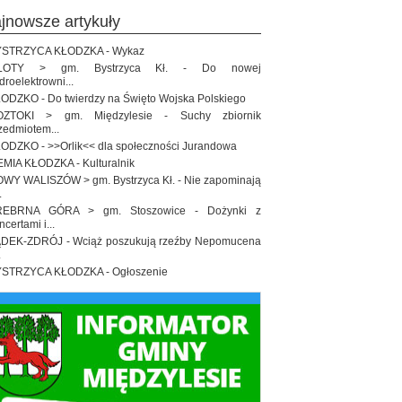
ajnowsze artykuły
STRZYCA KŁODZKA - Wykaz
ŁOTY > gm. Bystrzyca Kł. - Do nowej
droelektrowni...
ODZKO - Do twierdzy na Święto Wojska Polskiego
OZTOKI > gm. Międzylesie - Suchy zbiornik
zedmiotem...
ODZKO - >>Orlik<< dla społeczności Jurandowa
EMIA KŁODZKA - Kulturalnik
WY WALISZÓW > gm. Bystrzyca Kł. - Nie zapominają
.
REBRNA GÓRA > gm. Stoszowice - Dożynki z
ncertami i...
DEK-ZDRÓJ - Wciąż poszukują rzeźby Nepomucena
.
STRZYCA KŁODZKA - Ogłoszenie