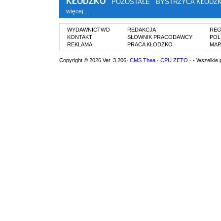
KŁODZKO
POZOSTAŁE
BYSTRZYCA KŁODZ
więcej…
WYDAWNICTWO
REDAKCJA
REG
KONTAKT
SŁOWNIK PRACODAWCY
POL
REKLAMA
PRACA KŁODZKO
MAP
Copyright © 2026 Ver. 3.206·
CMS Thea
·
CPU ZETO
· - Wszelkie