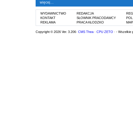
więcej…
WYDAWNICTWO
REDAKCJA
REG
KONTAKT
SŁOWNIK PRACODAWCY
POL
REKLAMA
PRACA KŁODZKO
MAP
Copyright © 2026 Ver. 3.206·
CMS Thea
·
CPU ZETO
· - Wszelkie