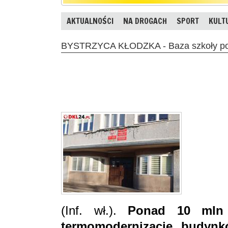
AKTUALNOŚCI
NA DROGACH
SPORT
KULT
BYSTRZYCA KŁODZKA - Baza szkoły po
(Inf. wł.).
Ponad 10 mln 
termomodernizację budyn