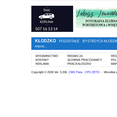
KŁODZKO
POZOSTAŁE
BYSTRZYCA KŁODZ
więcej…
WYDAWNICTWO
REDAKCJA
REG
KONTAKT
SŁOWNIK PRACODAWCY
POL
REKLAMA
PRACA KŁODZKO
MAP
Copyright © 2026 Ver. 3.206·
CMS Thea
·
CPU ZETO
· - Wszelkie