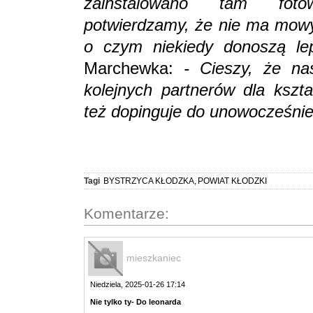
zainstalowano tam fotow
potwierdzamy, że nie ma mowy 
o czym niekiedy donoszą lep
Marchewka:
- Cieszy, że na
kolejnych partnerów dla kszt
też dopinguje do unowocześnien
Tagi
BYSTRZYCA KŁODZKA
,
POWIAT KŁODZKI
Komentarze:
mieszkaniec
Niedziela, 2025-01-26 17:14
Nie tylko ty- Do leonarda