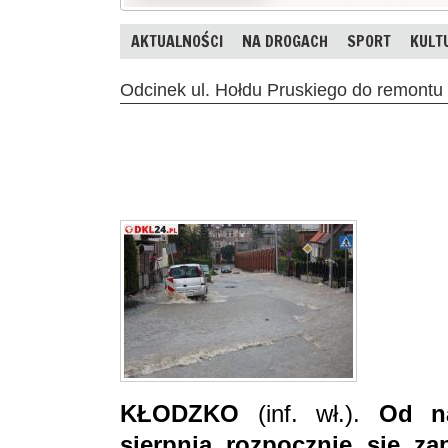
AKTUALNOŚCI
NA DROGACH
SPORT
KULT
Odcinek ul. Hołdu Pruskiego do remontu
KŁODZKO
(inf. wł.).
Od na
sierpnia rozpocznie się z