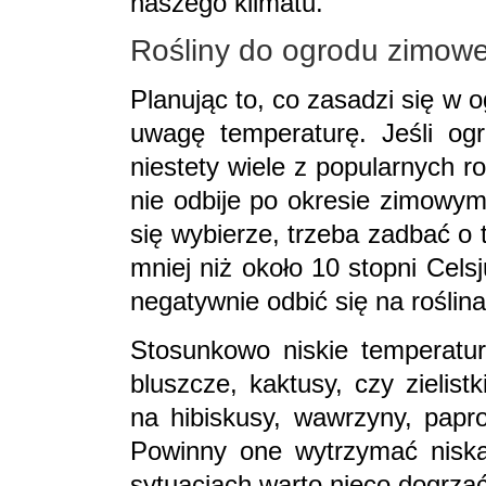
naszego klimatu.
Rośliny do ogrodu zimow
Planując to, co zasadzi się w
uwagę temperaturę. Jeśli og
niestety wiele z popularnych r
nie odbije po okresie zimowym.
się wybierze, trzeba zadbać o
mniej niż około 10 stopni Cel
negatywnie odbić się na roślin
Stosunkowo niskie temperatury
bluszcze, kaktusy, czy zielis
na hibiskusy, wawrzyny, papro
Powinny one wytrzymać niską
sytuacjach warto nieco dogrzać