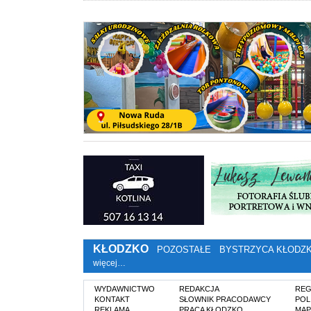
KŁODZKO
POZOSTAŁE
BYSTRZYCA KŁODZ
więcej…
WYDAWNICTWO
REDAKCJA
REG
KONTAKT
SŁOWNIK PRACODAWCY
POL
REKLAMA
PRACA KŁODZKO
MAP