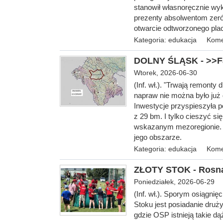
stanowił własnoręcznie wyk
prezenty absolwentom zeró
otwarcie odtworzonego pla
Kategoria:
edukacja
Kome
DOLNY ŚLĄSK - >>Fak
Wtorek, 2026-06-30
(Inf. wł.). "Trwają remonty 
napraw nie można było już 
Inwestycje przyspieszyła p
z 29 bm. I tylko cieszyć si
wskazanym mezoregionie. An
jego obszarze.
Kategoria:
edukacja
Kome
ZŁOTY STOK - Rosną
Poniedziałek, 2026-06-29
(Inf. wł.). Sporym osiągni
Stoku jest posiadanie druż
gdzie OSP istnieją takie dą