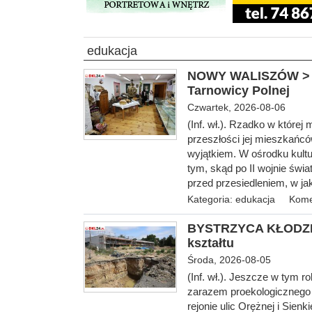
edukacja
NOWY WALISZÓW > gm
Tarnowicy Polnej
Czwartek, 2026-08-06
(Inf. wł.). Rzadko w które
przeszłości jej mieszkańc
wyjątkiem. W ośrodku kultur
tym, skąd po II wojnie świ
przed przesiedleniem, w j
Kategoria:
edukacja
Kome
BYSTRZYCA KŁODZKA 
kształtu
Środa, 2026-08-05
(Inf. wł.). Jeszcze w tym 
zarazem proekologicznego 
rejonie ulic Orężnej i Sien