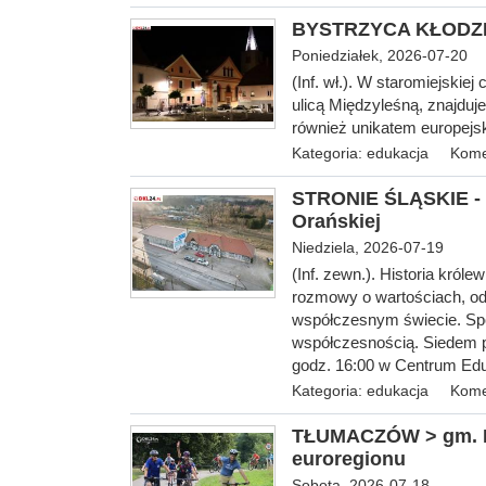
BYSTRZYCA KŁODZKA 
Poniedziałek, 2026-07-20
(Inf. wł.). W staromiejski
ulicą Międzyleśną, znajduje
również unikatem europejsk
Kategoria:
edukacja
Kome
STRONIE ŚLĄSKIE - O
Orańskiej
Niedziela, 2026-07-19
(Inf. zewn.). Historia król
rozmowy o wartościach, od
współczesnym świecie. Spo
współczesnością. Siedem pe
godz. 16:00 w Centrum Eduka
Kategoria:
edukacja
Kome
TŁUMACZÓW > gm. Rad
euroregionu
Sobota, 2026-07-18