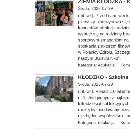
ZIEMIA KŁODZKA - Ku
Środa, 2026-07-29
(Inf. wł.). Przed nami wee
pierwszy plan wysuwa się 
koncertów, atrakcji i rod
wybrać się na rodzinny biw
sportowym zmaganiom na b
spotkania z aktorem filmow
w Polanicy-Zdroju. Szczegó
naszym „Kulturalniku”.
Kategoria:
edukacja
Kome
KŁODZKO - Szkolna 
Środa, 2026-07-29
(Inf. wł.). Ponad 110 l
at ist
nr 1. Jest jednym z najbard
kilkadziesiąt sal lekcyjny
raczej był poddawany bież
niezbędne współcześnie, a
Kategoria:
edukacja
Kome