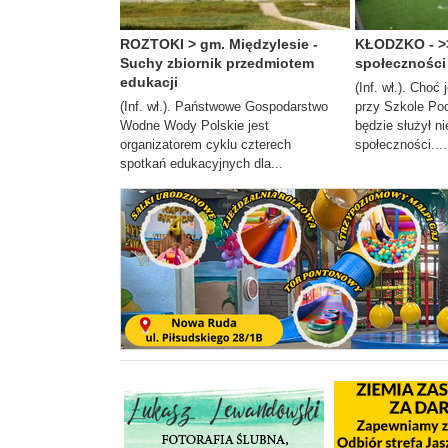
ROZTOKI > gm. Międzylesie -
KŁODZKO - >>
Suchy zbiornik przedmiotem
społecznośc
edukacji
(Inf. wł.). Choć
(Inf. wł.). Państwowe Gospodarstwo
przy Szkole Pod
Wodne Wody Polskie jest
będzie służył nie
organizatorem cyklu czterech
społeczności....
spotkań edukacyjnych dla...