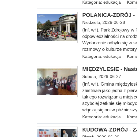
Kategoria:
edukacja
Kome
POLANICA-ZDRÓJ - B
Niedziela, 2026-06-28
(Inf. wł.). Park Zdrojowy w 
odpowiedzialności na drodz
Wydarzenie odbyło się w so
rozmowy o kulturze motory
Kategoria:
edukacja
Kome
MIĘDZYLESIE - Nasto
Sobota, 2026-06-27
(Inf. wł.). Gmina międzyle
zaistniała jako jedna z pie
takiego rozwiązania miejsc
szybciej zetknie się młod
włączą się oni w późniejsz
Kategoria:
edukacja
Kome
KUDOWA-ZDRÓJ - Zap