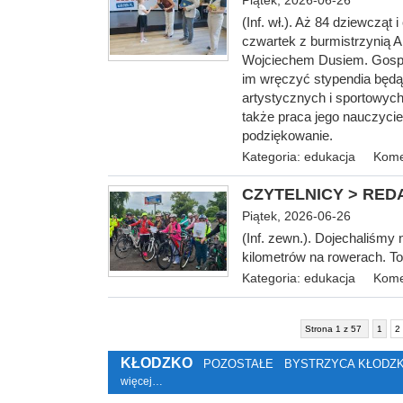
Piątek, 2026-06-26
(Inf. wł.). Aż 84 dziewcząt
czwartek z burmistrzynią 
Wojciechem Dusiem. Gospoda
im wręczyć stypendia będą
artystycznych i sportowyc
także praca jego nauczycie
podziękowanie.
Kategoria:
edukacja
Kome
CZYTELNICY > REDAK
Piątek, 2026-06-26
(Inf. zewn.). Dojechaliśmy 
kilometrów na rowerach. To
Kategoria:
edukacja
Kome
Strona 1 z 57
1
2
KŁODZKO
POZOSTAŁE
BYSTRZYCA KŁODZ
więcej…