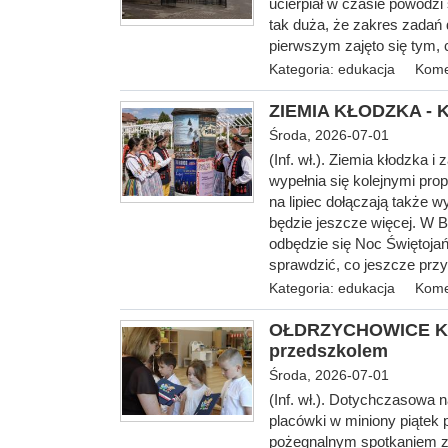
ucierpiał w czasie powodzi
tak duża, że zakres zadań 
pierwszym zajęto się tym, 
Kategoria:
edukacja
Kome
ZIEMIA KŁODZKA - Ku
Środa, 2026-07-01
(Inf. wł.). Ziemia kłodzka 
wypełnia się kolejnymi pr
na lipiec dołączają także 
będzie jeszcze więcej. W 
odbędzie się Noc Świętojań
sprawdzić, co jeszcze przy
Kategoria:
edukacja
Kome
OŁDRZYCHOWICE KŁO
przedszkolem
Środa, 2026-07-01
(Inf. wł.). Dotychczasowa 
placówki w miniony piątek p
pożegnalnym spotkaniem z