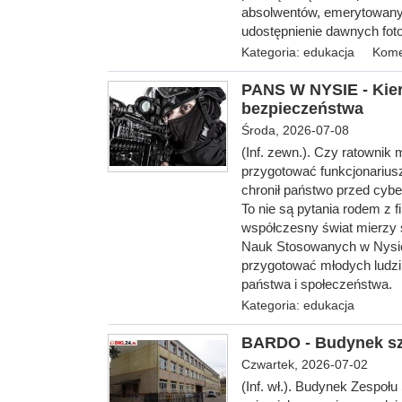
absolwentów, emerytowanyc
udostępnienie dawnych foto
Kategoria:
edukacja
Kome
PANS W NYSIE - Kier
bezpieczeństwa
Środa, 2026-07-08
(Inf. zewn.).
Czy ratownik 
przygotować funkcjonarius
chronił państwo przed cyb
To nie są pytania rodem z 
współczesny świat mierzy 
Nauk Stosowanych w Nysie 
przygotować młodych ludzi
państwa i społeczeństwa.
Kategoria:
edukacja
BARDO - Budynek sz
Czwartek, 2026-07-02
(Inf. wł.). Budynek Zespoł