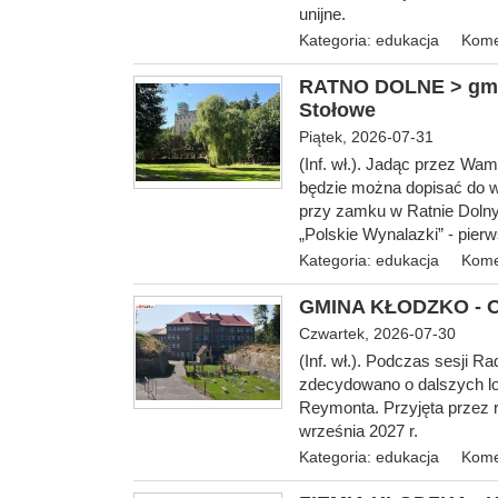
unijne.
Kategoria:
edukacja
Kome
RATNO DOLNE > gm. 
Stołowe
Piątek, 2026-07-31
(Inf. wł.). Jadąc przez Wa
będzie można dopisać do w
przy zamku w Ratnie Dolny
„Polskie Wynalazki” - pier
Kategoria:
edukacja
Kome
GMINA KŁODZKO - O 
Czwartek, 2026-07-30
(Inf.
wł.). Podczas sesji Ra
zdecydowano o dalszych l
Reymonta. Przyjęta przez r
września 2027 r.
Kategoria:
edukacja
Kome