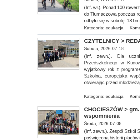
(Inf. wł.). Ponad 100 rowe
do Tłumaczowa podczas ro
odbyło się w
sobotę, 18 bm
Kategoria:
edukacja
Kome
CZYTELNICY > REDAK
Sobota, 2026-07-18
(Inf. zewn.). Dla uczn
Przedszkolnego w Kudowi
wyjątkowy rok z programe
Szkolna, europejska wspó
otwierając przed młodzieżą
Kategoria:
edukacja
Kome
CHOCIESZÓW > gm. S
wspomnienia
Środa, 2026-07-08
(Inf. zewn.). Zespół Szkó
poświęconą historii placówk