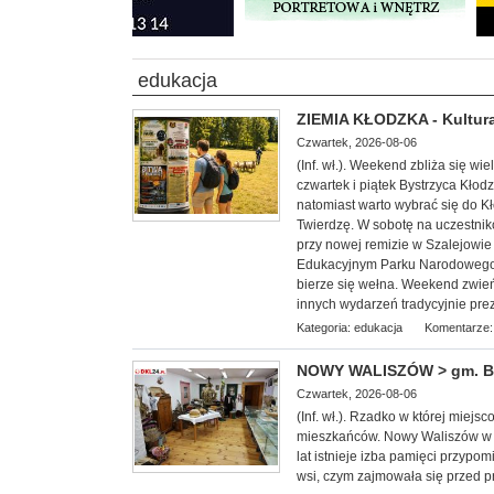
edukacja
ZIEMIA KŁODZKA - Kultura
Czwartek, 2026-08-06
(Inf. wł.). Weekend zbliża się w
czwartek i piątek Bystrzyca Kłod
natomiast warto wybrać się do 
Twierdzę. W sobotę na uczestnik
przy nowej remizie w Szalejowi
Edukacyjnym Parku Narodowego G
bierze się wełna. Weekend zwieńc
innych wydarzeń tradycyjnie pre
Kategoria:
edukacja
Komentarze:
NOWY WALISZÓW > gm. Byst
Czwartek, 2026-08-06
(Inf. wł.). Rzadko w której miej
mieszkańców. Nowy Waliszów w 
lat istnieje izba pamięci przypom
wsi, czym zajmowała się przed p