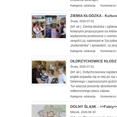
zrobienia wewnątrz.
Kategoria:
edukacja
Komentarze:
ZIEMIA KŁODZKA - Kultura
Środa, 2026-07-01
(Inf. wł.). Ziemia kłodzka i ząb
kolejnymi propozycjami na letni
wydarzenia przełożone z czerwca
zespół Łzy, natomiast w Szczytn
„Kulturalnika” i sprawdzić, co je
Kategoria:
edukacja
Komentarze:
OŁDRZYCHOWICE KŁODZKIE
Środa, 2026-07-01
(Inf. wł.). Dotychczasowa najsta
piątek pojawiła się w niej po ra
Gminnego i zaproszonymi gośćmi
Tur wręczył prezenty absolwento
odtworzonego placu zabaw.
Kategoria:
edukacja
Komentarze:
DOLNY ŚLĄSK - >>Fakty<< 
Wtorek, 2026-06-30