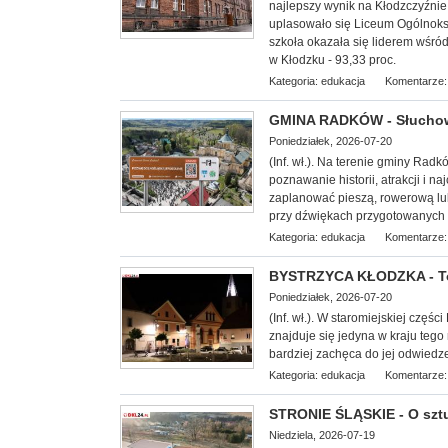
najlepszy wynik na Kłodzczyźnie 
uplasowało się Liceum Ogólnoksz
szkoła okazała się liderem wśr
w Kłodzku - 93,33 proc.
Kategoria:
edukacja
Komentarze:
GMINA RADKÓW - Słuchowi
Poniedziałek, 2026-07-20
(Inf. wł.). Na terenie gminy Rad
poznawanie historii, atrakcji i
zaplanować pieszą, rowerową lu
przy dźwiękach przygotowanych 
Kategoria:
edukacja
Komentarze:
BYSTRZYCA KŁODZKA - To 
Poniedziałek, 2026-07-20
(Inf. wł.). W staromiejskiej częś
znajduje się jedyna w kraju tego
bardziej zachęca do jej odwiedz
Kategoria:
edukacja
Komentarze:
STRONIE ŚLĄSKIE - O sztuc
Niedziela, 2026-07-19