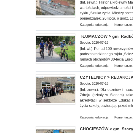
(Inf. zewn.). Historia królewny 
wartościach, odpowiedzialności 
cyklu „Sztuka życia. Między prz
poniedziałek, 20 lipca, o godz. 1
Kategoria:
edukacja
Komentarze:
TŁUMACZÓW > gm. Radków -
Sobota, 2026-07-18
(Inf. wł.). Ponad 100 rowerzyst
podczas rodzinnego rajdu „Ście
ramach obchodów 30-lecia Euror
Kategoria:
edukacja
Komentarze:
CZYTELNICY > REDAKCJA -
Sobota, 2026-07-18
(Inf. zewn.). Dla uczniów i na
Zdroju (szkoły w Słonem) zak
akredytacji w sektorze Edukacj
życia szkoły, otwierając przed m
Kategoria:
edukacja
Komentarze:
CHOCIESZÓW > gm. Szczyt