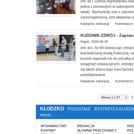
(Inf. wł.). Gmina międzyleska na
jedna z pierwszych w subregioni
władz. Wychodziły one z założen
samorządnością, tym aktywniej w
Kategoria:
edukacja
Komentarze:
KUDOWA-ZDRÓJ - Zapracow
Piątek, 2026-06-26
(Inf. wł.). Aż 84 dziewcząt i chł
burmistrzynią Anetą Potoczną i
kurortu zaprosili ich do ośrodka
osiągnięć edukacyjnych, artysty
się także praca jego nauczyciela
podziękowanie.
Kategoria:
edukacja
Komentarze:
Strona 1 z 57
1
2
KŁODZKO
POZOSTAŁE
BYSTRZYCA KŁODZ
więcej…
WYDAWNICTWO
REDAKCJA
REG
KONTAKT
SŁOWNIK PRACODAWCY
POL