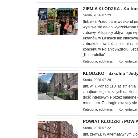
ZIEMIA KŁODZKA - Kultura
Środa, 2026-07-29
(Inf. wł.). Przed nami weekend 
wysuwa się długo wyczekiwana Agr
zabawy. Miłośnicy aktywnego wyp
ekranów w Laskach lub kibicowa
zabraknie również spotkania z a
koncertu w Polanicy-Zdroju. Szc
„Kulturalniku”.
Kategoria:
edukacja
Komentarze:
KŁODZKO - Szkolna "Jedy
Środa, 2026-07-29
(Inf. wł.). Ponad 110 l
at istnienia
z najbardziej okazałych na ziemi 
dość intensywnie przez minione
remontom. Te drugie okazały si
Kategoria:
edukacja
Komentarze:
POWIAT KŁODZKI i POWIAT
Środa, 2026-07-22
(Inf. zewn.). W Alternatywnym L