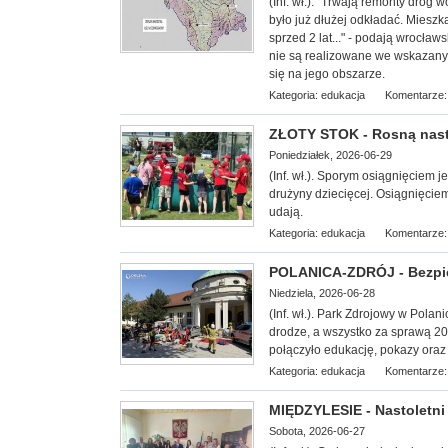
(Inf. wł.). "Trwają remonty dróg
było już dłużej odkładać. Miesz
sprzed 2 lat..." - podają wrocławs
nie są realizowane we wskazany
się na jego obszarze.
Kategoria:
edukacja
Komentarze:
ZŁOTY STOK - Rosną nast
Poniedziałek, 2026-06-29
(Inf. wł.). Sporym osiągnięciem 
drużyny dziecięcej. Osiągnięciem
udają.
Kategoria:
edukacja
Komentarze:
POLANICA-ZDRÓJ - Bezpi
Niedziela, 2026-06-28
(Inf. wł.). Park Zdrojowy w Polani
drodze, a wszystko za sprawą 20.
połączyło edukację, pokazy oraz
Kategoria:
edukacja
Komentarze:
MIĘDZYLESIE - Nastoletni 
Sobota, 2026-06-27