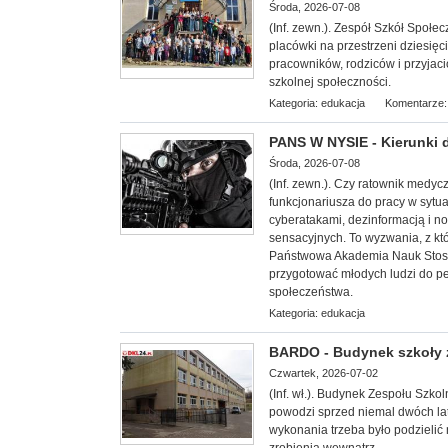
Środa, 2026-07-08
(Inf. zewn.). Zespół Szkół Społ
placówki na przestrzeni dziesię
pracowników, rodziców i przyjaci
szkolnej społeczności.
Kategoria:
edukacja
Komentarze:
PANS W NYSIE - Kierunki 
Środa, 2026-07-08
(Inf. zewn.).
Czy ratownik medycz
funkcjonariusza do pracy w sytu
cyberatakami, dezinformacją i n
sensacyjnych. To wyzwania, z kt
Państwowa Akademia Nauk Stosow
przygotować młodych ludzi do pe
społeczeństwa.
Kategoria:
edukacja
BARDO - Budynek szkoły 
Czwartek, 2026-07-02
(Inf. wł.). Budynek Zespołu Szko
powodzi sprzed nie
mal dwóch lat
wykonania trzeba było podzielić