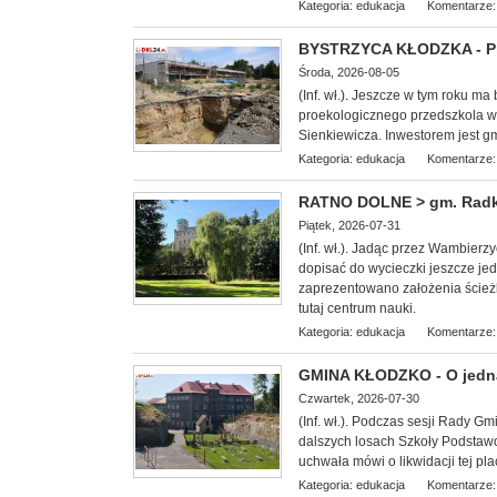
Kategoria:
edukacja
Komentarze:
BYSTRZYCA KŁODZKA - Pro
Środa, 2026-08-05
(Inf. wł.). Jeszcze w tym roku ma
proekologicznego przedszkola w B
Sienkiewicza. Inwestorem jest gm
Kategoria:
edukacja
Komentarze:
RATNO DOLNE > gm. Radkó
Piątek, 2026-07-31
(Inf. wł.). Jadąc przez Wambier
dopisać do wycieczki jeszcze je
zaprezentowano założenia ścieżk
tutaj centrum nauki.
Kategoria:
edukacja
Komentarze:
GMINA KŁODZKO - O jedną
Czwartek, 2026-07-30
(Inf.
wł.). Podczas sesji Rady Gm
dalszych losach Szkoły Podstaw
uchwała mówi o likwidacji tej pl
Kategoria:
edukacja
Komentarze: