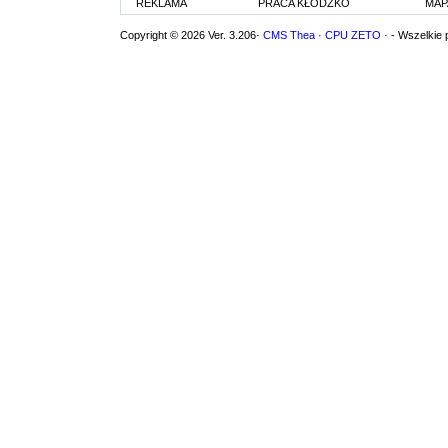
REKLAMA
PRACA KŁODZKO
MAP
Copyright © 2026 Ver. 3.206·
CMS Thea
·
CPU ZETO
· - Wszelkie