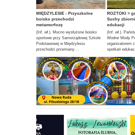
MIĘDZYLESIE - Przyszkolne
ROZTOKI > gm
boisko przechodzi
Suchy zbiorn
metamorfozę
edukacji
(Inf. wł.). Mocno wysłużone boisko
(Inf. wł.). Pań
sportowe przy Samorządowej Szkole
Wodne Wody Pol
Podstawowej w Międzylesiu
organizatorem c
przechodzi przemiany....
spotkań edukacy