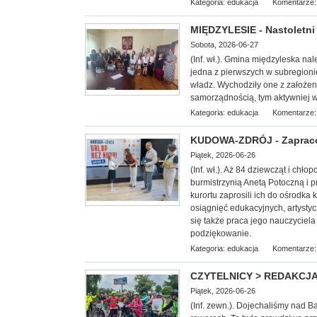
Kategoria:
edukacja
Komentarze:
MIĘDZYLESIE - Nastoletni 
Sobota, 2026-06-27
(Inf. wł.). Gmina międzyleska na
jedna z pierwszych w subregioni
władz. Wychodziły one z założen
samorządnością, tym aktywniej w
Kategoria:
edukacja
Komentarze:
KUDOWA-ZDRÓJ - Zapracow
Piątek, 2026-06-26
(Inf. wł.). Aż 84 dziewcząt i chł
burmistrzynią Anetą Potoczną i
kurortu zaprosili ich do ośrodka
osiągnięć edukacyjnych, artysty
się także praca jego nauczyciela
podziękowanie.
Kategoria:
edukacja
Komentarze:
CZYTELNICY > REDAKCJA -
Piątek, 2026-06-26
(Inf. zewn.). Dojechaliśmy nad Ba