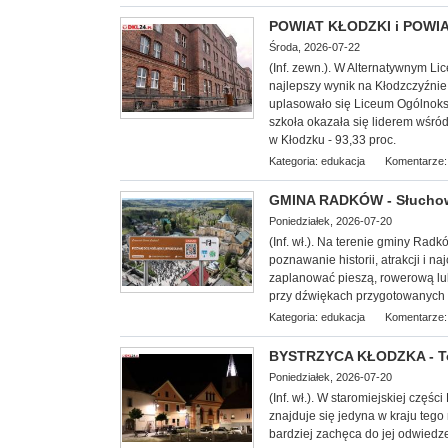
POWIAT KŁODZKI i POWIAT
Środa, 2026-07-22
(Inf. zewn.). W Alternatywnym L
najlepszy wynik na Kłodzczyźnie 
uplasowało się Liceum Ogólnoksz
szkoła okazała się liderem wśr
w Kłodzku - 93,33 proc.
Kategoria:
edukacja
Komentarze:
GMINA RADKÓW - Słuchowi
Poniedziałek, 2026-07-20
(Inf. wł.). Na terenie gminy Rad
poznawanie historii, atrakcji i
zaplanować pieszą, rowerową lu
przy dźwiękach przygotowanych 
Kategoria:
edukacja
Komentarze:
BYSTRZYCA KŁODZKA - To 
Poniedziałek, 2026-07-20
(Inf. wł.). W staromiejskiej częś
znajduje się jedyna w kraju tego
bardziej zachęca do jej odwiedz