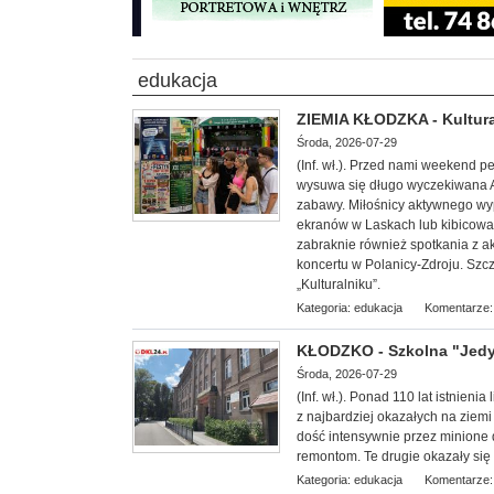
edukacja
ZIEMIA KŁODZKA - Kultura
Środa, 2026-07-29
(Inf. wł.). Przed nami weekend 
wysuwa się długo wyczekiwana Agr
zabawy. Miłośnicy aktywnego wyp
ekranów w Laskach lub kibicowa
zabraknie również spotkania z a
koncertu w Polanicy-Zdroju. Szc
„Kulturalniku”.
Kategoria:
edukacja
Komentarze:
KŁODZKO - Szkolna "Jedy
Środa, 2026-07-29
(Inf. wł.). Ponad 110 l
at istnienia
z najbardziej okazałych na ziemi 
dość intensywnie przez minione
remontom. Te drugie okazały si
Kategoria:
edukacja
Komentarze: