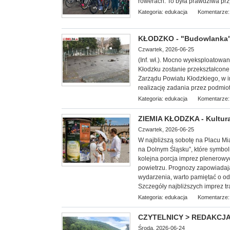
rowerach. To była prawdziwa prz
Kategoria:
edukacja
Komentarze:
KŁODZKO - "Budowlanka"
Czwartek, 2026-06-25
(Inf. wł.). Mocno wyeksploatowa
Kłodzku zostanie przekształcone 
Zarządu Powiatu Kłodzkiego, w 
realizację zadania przez podmio
Kategoria:
edukacja
Komentarze:
ZIEMIA KŁODZKA - Kultura
Czwartek, 2026-06-25
W najbliższą sobotę na Placu Mia
na Dolnym Śląsku”, które symbol
kolejna porcja imprez plenerowy
powietrzu. Prognozy zapowiadają
wydarzenia, warto pamiętać o o
Szczegóły najbliższych imprez tr
Kategoria:
edukacja
Komentarze:
CZYTELNICY > REDAKCJA - 
Środa, 2026-06-24