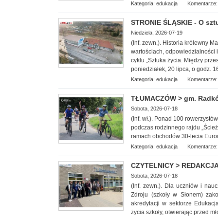
Kategoria:
edukacja
Komentarze:
STRONIE ŚLĄSKIE - O sztuc
Niedziela, 2026-07-19
(Inf. zewn.). Historia królewny 
wartościach, odpowiedzialności 
cyklu „Sztuka życia. Między prz
poniedziałek, 20 lipca, o godz. 1
Kategoria:
edukacja
Komentarze:
TŁUMACZÓW > gm. Radków -
Sobota, 2026-07-18
(Inf. wł.). Ponad 100 rowerzyst
podczas rodzinnego rajdu „Ście
ramach obchodów 30-lecia Euror
Kategoria:
edukacja
Komentarze:
CZYTELNICY > REDAKCJA -
Sobota, 2026-07-18
(Inf. zewn.). Dla uczniów i na
Zdroju (szkoły w Słonem) zak
akredytacji w sektorze Edukacj
życia szkoły, otwierając przed m