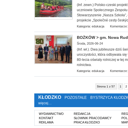
(Inf. zewn.) Polsko-
czeski projek
uczniowie Społecznego Zespołu
Stowarzyszenie „Nasza Szkoła”, 
projekcie „Společné cesty českých
Kategoria:
edukacja
Komentarze:
BOŻKÓW > gm. Nowa Ruda 
Środa, 2026-06-24
(Inf. wł.). Dwa jubileusze dziś 
uroczystości, która odbywała si
80-lecia oświaty rolniczej w tej 
rolnictwa.
Kategoria:
edukacja
Komentarze:
Strona 1 z 57
1
2
KŁODZKO
POZOSTAŁE
BYSTRZYCA KŁODZ
więcej…
WYDAWNICTWO
REDAKCJA
REG
KONTAKT
SŁOWNIK PRACODAWCY
POL
REKLAMA
PRACA KŁODZKO
MAP