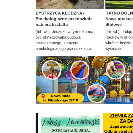
BYSTRZYCA KŁODZKA -
RATNO DOLNE
Proekologiczne przedszkole
Nowa atrakcja
nabiera kształtu
Stołowe
(Inf. wł.). Jeszcze w tym roku ma
(Inf. wł.). Jad
być sfinalizowana budowa
Radków w stron
nowoczesnego, zarazem
wkrótce będzie
proekologicznego przedszkola w...
wycieczki...