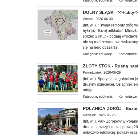
Kategoria:
edukacja
Komentarze:
DOLNY ŚLĄSK - >>Fakty<< 
Wtorek, 2026-06-30
(Inf. wł.). "Trwają remonty dróg
było już dłużej odkładać. Miesz
sprzed 2 lat..." - podają wrocławs
nie są realizowane we wskazany
się na jego obszarze.
Kategoria:
edukacja
Komentarze:
ZŁOTY STOK - Rosną nast
Poniedziałek, 2026-06-29
(Inf. wł.). Sporym osiągnięciem 
drużyny dziecięcej. Osiągnięciem
udają.
Kategoria:
edukacja
Komentarze:
POLANICA-ZDRÓJ - Bezpi
Niedziela, 2026-06-28
(Inf. wł.). Park Zdrojowy w Polani
drodze, a wszystko za sprawą 20.
połączyło edukację, pokazy oraz