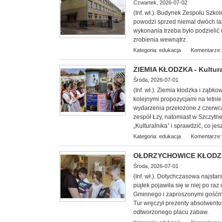
Czwartek, 2026-07-02
(Inf. wł.). Budynek Zespołu Szko
powodzi sprzed nie
mal dwóch lat
wykonania trzeba było podzielić
zrobienia wewnątrz.
Kategoria:
edukacja
Komentarze:
ZIEMIA KŁODZKA - Kultura
Środa, 2026-07-01
(Inf. wł.). Ziemia kłodzka i ząb
kolejnymi propozycjami na letni
wydarzenia przełożone z czerwca
zespół Łzy, natomiast w Szczytn
„Kulturalnika” i sprawdzić, co je
Kategoria:
edukacja
Komentarze:
OŁDRZYCHOWICE KŁODZKIE
Środa, 2026-07-01
(Inf. wł.). Dotychczasowa najsta
piątek pojawiła się w niej po ra
Gminnego i zaproszonymi gośćmi
Tur wręczył prezenty absolwento
odtworzonego placu zabaw.