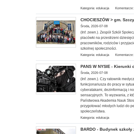
Kategoria:
edukacja
Komentarze:
CHOCIESZÓW > gm. Szczyt
Środa, 2026-07-08
(Inf. zewn.). Zespół Szkół Społ
placówki na przestrzeni dziesię
pracowników, rodziców i przyjaci
szkolnej społeczności.
Kategoria:
edukacja
Komentarze:
PANS W NYSIE - Kierunki 
Środa, 2026-07-08
(Inf. zewn.).
Czy ratownik medycz
funkcjonariusza do pracy w sytu
cyberatakami, dezinformacją i n
sensacyjnych. To wyzwania, z kt
Państwowa Akademia Nauk Stosow
przygotować młodych ludzi do pe
społeczeństwa.
Kategoria:
edukacja
BARDO - Budynek szkoły 