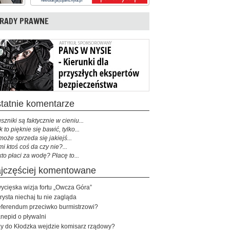
RADY PRAWNE
ostatnie komentarze
szniki są faktycznie w cieniu...
k to pięknie się bawić, tylko...
może sprzeda się jakiejś...
mi ktoś coś da czy nie?...
kto płaci za wodę? Płacę to...
najczęściej komentowane
ycięska wizja fortu „Owcza Góra”
rysta niechaj tu nie zagląda
ferendum przeciwko burmistrzowi?
nepid o pływalni
y do Kłodzka wejdzie komisarz rządowy?