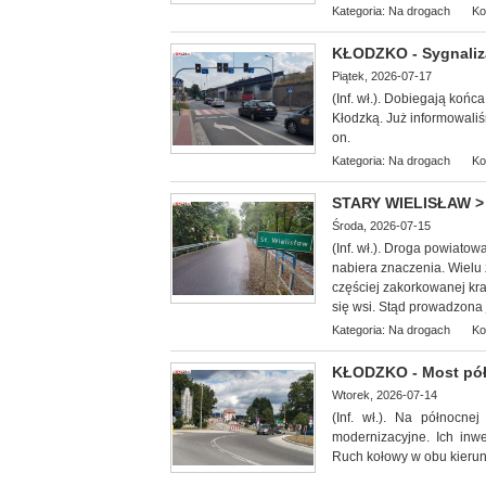
Kategoria:
Na drogach
Ko
KŁODZKO - Sygnaliza
Piątek, 2026-07-17
(Inf. wł.). Dobiegają k
ońca
Kłodzką. Już informowaliśm
on.
Kategoria:
Na drogach
Ko
STARY WIELISŁAW > 
Środa, 2026-07-15
(Inf. wł.). Droga powiato
nabiera znaczenia. Wielu
częściej zakorkowanej kr
się wsi. Stąd prowadzona 
Kategoria:
Na drogach
Ko
KŁODZKO - Most pó
Wtorek, 2026-07-14
(Inf. wł.). Na północn
modernizacyjne. Ich inw
Ruch kołowy w obu kieru