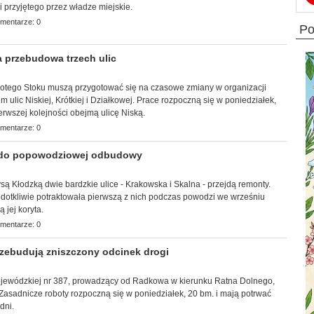
 przyjętego przez władze miejskie.
mentarze: 0
p
 przebudowa trzech ulic
Złotego Stoku muszą przygotować się na czasowe zmiany w organizacji
 ulic Niskiej, Krótkiej i Działkowej. Prace rozpoczną się w poniedziałek,
erwszej kolejności obejmą ulicę Niską.
mentarze: 0
 do popowodziowej odbudowy
Nysą Kłodzką dwie bardzkie ulice - Krakowska i Skalna - przejdą remonty.
 dotkliwie potraktowała pierwszą z nich podczas powodzi we wrześniu
ą jej koryta.
mentarze: 0
ebudują zniszczony odcinek drogi
ojewódzkiej nr 387, prowadzący od Radkowa w kierunku Ratna Dolnego,
Zasadnicze roboty rozpoczną się w poniedziałek, 20 bm. i mają potrwać
dni.