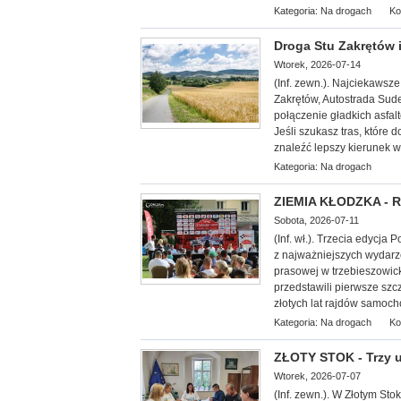
Kategoria:
Na drogach
Ko
Droga Stu Zakrętów i
Wtorek, 2026-07-14
(Inf. zewn.).
Najciekawsze 
Zakrętów, Autostrada Sud
połączenie gładkich asfal
Jeśli szukasz tras, które 
znaleźć lepszy kierunek w
Kategoria:
Na drogach
ZIEMIA KŁODZKA - Ra
Sobota, 2026-07-11
(Inf. wł.). Trzecia edycj
z najważniejszych wydarze
prasowej w trzebieszowic
przedstawili pierwsze szc
złotych lat rajdów samoc
Kategoria:
Na drogach
Ko
ZŁOTY STOK - Trzy 
Wtorek, 2026-07-07
(Inf. zewn.). W Złotym St