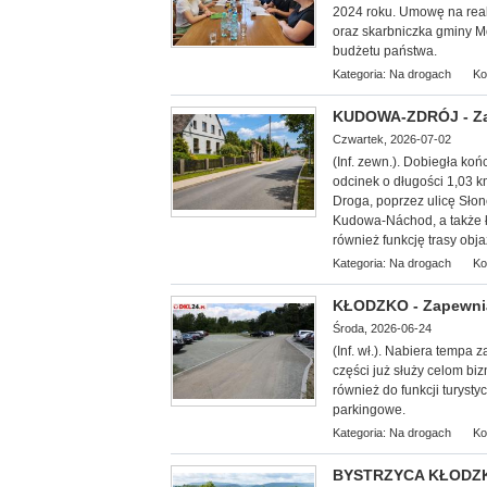
2024 roku. Umowę na real
oraz skarbniczka gminy M
budżetu państwa.
Kategoria:
Na drogach
Ko
KUDOWA-ZDRÓJ - Zak
Czwartek, 2026-07-02
(Inf. zewn.). Dobiegła ko
odcinek o długości 1,03 
Droga, poprzez ulicę Sło
Kudowa-Náchod, a także ł
również funkcję trasy obj
Kategoria:
Na drogach
Ko
KŁODZKO - Zapewnią
Środa, 2026-06-24
(Inf. wł.). Nabiera temp
części już służy celom bi
również do funkcji turyst
parkingowe.
Kategoria:
Na drogach
Ko
BYSTRZYCA KŁODZKA 