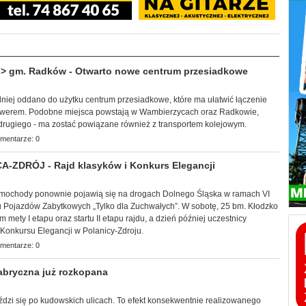
 gm. Radków - Otwarto nowe centrum przesiadkowe
edniej oddano do użytku centrum przesiadkowe, które ma ułatwić łączenie
werem. Podobne miejsca powstają w Wambierzycach oraz Radkowie,
 drugiego - ma zostać powiązane również z transportem kolejowym.
mentarze: 0
-ZDRÓJ - Rajd klasyków i Konkurs Elegancji
samochody ponownie pojawią się na drogach Dolnego Śląska w ramach VI
Pojazdów Zabytkowych „Tylko dla Zuchwałych”. W sobotę, 25 bm. Kłodzko
mety I etapu oraz startu II etapu rajdu, a dzień później uczestnicy
Konkursu Elegancji w Polanicy-Zdroju.
mentarze: 0
bryczna już rozkopana
jeździ się po kudowskich ulicach. To efekt konsekwentnie realizowanego