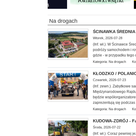
Na drogach
ŚCINAWKA ŚREDNIA >
Wtorek, 2026-07-28
(Inf. wł.). W Ścinawce Śr
podróży samochodem i ro
gdzie - w przypadku tego
Kategoria:
Na drogach
Ko
KŁODZKO / POLANICA
Czwartek, 2026-07-23
(Inf. zewn.). Zabytkowe 
Międzynarodowego Rajdu 
będzie współorganizatorem 
zaprezentują się podczas 
Kategoria:
Na drogach
Ko
KUDOWA-ZDRÓJ - Fa
Środa, 2026-07-22
(Inf. wł.). Coraz pewniej 