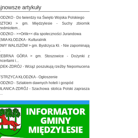
ajnowsze artykuły
ODZKO - Do twierdzy na Święto Wojska Polskiego
OZTOKI > gm. Międzylesie - Suchy zbiornik
zedmiotem...
ODZKO - >>Orlik<< dla społeczności Jurandowa
EMIA KŁODZKA - Kulturalnik
WY WALISZÓW > gm. Bystrzyca Kł. - Nie zapominają
.
REBRNA GÓRA > gm. Stoszowice - Dożynki z
ncertami i...
DEK-ZDRÓJ - Wciąż poszukują rzeźby Nepomucena
.
STRZYCA KŁODZKA - Ogłoszenie
ODZKO - Szlakiem dawnych hoteli i gospód
LANICA-ZDRÓJ - Szachowa stolica Polski zaprasza
..