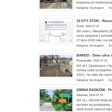
programu ich modernizacji
Kategoria:
Na drogach
Ko
ZŁOTY STOK - Rusza
Środa, 2026-07-22
(Inf. zewn.). Mieszkańcy 
ruchu związane z remontem
27 lipca 2026 roku, a w pi
Kategoria:
Na drogach
Ko
BARDO - Dwie ulice
Poniedziałek, 2026-07-20
(Inf. wł.). Sąsiadujące z 
Górska rzeka szczególnie
2024 r., bo stała się części
Kategoria:
Na drogach
Ko
GMINA RADKÓW - Prz
Niedziela, 2026-07-19
(Inf. wł.).
Odcinek drogi w
doczeka się przebudowy. 
około trzech-czterech tygo