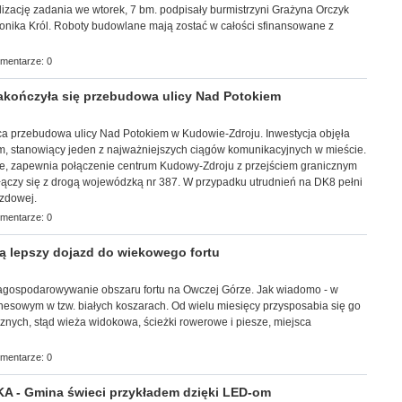
izację zadania we wtorek, 7 bm. podpisały burmistrzyni Grażyna Orczyk
onika Król. Roboty budowlane mają zostać w całości sfinansowane z
mentarze: 0
ończyła się przebudowa ulicy Nad Potokiem
ńca przebudowa ulicy Nad Potokiem w Kudowie-Zdroju. Inwestycja objęła
km, stanowiący jeden z najważniejszych ciągów komunikacyjnych w mieście.
ne, zapewnia połączenie centrum Kudowy-Zdroju z przejściem granicznym
ączy się z drogą wojewódzką nr 387. W przypadku utrudnień na DK8 pełni
azdowej.
mentarze: 0
 lepszy dojazd do wiekowego fortu
a zagospodarowywanie obszaru fortu na Owczej Górze. Jak wiadomo - w
znesowym w tzw. białych koszarach. Od wielu miesięcy przysposabia się go
ycznych, stąd wieża widokowa, ścieżki rowerowe i piesze, miejsca
mentarze: 0
- Gmina świeci przykładem dzięki LED-om