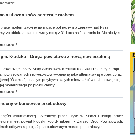
mentarze: 0
cja uliczna znów posteruje ruchem
 prace modernizacyjne na moście północnym przeprawy nad Nysą
y, że obiekt zostanie otwarty nocą z 31 lipca na 1 sierpnia br. Ale nie tylko
mentarze: 3
gm. Kłodzko - Droga powiatowa z nową nawierzchnią
wa prowadząca przez Stary Wielisław w kierunku Kłodzka i Polanicy-Zdroju
zmotoryzowanych i rowerzystów wybiera ją jako alternatywną wobec coraz
ajowej "Ósemki", poza tym przybywa stałych mieszkańców rozbudowującej
jej modernizacja po prostu cieszy.
mentarze: 3
łnocny w końcówce przebudowy
ej części dwumostowej przeprawy przez Nysę w Kłodzku trwają prace
estorem jest powiat kłodzki, koordynatorem - Zarząd Dróg Powiatowych.
nkach odbywa się po już przebudowanym moście południowym.