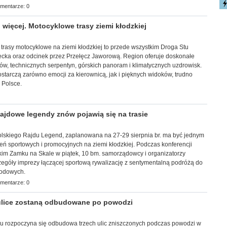
mentarze: 0
 więcej. Motocyklowe trasy ziemi kłodzkiej
trasy motocyklowe na ziemi kłodzkiej to przede wszystkim Droga Stu
ecka oraz odcinek przez Przełęcz Jaworową. Region oferuje doskonałe
tów, technicznych serpentyn, górskich panoram i klimatycznych uzdrowisk.
dostarczą zarówno emocji za kierownicą, jak i pięknych widoków, trudno
 Polsce.
jdowe legendy znów pojawią się na trasie
a Polskiego Rajdu Legend, zaplanowana na 27-29 sierpnia br. ma być jednym
ń sportowych i promocyjnych na ziemi kłodzkiej. Podczas konferencji
kim Zamku na Skale w piątek, 10 bm. samorządowcy i organizatorzy
zegóły imprezy łączącej sportową rywalizację z sentymentalną podróżą do
hodowych.
mentarze: 0
ulice zostaną odbudowane po powodzi
oku rozpoczyna się odbudowa trzech ulic zniszczonych podczas powodzi w