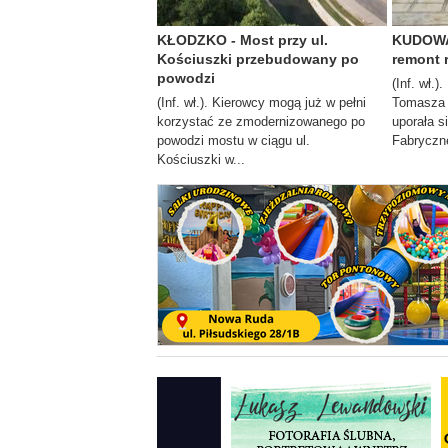
KŁODZKO - Most przy ul.
KUDOWA
Kościuszki przebudowany po
remont r
powodzi
(Inf. wł.
(Inf. wł.). Kierowcy mogą już w pełni
Tomasza 
korzystać ze zmodernizowanego po
uporała s
powodzi mostu w ciągu ul.
Fabryczne
Kościuszki w...