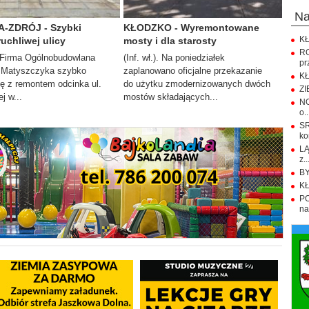
n
-ZDRÓJ - Szybki
KŁODZKO - Wyremontowane
KŁ
uchliwej ulicy
mosty i dla starosty
R
). Firma Ogólnobudowlana
(Inf. wł.). Na poniedziałek
pr
Matyszczyka szybko
zaplanowano oficjalne przekazanie
KŁ
ię z remontem odcinka ul.
do użytku zmodernizowanych dwóch
ZI
j w...
mostów składających...
NO
o..
S
ko
LĄ
z..
BY
KŁ
PO
na.