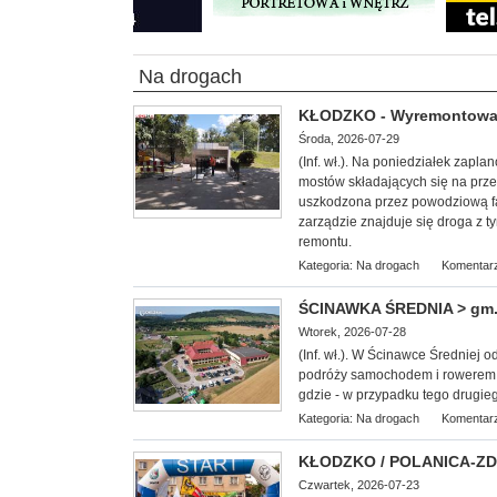
Na drogach
KŁODZKO - Wyremontowane
Środa, 2026-07-29
(Inf. wł.). Na poniedziałek zap
mostów składających się na prze
uszkodzona przez powodziową fal
zarządzie znajduje się droga z 
remontu.
Kategoria:
Na drogach
Komentarz
ŚCINAWKA ŚREDNIA > gm. 
Wtorek, 2026-07-28
(Inf. wł.). W Ścinawce Średniej 
podróży samochodem i rowerem.
gdzie - w przypadku tego drugie
Kategoria:
Na drogach
Komentarz
KŁODZKO / POLANICA-ZDRÓ
Czwartek, 2026-07-23