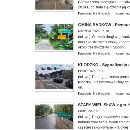
Górska rzeka szczególnie dotkli
2024 r., bo stała się częścią jej k
Kategoria:
Na drogach
Komentarz
GMINA RADKÓW - Przebudu
Niedziela, 2026-07-19
(Inf. wł.).
Odcinek drogi wojewódz
doczeka się przebudowy. Zasadni
około trzech-czterech tygodni.
Kategoria:
Na drogach
Komentarz
KŁODZKO - Sygnalizacja u
Piątek, 2026-07-17
(Inf. wł.). Dobiegają k
ońca prace
Kłodzką. Już informowaliśmy, że o
on.
Kategoria:
Na drogach
Komentarz
STARY WIELISŁAW > gm. K
Środa, 2026-07-15
(Inf. wł.). Droga powiatowa prow
nabiera znaczenia. Wielu
zmotor
częściej zakorkowanej krajowej