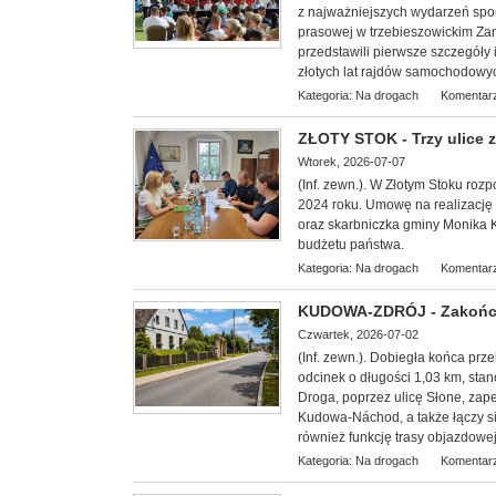
z najważniejszych wydarzeń spor
prasowej w trzebieszowickim Zam
przedstawili pierwsze szczegóły
złotych lat rajdów samochodowy
Kategoria:
Na drogach
Komentarz
ZŁOTY STOK - Trzy ulice
Wtorek, 2026-07-07
(Inf. zewn.). W Złotym Stoku ro
2024 roku. Umowę na realizację 
oraz skarbniczka gminy Monika 
budżetu państwa.
Kategoria:
Na drogach
Komentarz
KUDOWA-ZDRÓJ - Zakończy
Czwartek, 2026-07-02
(Inf. zewn.). Dobiegła końca pr
odcinek o długości 1,03 km, sta
Droga, poprzez ulicę Słone, za
Kudowa-Náchod, a także łączy s
również funkcję trasy objazdowej
Kategoria:
Na drogach
Komentarz