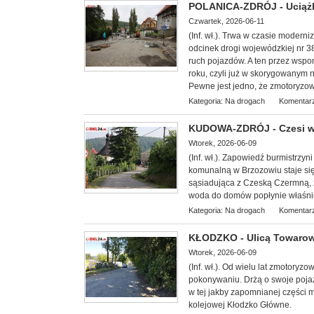
POLANICA-ZDRÓJ - Uciążl
Czwartek, 2026-06-11
(Inf. wł.). Trwa w czasie moderni
odcinek drogi wojewódzkiej nr 
ruch pojazdów. A ten przez wspom
roku, czyli już w skorygowanym 
Pewne jest jedno, że zmotoryzow
Kategoria:
Na drogach
Komentarz
KUDOWA-ZDRÓJ - Czesi 
Wtorek, 2026-06-09
(Inf. wł.). Zapowiedź burmistrzy
komunalną w Brzozowiu staje si
sąsiadująca z Czeską Czermną, z
woda do domów popłynie właśnie 
Kategoria:
Na drogach
Komentarz
KŁODZKO - Ulicą Towarową
Wtorek, 2026-06-09
(Inf. wł.). Od wielu lat zmotoryz
pokonywaniu. Drżą o swoje pojazd
w tej jakby zapomnianej części m
kolejowej Kłodzko Główne.