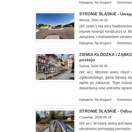
Kategoria:
Na drogach
Komentarz
STRONIE ŚLĄSKIE - Uwaga!
Wtorek, 2026-06-02
(Inf. zewn.). Na ulicy Nadbrze
rejonie nowego ronda przy ul. M
związane z malowaniem oznakow
Kategoria:
Na drogach
Komentarz
ZIEMIA KŁODZKA i ZĄBKOWI
postoju
Sobota, 2026-05-30
(Inf. wł.). Wzorem wielu mias
ząbkowickiego, gdzie istnieją s
ogóle go zakazuje. Tego rodza
dewastacją oraz potrzeby ogranic
Kategoria:
Na drogach
Komentarz
STRONIE ŚLĄSKIE - Odbud
Czwartek, 2026-05-28
(Inf. wł.). W miarę dobra jest d
utrzymaniu pomagają pieniądze