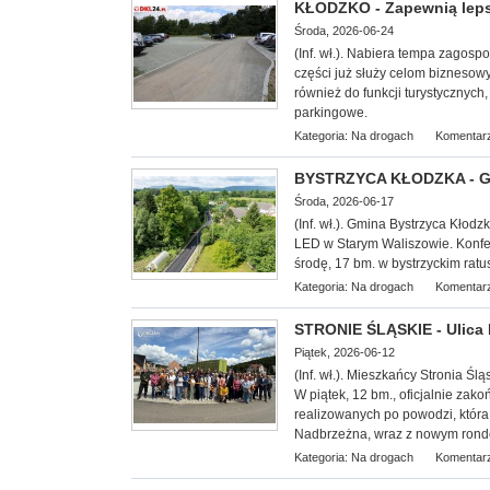
KŁODZKO - Zapewnią leps
Środa, 2026-06-24
(Inf. wł.). Nabiera tempa zagos
części już służy celom biznesow
również do funkcji turystycznych
parkingowe.
Kategoria:
Na drogach
Komentarz
BYSTRZYCA KŁODZKA - Gm
Środa, 2026-06-17
(Inf. wł.). Gmina Bystrzyca Kł
LED w Starym Waliszowie. Konfe
środę, 17 bm. w bystrzyckim ratu
Kategoria:
Na drogach
Komentarz
STRONIE ŚLĄSKIE - Ulica
Piątek, 2026-06-12
(Inf. wł.). Mieszkańcy Stronia Ś
W piątek, 12 bm., oficjalnie zako
realizowanych po powodzi, któr
Nadbrzeżna, wraz z nowym ronde
Kategoria:
Na drogach
Komentarz