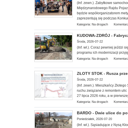
(Inf. zewn.). Zabytkowe samoch
Międzynarodowego Rajdu Pojazd
będzie współorganizatorem mety I 
zaprezentują się podczas Konkur
Kategoria:
Na drogach
Komentarz
KUDOWA-ZDRÓJ - Fabrycz
Środa, 2026-07-22
(Inf. wł.). Coraz pewniej jeździ
programu ich modernizacji przyj
Kategoria:
Na drogach
Komentarz
ZŁOTY STOK - Rusza prze
Środa, 2026-07-22
(Inf. zewn.). Mieszkańcy Złoteg
ruchu związane z remontem ulic N
27 lipca 2026 roku, a w pierwsze
Kategoria:
Na drogach
Komentarz
BARDO - Dwie ulice do 
Poniedziałek, 2026-07-20
(Inf. wł.). Sąsiadujące z Nysą Kł