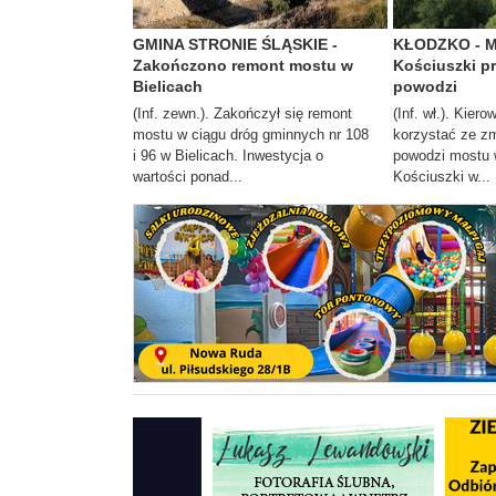
GMINA STRONIE ŚLĄSKIE -
KŁODZKO - Mo
Zakończono remont mostu w
Kościuszki 
Bielicach
powodzi
(Inf. zewn.). Zakończył się remont
(Inf. wł.). Kier
mostu w ciągu dróg gminnych nr 108
korzystać ze z
i 96 w Bielicach. Inwestycja o
powodzi mostu w
wartości ponad...
Kościuszki w...