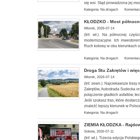
się wsi. Stąd prowadzona jej mod
Kategoria:
Na drogach
Komentarz
KŁODZKO - Most północn
Wtorek, 2026-07-14
(Inf. wł.). Na północnej czę
modernizacyjne. Ich inwestore
Ruch kołowy w obu kierunkach 
Kategoria:
Na drogach
Komentarz
Droga Stu Zakrętów i więc
Wtorek, 2026-07-14
(Inf. zewn.).
Najciekawsze trasy m
Zakrętów, Autostrada Sudecka o
połączenie gładkich asfaltów, te
Jeśli szukasz tras, które dostar
znaleźć lepszy kierunek w Polsc
Kategoria:
Na drogach
ZIEMIA KŁODZKA - Rajdowe
Sobota, 2026-07-11
(Inf. wł.). Trzecia edycja Polsk