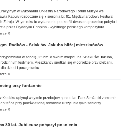
uracyjnym w wykonaniu Orkiestry Narodowego Forum Muzyki we
wła Kapuły rozpocznie się 7 sierpnia br. 81. Międzynarodowy Festiwal
-Zdroju. W tym roku to wydarzenie podkreśli dwusetną rocznicę pobytu i
rcie przez Fryderyka Chopina - wybitnego polskiego kompozytora.
arze: 0
m. Radków - Szlak św. Jakuba bliżej mieszkańców
a przypomniała w sobotę, 25 bm. o swoim miejscu na Szlaku św. Jakuba,
z rodzinnym festynem. Mieszkańcy spotkali się w ogrodzie przy plebanii,
i dla dzieci i poczęstunku.
arze: 0
cing przy fontannie
r w Kłodzku upłynął w rytmie przebojów sprzed lat. Park Strażacki zamienił
 do tańca przy podświetlonej fontannie ruszyli nie tylko seniorzy.
arze: 0
 80 lat. Jubileusz połączył pokolenia