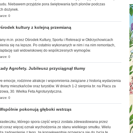
trudu. Niebawem przyjdzie pora świętowania tych plonów podczas
ch dożynek.
arze: 0
rodek kultury z kolejną przemianą
wany m.in. przez Ośrodek Kultury, Sportu i Rekreacji w Ołdrzychowicach
ienia się na lepsze. Po ostatnio wykonanych w nim i na nim remontach,
adaptację sali widowiskowej do współczesnych wymogów.
arze: 0
ady Agrofety. Jubileusz przyciągnął tłumy
towe emocje, rodzinne atrakcje i wspomnienia związane z historią wydarzenia
 tłumy mieszkańców oraz turystów. W dniach 1-2 sierpnia br. na Placu za
zowa, 30. Wielka Feta Agroturystyczna.
arze: 0
Wspólnie pokonują głęboki wstrząs
 miasteczku, którego spora część wręcz została zdewastowana przez
st coraz więcej oznak wychodzenia ze stanu wielkiego smutku. Wielu
ża zadowolenie z tego, że konsekwentnie przywraca się do życia te