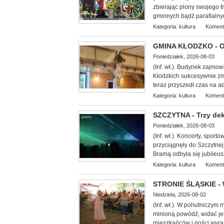
zbierając plony swojego 
gminnych bądź parafialny
Kategoria:
kultura
Koment
GMINA KŁODZKO - Oś
Poniedziałek, 2026-08-03
(Inf. wł.). Budynek zajmo
Kłodzkich su
kcesywnie zm
teraz przyszedł czas na 
Kategoria:
kultura
Koment
SZCZYTNA - Trzy dek
Poniedziałek, 2026-08-03
(Inf. wł.). Koncerty, spor
przyciągnęły do Szczytnej
Bramą odbyła się jubileus
Kategoria:
kultura
Koment
STRONIE ŚLĄSKIE - 
Niedziela, 2026-08-02
(Inf. wł.). W pohutniczym
minioną powódź, widać je
mieszkańców i gości wyra