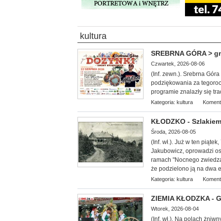
kultura
SREBRNA GÓRA > gm. 
Czwartek, 2026-08-06
(Inf. zewn.). Srebrna Gór
podziękowania za tegoroc
programie znalazły się tr
Kategoria:
kultura
Koment
KŁODZKO - Szlakiem
Środa, 2026-08-05
(Inf. wł.
). Już w ten piąte
Jakubowicz, oprowadzi oso
ramach "Nocnego zwiedzan
że podzielono ją na dwa et
Kategoria:
kultura
Koment
ZIEMIA KŁODZKA - G
Wtorek, 2026-08-04
(Inf. wł.). Na
polach żniwny