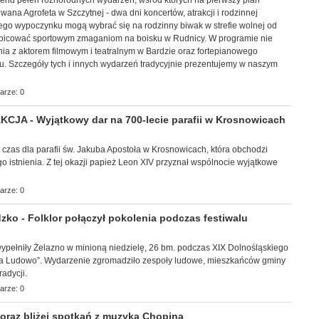
ekend pełen różnorodnych wydarzeń, wśród których na pierwszy plan
ana Agrofeta w Szczytnej - dwa dni koncertów, atrakcji i rodzinnej
ego wypoczynku mogą wybrać się na rodzinny biwak w strefie wolnej od
ibicować sportowym zmaganiom na boisku w Rudnicy. W programie nie
ia z aktorem filmowym i teatralnym w Bardzie oraz fortepianowego
u. Szczegóły tych i innych wydarzeń tradycyjnie prezentujemy w naszym
arze: 0
JA - Wyjątkowy dar na 700-lecie parafii w Krosnowicach
y czas dla parafii św. Jakuba Apostoła w Krosnowicach, która obchodzi
go istnienia. Z tej okazji papież Leon XIV przyznał wspólnocie wyjątkowe
arze: 0
ko - Folklor połączył pokolenia podczas festiwalu
ec wypełniły Żelazno w minioną niedzielę, 26 bm. podczas XIX Dolnośląskiego
 na Ludowo”. Wydarzenie zgromadziło zespoły ludowe, mieszkańców gminy
adycji.
arze: 0
raz bliżej spotkań z muzyką Chopina