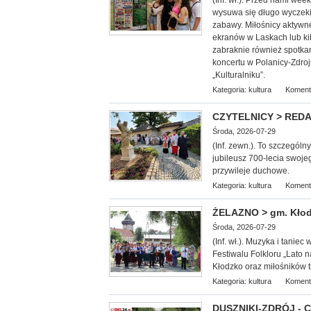
(Inf. wł.). Przed nami we
wysuwa się długo wyczekiw
zabawy. Miłośnicy aktywn
ekranów w Laskach lub k
zabraknie również spotkan
koncertu w Polanicy-Zdroj
„Kulturalniku”.
Kategoria:
kultura
Koment
CZYTELNICY > REDAKC
Środa, 2026-07-29
(Inf. zewn.). To szczególn
jubileusz 700-lecia swoje
przywileje duchowe.
Kategoria:
kultura
Koment
ŻELAZNO > gm. Kłodz
Środa, 2026-07-29
(Inf. wł.). Muzyka i tani
Festiwalu Folkloru „Lato
Kłodzko oraz miłośników tr
Kategoria:
kultura
Koment
DUSZNIKI-ZDRÓJ - Co