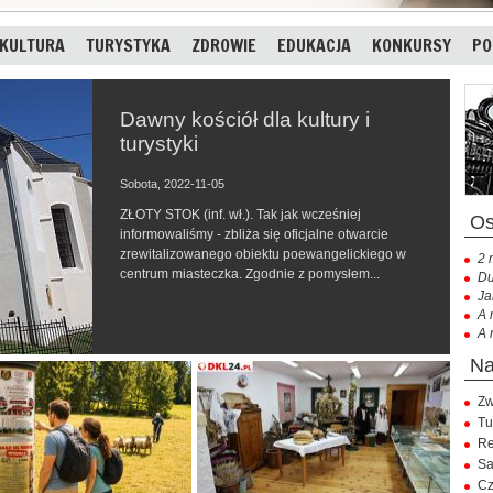
KULTURA
TURYSTYKA
ZDROWIE
EDUKACJA
KONKURSY
PO
Dawny kościół dla kultury i
turystyki
Sobota, 2022-11-05
ZŁOTY STOK (inf. wł.). Tak jak wcześniej
informowaliśmy - zbliża się oficjalne otwarcie
zrewitalizowanego obiektu poewangelickiego w
2 
centrum miasteczka. Zgodnie z pomysłem...
Du
Ja
A 
A 
Zw
Tu
Re
Sa
Cz