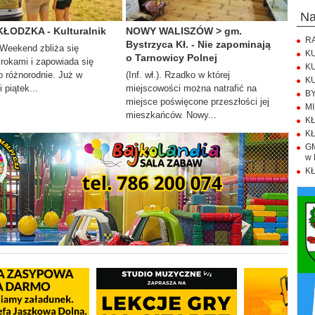
n
KŁODZKA - Kulturalnik
NOWY WALISZÓW > gm.
RA
Bystrzyca Kł. - Nie zapominają
. Weekend zbliża się
KU
o Tarnowicy Polnej
krokami i zapowiada się
KU
 różnorodnie. Już w
(Inf. wł.). Rzadko w której
KU
 piątek...
miejscowości można natrafić na
BY
miejsce poświęcone przeszłości jej
MI
mieszkańców. Nowy...
KŁ
KŁ
GM
w 
KŁ