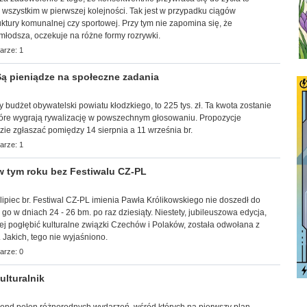
ć wszystkim w pierwszej kolejności. Tak jest w przypadku ciągów
uktury komunalnej czy sportowej. Przy tym nie zapomina się, że
młodsza, oczekuje na różne formy rozrywki.
arze: 1
ą pieniądze na społeczne zadania
ny budżet obywatelski powiatu kłodzkiego, to 225 tys. zł. Ta kwota zostanie
tóre wygrają rywalizację w powszechnym głosowaniu. Propozycje
ie zgłaszać pomiędzy 14 sierpnia a 11 września br.
arze: 1
 tym roku bez Festiwalu CZ-PL
lipiec br. Festiwal CZ-PL imienia Pawła Królikowskiego nie doszedł do
go w dniach 24 - 26 bm. po raz dziesiąty. Niestety, jubileuszowa edycja,
iej pogłębić kulturalne związki Czechów i Polaków, została odwołana z
 Jakich, tego nie wyjaśniono.
arze: 0
lturalnik