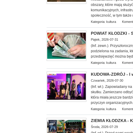
obszary, które mają służy
komunikacyjnych, infrastr
społeczność, w tym także 
Kategoria:
kultura
Koment
POWIAT KŁODZKI - S
Piątek, 2026-07-31
(Inf. zewn.). Przyszłorocz
podzielona na zadania, k
przedsięwzięć można będz
Kategoria:
kultura
Koment
KUDOWA-ZDRÓJ - I w
Czwartek, 2026-07-30
(Inf.
wł.). Zapowiadany na 
skutku. Zamierzano odbyć 
która miała jeszcze bardz
przyczyn organizacyjnych.
Kategoria:
kultura
Koment
ZIEMIA KŁODZKA - Ku
Środa, 2026-07-29