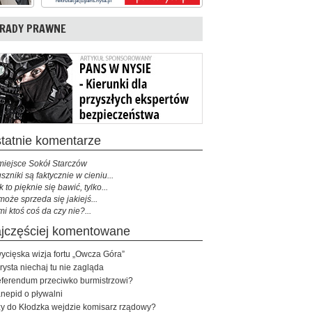
RADY PRAWNE
ostatnie komentarze
miejsce Sokół Starczów
szniki są faktycznie w cieniu...
k to pięknie się bawić, tylko...
może sprzeda się jakiejś...
mi ktoś coś da czy nie?...
najczęściej komentowane
ycięska wizja fortu „Owcza Góra”
rysta niechaj tu nie zagląda
ferendum przeciwko burmistrzowi?
nepid o pływalni
y do Kłodzka wejdzie komisarz rządowy?