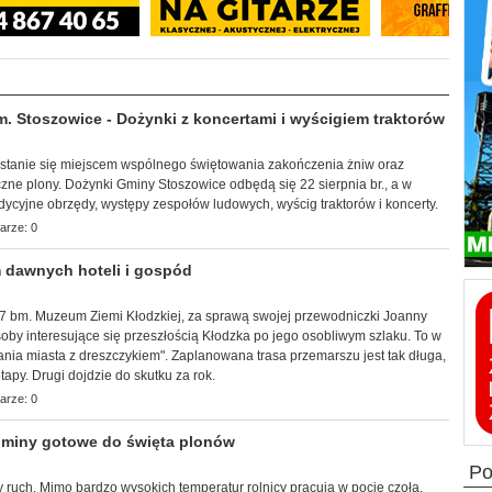
Stoszowice - Dożynki z koncertami i wyścigiem traktorów
a stanie się miejscem wspólnego świętowania zakończenia żniw oraz
zne plony. Dożynki Gminy Stoszowice odbędą się 22 sierpnia br., a w
adycyjne obrzędy, występy zespołów ludowych, wyścig traktorów i koncerty.
arze: 0
 dawnych hoteli i gospód
k, 7 bm. Muzeum Ziemi Kłodzkiej, za sprawą swojej przewodniczki Joanny
by interesujące się przeszłością Kłodzka po jego osobliwym szlaku. To w
ia miasta z dreszczykiem". Zaplanowana trasa przemarszu jest tak długa,
apy. Drugi dojdzie do skutku za rok.
arze: 0
miny gotowe do święta plonów
p
 ruch. Mimo bardzo wysokich temperatur rolnicy pracują w pocie czoła,