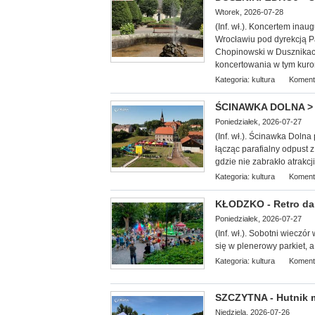
Wtorek, 2026-07-28
(Inf. wł.). Koncerte
m inaug
Wrocławiu pod dyrekcją Pa
Chopinowski w Dusznikach
koncertowania w tym kuro
Kategoria:
kultura
Koment
ŚCINAWKA DOLNA > g
Poniedziałek, 2026-07-27
(Inf. wł.). Ścinawka Doln
łącząc parafialny odpust 
gdzie nie zabrakło atrakcj
Kategoria:
kultura
Koment
KŁODZKO - Retro dan
Poniedziałek, 2026-07-27
(Inf. wł.). Sobotni wieczó
się w plenerowy parkiet, a
Kategoria:
kultura
Koment
SZCZYTNA - Hutnik ma
Niedziela, 2026-07-26