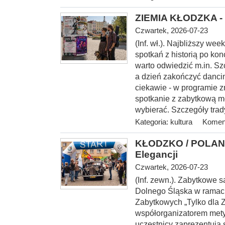
ZIEMIA KŁODZKA - 
Czwartek, 2026-07-23
(Inf. wł.). Najbliższy w
spotkań z historią po kon
warto odwiedzić m.in. S
a dzień zakończyć danci
ciekawie - w programie z
spotkanie z zabytkową m
wybierać. Szczegóły trad
Kategoria:
kultura
Koment
KŁODZKO / POLANI
Elegancji
Czwartek, 2026-07-23
(Inf. zewn.). Zabytkowe
Dolnego Śląska w rama
Zabytkowych „Tylko dla 
współorganizatorem mety I
uczestnicy zaprezentują 