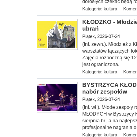
dorosłych czekać będą ró
Kategoria:
kultura
Koment
KŁODZKO - Młodzież
ubrań
Piątek, 2026-07-24
(Inf. zewn.). Młodzież z 
warsztatów łączących fot
Zajęcia rozpoczną się 12 
jest ograniczona.
Kategoria:
kultura
Koment
BYSTRZYCA KŁODZ
nabór zespołów
Piątek, 2026-07-24
(Inf. wł.). Młode zespoł
MŁODYCH w Bystrzycy Kło
sierpnia br., a na najlep
profesjonalne nagrania o
Kategoria:
kultura
Koment