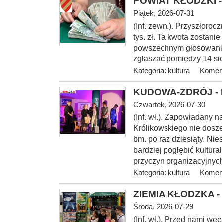
POWIAT KŁODZKI - 
Piątek, 2026-07-31
(Inf. zewn.). Przyszłoroc
tys. zł. Ta kwota zostani
powszechnym głosowaniu
zgłaszać pomiędzy 14 sie
Kategoria:
kultura
Koment
KUDOWA-ZDRÓJ - I 
Czwartek, 2026-07-30
(Inf.
wł.). Zapowiadany na
Królikowskiego nie dosze
bm. po raz dziesiąty. Nie
bardziej pogłębić kultur
przyczyn organizacyjnych
Kategoria:
kultura
Koment
ZIEMIA KŁODZKA - 
Środa, 2026-07-29
(Inf. wł.). Przed nami w