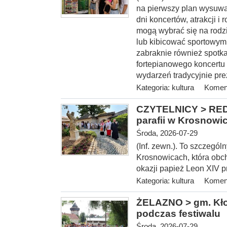
na pierwszy plan wysuwa
dni koncertów, atrakcji 
mogą wybrać się na rodz
lub kibicować sportowym
zabraknie również spotka
fortepianowego koncertu 
wydarzeń tradycyjnie pre
Kategoria:
kultura
Koment
CZYTELNICY > REDA
parafii w Krosnowi
Środa, 2026-07-29
(Inf. zewn.). To szczegól
Krosnowicach, która obcho
okazji papież Leon XIV 
Kategoria:
kultura
Koment
ŻELAZNO > gm. Kłod
podczas festiwalu
Środa, 2026-07-29