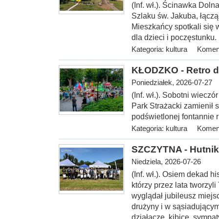
(Inf. wł.). Ścinawka Dol
Szlaku św. Jakuba, łączą
Mieszkańcy spotkali się w
dla dzieci i poczęstunku.
Kategoria:
kultura
Koment
KŁODZKO - Retro d
Poniedziałek, 2026-07-27
(Inf. wł.). Sobotni wiecz
Park Strażacki zamienił s
podświetlonej fontannie ru
Kategoria:
kultura
Koment
SZCZYTNA - Hutnik 
Niedziela, 2026-07-26
(Inf. wł.). Osiem dekad hi
którzy przez lata tworzyl
wyglądał jubileusz miejs
drużyny i w sąsiadującym
działacze, kibice, sympa