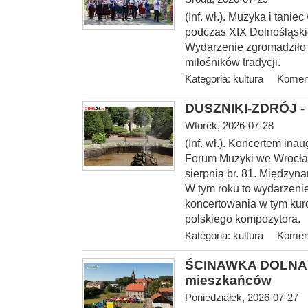
(Inf. wł.). Muzyka i tani
podczas XIX Dolnośląski
Wydarzenie zgromadziło
miłośników tradycji.
Kategoria:
kultura
Koment
DUSZNIKI-ZDRÓJ - 
Wtorek, 2026-07-28
(Inf. wł.). Koncerte
m inau
Forum Muzyki we Wrocław
sierpnia br. 81. Między
W tym roku to wydarzenie
koncertowania w tym kur
polskiego kompozytora.
Kategoria:
kultura
Koment
ŚCINAWKA DOLNA > 
mieszkańców
Poniedziałek, 2026-07-27