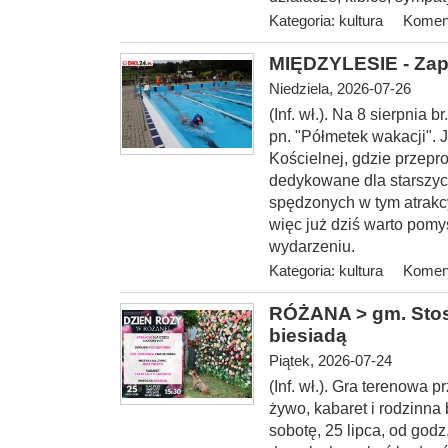
Kategoria:
kultura
Koment
MIĘDZYLESIE - Zap
Niedziela, 2026-07-26
(Inf. wł.). Na 8 sierp
nia b
pn. "Półmetek wakacji". 
Kościelnej, gdzie przepr
dedykowane dla starszyc
spędzonych w tym atrakc
więc już dziś warto pomy
wydarzeniu.
Kategoria:
kultura
Koment
RÓŻANA > gm. Stosz
biesiadą
Piątek, 2026-07-24
(Inf. wł.). Gra terenowa
żywo, kabaret i rodzinna
sobotę, 25 lipca, od
godz.