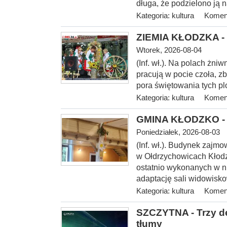
długa, że podzielono ją n
Kategoria:
kultura
Koment
ZIEMIA KŁODZKA - 
Wtorek, 2026-08-04
(Inf. wł.). Na
polach żniwn
pracują w pocie czoła, z
pora świętowania tych p
Kategoria:
kultura
Koment
GMINA KŁODZKO - O
Poniedziałek, 2026-08-03
(Inf. wł.). Budynek zajmo
w Ołdrzychowicach Kłodz
ostatnio wykonanych w ni
adaptację sali widowis
Kategoria:
kultura
Koment
SZCZYTNA - Trzy de
tłumy