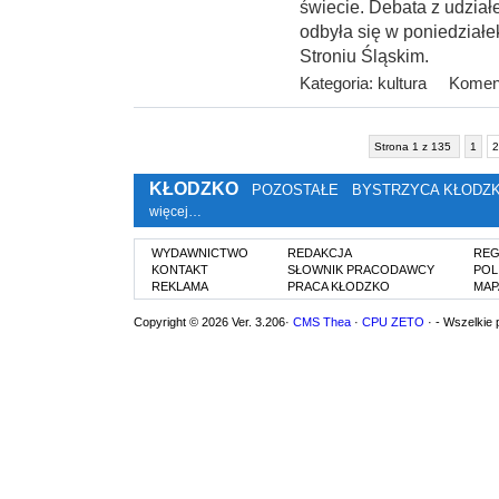
świecie. Debata z udzia
odbyła się w poniedziałek
Stroniu Śląskim.
Kategoria:
kultura
Koment
Strona 1 z 135
1
2
KŁODZKO
POZOSTAŁE
BYSTRZYCA KŁODZ
więcej…
WYDAWNICTWO
REDAKCJA
REG
KONTAKT
SŁOWNIK PRACODAWCY
POL
REKLAMA
PRACA KŁODZKO
MAP
Copyright © 2026 Ver. 3.206·
CMS Thea
·
CPU ZETO
· - Wszelkie