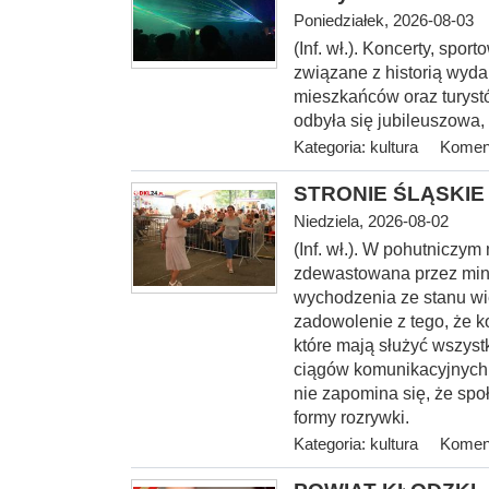
Poniedziałek, 2026-08-03
(Inf. wł.). Koncerty, spo
związane z historią wyda
mieszkańców oraz turystó
odbyła się jubileuszowa,
Kategoria:
kultura
Koment
STRONIE ŚLĄSKIE -
Niedziela, 2026-08-02
(Inf. wł.). W pohutniczym
zdewastowana przez mini
wychodzenia ze stanu wi
zadowolenie z tego, że k
które mają służyć wszyst
ciągów komunikacyjnych, 
nie zapomina się, że spo
formy rozrywki.
Kategoria:
kultura
Koment