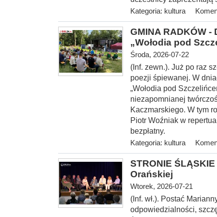
Kategoria:
kultura
Koment
GMINA RADKÓW - Dw
„Wołodia pod Szcz
Środa, 2026-07-22
(Inf. zewn.). Już po raz
poezji śpiewanej. W dnia
„Wołodia pod Szczelińce
niezapomnianej twórczoś
Kaczmarskiego. W tym ro
Piotr Woźniak w repertu
bezpłatny.
Kategoria:
kultura
Koment
STRONIE ŚLĄSKIE -
Orańskiej
Wtorek, 2026-07-21
(Inf. wł.). Postać Marian
odpowiedzialności, szcz