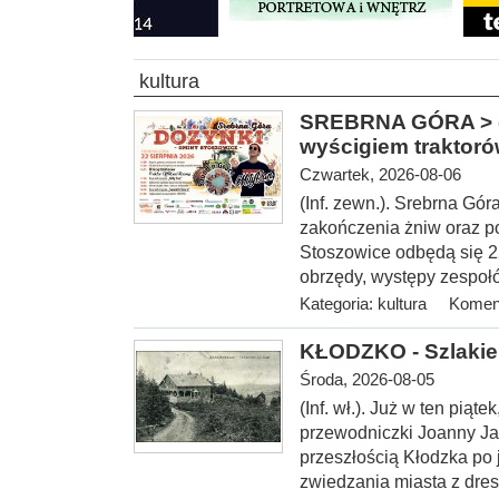
kultura
SREBRNA GÓRA > gm
wyścigiem traktor
Czwartek, 2026-08-06
(Inf. zewn.). Srebrna Gó
zakończenia żniw oraz p
Stoszowice odbędą się 22 
obrzędy, występy zespołó
Kategoria:
kultura
Koment
KŁODZKO - Szlakie
Środa, 2026-08-05
(Inf. wł.
). Już w ten piąt
przewodniczki Joanny Ja
przeszłością Kłodzka po
zwiedzania miasta z dres