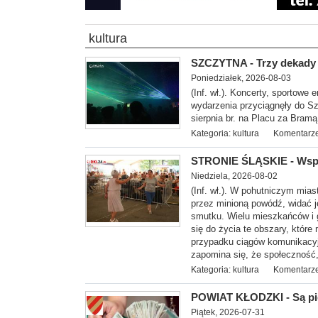
kultura
SZCZYTNA - Trzy dekady A
Poniedziałek, 2026-08-03
(Inf. wł.). Koncerty, sportowe
wydarzenia przyciągnęły do Sz
sierpnia br. na Placu za Bramą
Kategoria:
kultura
Komentarze
STRONIE ŚLĄSKIE - Wspó
Niedziela, 2026-08-02
(Inf. wł.). W pohutniczym mia
przez minioną powódź, widać j
smutku. Wielu mieszkańców i 
się do życia te obszary, które
przypadku ciągów komunikacyjn
zapomina się, że społeczność,
Kategoria:
kultura
Komentarze
POWIAT KŁODZKI - Są pie
Piątek, 2026-07-31