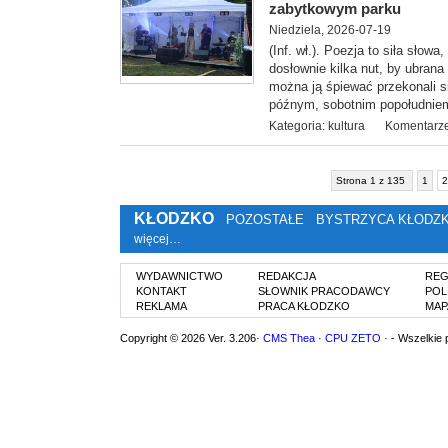
zabytkowym parku
Niedziela, 2026-07-19
(Inf. wł.). Poezja to siła słowa,
dosłownie kilka nut, by ubran
można ją śpiewać przekonali s
późnym, sobotnim popołudniem,
Kategoria:
kultura
Komentarze
Strona 1 z 135
1
2
KŁODZKO
POZOSTAŁE
BYSTRZYCA KŁODZ
więcej…
WYDAWNICTWO
REDAKCJA
REG
KONTAKT
SŁOWNIK PRACODAWCY
POL
REKLAMA
PRACA KŁODZKO
MAP
Copyright © 2026 Ver. 3.206·
CMS Thea
·
CPU ZETO
· - Wszelkie