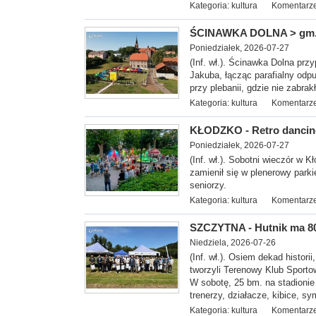
Kategoria:
kultura
Komentarze
ŚCINAWKA DOLNA > gm. R
Poniedziałek, 2026-07-27
(Inf. wł.). Ścinawka Dolna pr
Jakuba, łącząc parafialny odp
przy plebanii, gdzie nie zabrak
Kategoria:
kultura
Komentarze
KŁODZKO - Retro dancing
Poniedziałek, 2026-07-27
(Inf. wł.). Sobotni wieczór w 
zamienił się w plenerowy parkie
seniorzy.
Kategoria:
kultura
Komentarze
SZCZYTNA - Hutnik ma 80 
Niedziela, 2026-07-26
(Inf. wł.). Osiem dekad historii
tworzyli Terenowy Klub Sporto
W sobotę, 25 bm. na stadionie
trenerzy, działacze, kibice, 
Kategoria:
kultura
Komentarze