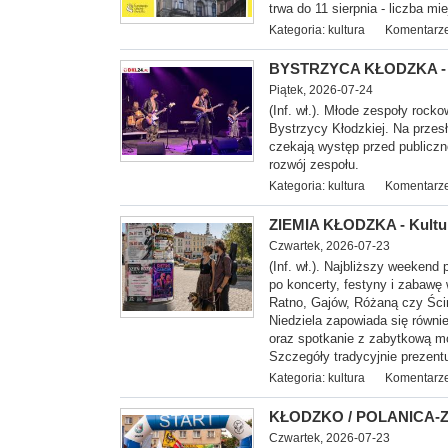
trwa do 11 sierpnia - liczba mi
Kategoria:
kultura
Komentarze
BYSTRZYCA KŁODZKA - Z
Piątek, 2026-07-24
(Inf. wł.). Młode zespoły ro
Bystrzycy Kłodzkiej. Na przesł
czekają występ przed publiczn
rozwój zespołu.
Kategoria:
kultura
Komentarze
ZIEMIA KŁODZKA - Kultur
Czwartek, 2026-07-23
(Inf. wł.). Najbliższy weekend
po koncerty, festyny i zabawę 
Ratno, Gajów, Różaną czy Ści
Niedziela zapowiada się równi
oraz spotkanie z zabytkową mo
Szczegóły tradycyjnie prezent
Kategoria:
kultura
Komentarze
KŁODZKO / POLANICA-ZDR
Czwartek, 2026-07-23