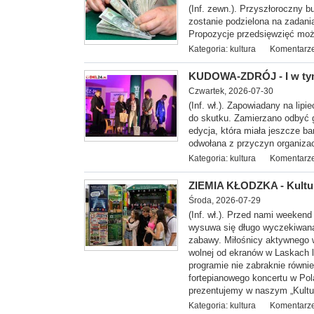
(Inf. zewn.). Przyszłoroczny b
zostanie podzielona na zadani
Propozycje przedsięwzięć możn
Kategoria:
kultura
Komentarze
KUDOWA-ZDRÓJ - I w tym
Czwartek, 2026-07-30
(Inf.
wł.). Zapowiadany na lipi
do skutku. Zamierzano odbyć go
edycja, która miała jeszcze ba
odwołana z przyczyn organizac
Kategoria:
kultura
Komentarze
ZIEMIA KŁODZKA - Kultur
Środa, 2026-07-29
(Inf. wł.). Przed nami weeken
wysuwa się długo wyczekiwana A
zabawy. Miłośnicy aktywnego 
wolnej od ekranów w Laskach 
programie nie zabraknie równi
fortepianowego koncertu w Pol
prezentujemy w naszym „Kultur
Kategoria:
kultura
Komentarze