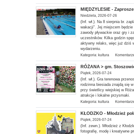
MIĘDZYLESIE - Zaproszen
Niedziela, 2026-07-26
(Inf. wł.). Na 8 sierp
nia br. za
wakacji". Jej miejscem będzie 
zawody pływackie oraz gry i 
uczestników. Kilka godzin sp
aktywny relaks, więc już dziś
wydarzeniu.
Kategoria:
kultura
Komentarze
RÓŻANA > gm. Stoszowice
Piątek, 2026-07-24
(Inf. wł.). Gra terenowa prze
rodzinna biesiada znajdą się w
przy świetlicy wiejskiej w Róż
atrakcje i lokalne przysmaki.
Kategoria:
kultura
Komentarze
KŁODZKO - Młodzież połą
Piątek, 2026-07-24
(Inf. zewn.). Młodzież z Kłod
fotografię, modę i kreatywne p