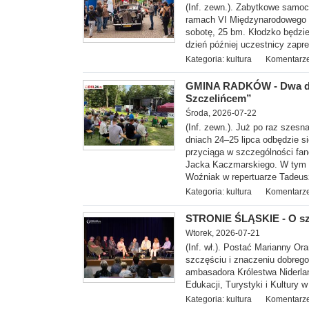
(Inf. zewn.). Zabytkowe samo
ramach VI Międzynarodowego 
sobotę, 25 bm. Kłodzko będzie 
dzień później uczestnicy zapr
Kategoria:
kultura
Komentarze
GMINA RADKÓW - Dwa dni
Szczelińcem”
Środa, 2026-07-22
(Inf. zewn.). Już po raz szes
dniach 24–25 lipca odbędzie s
przyciąga w szczególności fa
Jacka Kaczmarskiego. W tym r
Woźniak w repertuarze Tadeus
Kategoria:
kultura
Komentarze
STRONIE ŚLĄSKIE - O szt
Wtorek, 2026-07-21
(Inf. wł.). Postać Marianny Or
szczęściu i znaczeniu dobreg
ambasadora Królestwa Niderla
Edukacji, Turystyki i Kultury w
Kategoria:
kultura
Komentarze