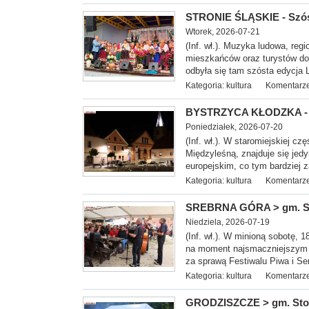
STRONIE ŚLĄSKIE - Szós
Wtorek, 2026-07-21
(Inf. wł.). Muzyka ludowa, re
mieszkańców oraz turystów do 
odbyła się tam szósta edycja 
Kategoria:
kultura
Komentarze
BYSTRZYCA KŁODZKA - To
Poniedziałek, 2026-07-20
(Inf. wł.). W staromiejskiej c
Międzyleśną, znajduje się jedy
europejskim, co tym bardziej z
Kategoria:
kultura
Komentarze
SREBRNA GÓRA > gm. Stos
Niedziela, 2026-07-19
(Inf. wł.). W minioną s
obotę, 1
na moment najsmaczniejszym p
za sprawą Festiwalu Piwa i Se
Kategoria:
kultura
Komentarze
GRODZISZCZE > gm. Stos