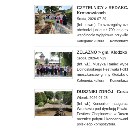
CZYTELNICY > REDAKCJA -
Krosnowicach
Środa, 2026-07-29
(Inf. zewn.). To szczególny cz
obchodzi jubileusz 700-lecia s
wspólnocie wyjątkowe przywil
Kategoria:
kultura
Komentarze
ŻELAZNO > gm. Kłodzko - 
Środa, 2026-07-29
(Inf. wł.). Muzyka i taniec wy
Dolnośląskiego Festiwalu Folk
mieszkańców gminy Kłodzko or
Kategoria:
kultura
Komentarze
DUSZNIKI-ZDRÓJ - Coraz 
Wtorek, 2026-07-28
(Inf. wł.). Koncerte
m inaugurac
Wrocławiu pod dyrekcją Pawła 
Festiwal Chopinowski w Duszni
rocznicę pobytu i koncertowan
polskiego kompozytora.