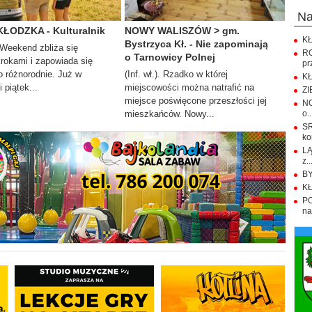
n
KŁODZKA - Kulturalnik
NOWY WALISZÓW > gm.
KŁ
Bystrzyca Kł. - Nie zapominają
. Weekend zbliża się
R
o Tarnowicy Polnej
krokami i zapowiada się
pr
 różnorodnie. Już w
(Inf. wł.). Rzadko w której
KŁ
 piątek...
miejscowości można natrafić na
ZI
miejsce poświęcone przeszłości jej
NO
mieszkańców. Nowy...
o..
S
ko
LĄ
z..
BY
KŁ
PO
na.