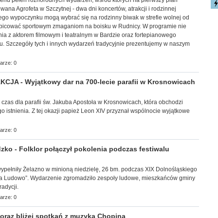
ekend pełen różnorodnych wydarzeń, wśród których na pierwszy plan
ana Agrofeta w Szczytnej - dwa dni koncertów, atrakcji i rodzinnej
ego wypoczynku mogą wybrać się na rodzinny biwak w strefie wolnej od
ibicować sportowym zmaganiom na boisku w Rudnicy. W programie nie
ia z aktorem filmowym i teatralnym w Bardzie oraz fortepianowego
u. Szczegóły tych i innych wydarzeń tradycyjnie prezentujemy w naszym
arze: 0
JA - Wyjątkowy dar na 700-lecie parafii w Krosnowicach
y czas dla parafii św. Jakuba Apostoła w Krosnowicach, która obchodzi
go istnienia. Z tej okazji papież Leon XIV przyznał wspólnocie wyjątkowe
arze: 0
ko - Folklor połączył pokolenia podczas festiwalu
ec wypełniły Żelazno w minioną niedzielę, 26 bm. podczas XIX Dolnośląskiego
 na Ludowo”. Wydarzenie zgromadziło zespoły ludowe, mieszkańców gminy
adycji.
arze: 0
raz bliżej spotkań z muzyką Chopina