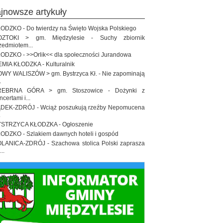
ajnowsze artykuły
ODZKO - Do twierdzy na Święto Wojska Polskiego
OZTOKI > gm. Międzylesie - Suchy zbiornik
zedmiotem...
ODZKO - >>Orlik<< dla społeczności Jurandowa
EMIA KŁODZKA - Kulturalnik
WY WALISZÓW > gm. Bystrzyca Kł. - Nie zapominają
.
REBRNA GÓRA > gm. Stoszowice - Dożynki z
ncertami i...
DEK-ZDRÓJ - Wciąż poszukują rzeźby Nepomucena
.
STRZYCA KŁODZKA - Ogłoszenie
ODZKO - Szlakiem dawnych hoteli i gospód
LANICA-ZDRÓJ - Szachowa stolica Polski zaprasza
..