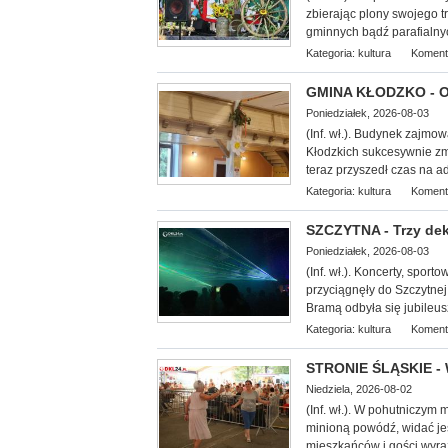
zbierając plony swojego 
gminnych bądź parafialny
Kategoria:
kultura
Koment
GMINA KŁODZKO - Oś
Poniedziałek, 2026-08-03
(Inf. wł.). Budynek zajmo
Kłodzkich su
kcesywnie zm
teraz przyszedł czas na 
Kategoria:
kultura
Koment
SZCZYTNA - Trzy dek
Poniedziałek, 2026-08-03
(Inf. wł.). Koncerty, spor
przyciągnęły do Szczytnej
Bramą odbyła się jubileus
Kategoria:
kultura
Koment
STRONIE ŚLĄSKIE - 
Niedziela, 2026-08-02
(Inf. wł.). W pohutniczym
minioną powódź, widać je
mieszkańców i gości wyra