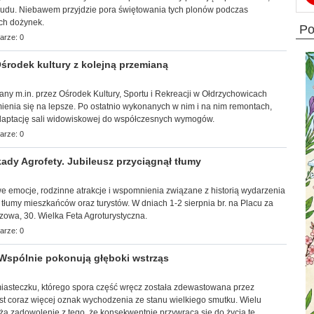
trudu. Niebawem przyjdzie pora świętowania tych plonów podczas
ch dożynek.
p
arze: 0
rodek kultury z kolejną przemianą
wany m.in. przez Ośrodek Kultury, Sportu i Rekreacji w Ołdrzychowicach
ienia się na lepsze. Po ostatnio wykonanych w nim i na nim remontach,
adaptację sali widowiskowej do współczesnych wymogów.
arze: 0
ady Agrofety. Jubileusz przyciągnął tłumy
towe emocje, rodzinne atrakcje i wspomnienia związane z historią wydarzenia
 tłumy mieszkańców oraz turystów. W dniach 1-2 sierpnia br. na Placu za
zowa, 30. Wielka Feta Agroturystyczna.
arze: 0
Wspólnie pokonują głęboki wstrząs
 miasteczku, którego spora część wręcz została zdewastowana przez
st coraz więcej oznak wychodzenia ze stanu wielkiego smutku. Wielu
ża zadowolenie z tego, że konsekwentnie przywraca się do życia te