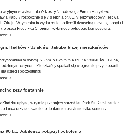
uracyjnym w wykonaniu Orkiestry Narodowego Forum Muzyki we
wła Kapuły rozpocznie się 7 sierpnia br. 81. Międzynarodowy Festiwal
-Zdroju. W tym roku to wydarzenie podkreśli dwusetną rocznicę pobytu i
rcie przez Fryderyka Chopina - wybitnego polskiego kompozytora.
arze: 0
m. Radków - Szlak św. Jakuba bliżej mieszkańców
a przypomniała w sobotę, 25 bm. o swoim miejscu na Szlaku św. Jakuba,
z rodzinnym festynem. Mieszkańcy spotkali się w ogrodzie przy plebanii,
i dla dzieci i poczęstunku.
arze: 0
cing przy fontannie
r w Kłodzku upłynął w rytmie przebojów sprzed lat. Park Strażacki zamienił
 do tańca przy podświetlonej fontannie ruszyli nie tylko seniorzy.
arze: 0
 80 lat. Jubileusz połączył pokolenia