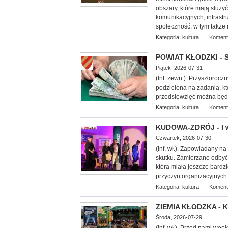
obszary, które mają służy
komunikacyjnych, infrastr
społeczność, w tym także 
Kategoria:
kultura
Koment
POWIAT KŁODZKI - S
Piątek, 2026-07-31
(Inf. zewn.). Przyszłorocz
podzielona na zadania, k
przedsięwzięć można będz
Kategoria:
kultura
Koment
KUDOWA-ZDRÓJ - I w
Czwartek, 2026-07-30
(Inf.
wł.). Zapowiadany na 
skutku. Zamierzano odbyć 
która miała jeszcze bardz
przyczyn organizacyjnych.
Kategoria:
kultura
Koment
ZIEMIA KŁODZKA - Ku
Środa, 2026-07-29