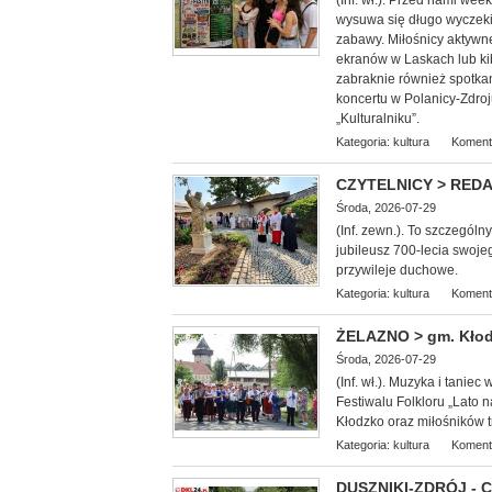
(Inf. wł.). Przed nami we
wysuwa się długo wyczekiw
zabawy. Miłośnicy aktywn
ekranów w Laskach lub k
zabraknie również spotkan
koncertu w Polanicy-Zdroj
„Kulturalniku”.
Kategoria:
kultura
Koment
CZYTELNICY > REDAKC
Środa, 2026-07-29
(Inf. zewn.). To szczególn
jubileusz 700-lecia swoje
przywileje duchowe.
Kategoria:
kultura
Koment
ŻELAZNO > gm. Kłodz
Środa, 2026-07-29
(Inf. wł.). Muzyka i tani
Festiwalu Folkloru „Lato
Kłodzko oraz miłośników tr
Kategoria:
kultura
Koment
DUSZNIKI-ZDRÓJ - Co