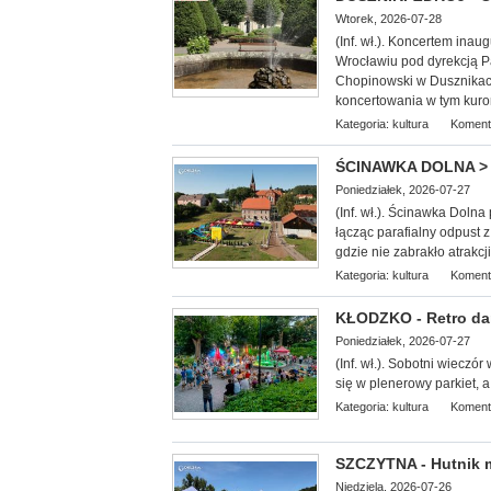
Wtorek, 2026-07-28
(Inf. wł.). Koncerte
m inaug
Wrocławiu pod dyrekcją Pa
Chopinowski w Dusznikach
koncertowania w tym kuro
Kategoria:
kultura
Koment
ŚCINAWKA DOLNA > g
Poniedziałek, 2026-07-27
(Inf. wł.). Ścinawka Doln
łącząc parafialny odpust 
gdzie nie zabrakło atrakcj
Kategoria:
kultura
Koment
KŁODZKO - Retro dan
Poniedziałek, 2026-07-27
(Inf. wł.). Sobotni wieczó
się w plenerowy parkiet, a
Kategoria:
kultura
Koment
SZCZYTNA - Hutnik ma
Niedziela, 2026-07-26