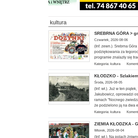
kultura
SREBRNA GÓRA > gm. 
Czwartek, 2026-08-06
(Inf. zewn.). Srebrna Gór
podziękowania za tegoroc
programie znalazły się tr
Kategoria:
kultura
Koment
KŁODZKO - Szlakiem
Środa, 2026-08-05
(Inf. wł.
). Już w ten piąte
Jakubowicz, oprowadzi oso
ramach "Nocnego zwiedzan
że podzielono ją na dwa et
Kategoria:
kultura
Koment
ZIEMIA KŁODZKA - G
Wtorek, 2026-08-04
(Inf. wł.). Na
polach żniwny