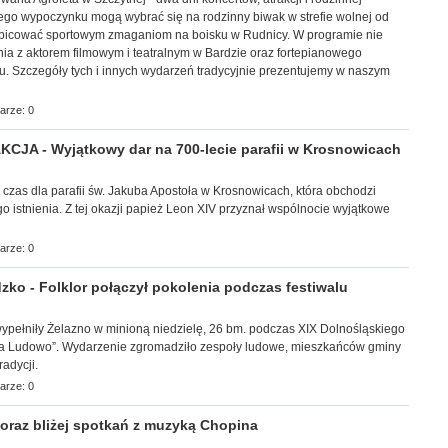
ego wypoczynku mogą wybrać się na rodzinny biwak w strefie wolnej od
ibicować sportowym zmaganiom na boisku w Rudnicy. W programie nie
ia z aktorem filmowym i teatralnym w Bardzie oraz fortepianowego
u. Szczegóły tych i innych wydarzeń tradycyjnie prezentujemy w naszym
arze: 0
JA - Wyjątkowy dar na 700-lecie parafii w Krosnowicach
y czas dla parafii św. Jakuba Apostoła w Krosnowicach, która obchodzi
go istnienia. Z tej okazji papież Leon XIV przyznał wspólnocie wyjątkowe
arze: 0
ko - Folklor połączył pokolenia podczas festiwalu
ec wypełniły Żelazno w minioną niedzielę, 26 bm. podczas XIX Dolnośląskiego
 na Ludowo”. Wydarzenie zgromadziło zespoły ludowe, mieszkańców gminy
adycji.
arze: 0
raz bliżej spotkań z muzyką Chopina