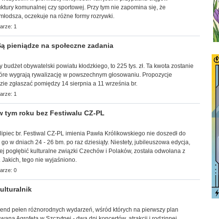
uktury komunalnej czy sportowej. Przy tym nie zapomina się, że
młodsza, oczekuje na różne formy rozrywki.
arze: 1
ą pieniądze na społeczne zadania
ny budżet obywatelski powiatu kłodzkiego, to 225 tys. zł. Ta kwota zostanie
tóre wygrają rywalizację w powszechnym głosowaniu. Propozycje
ie zgłaszać pomiędzy 14 sierpnia a 11 września br.
arze: 1
 tym roku bez Festiwalu CZ-PL
lipiec br. Festiwal CZ-PL imienia Pawła Królikowskiego nie doszedł do
go w dniach 24 - 26 bm. po raz dziesiąty. Niestety, jubileuszowa edycja,
iej pogłębić kulturalne związki Czechów i Polaków, została odwołana z
 Jakich, tego nie wyjaśniono.
arze: 0
lturalnik
ekend pełen różnorodnych wydarzeń, wśród których na pierwszy plan
ana Agrofeta w Szczytnej - dwa dni koncertów, atrakcji i rodzinnej