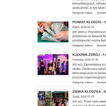
komunikacyjnych, infrastr
społeczność, w tym także 
Kategoria:
kultura
Koment
POWIAT KŁODZKI - S
Piątek, 2026-07-31
(Inf. zewn.). Przyszłorocz
podzielona na zadania, k
przedsięwzięć można będz
Kategoria:
kultura
Koment
KUDOWA-ZDRÓJ - I w
Czwartek, 2026-07-30
(Inf.
wł.). Zapowiadany na 
skutku. Zamierzano odbyć 
która miała jeszcze bardz
przyczyn organizacyjnych.
Kategoria:
kultura
Koment
ZIEMIA KŁODZKA - Ku
Środa, 2026-07-29
(Inf. wł.). Przed nami we
wysuwa się długo wyczekiw