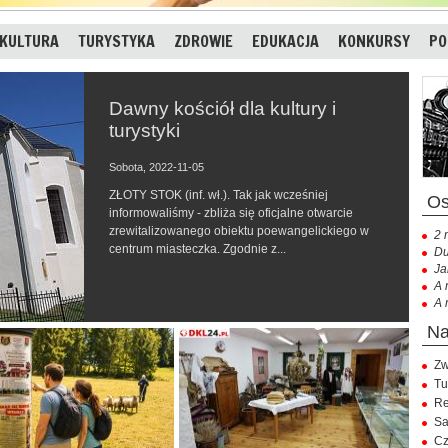
KULTURA
TURYSTYKA
ZDROWIE
EDUKACJA
KONKURSY
PO
Dawny kościół dla kultury i
turystyki
Sobota, 2022-11-05
ZŁOTY STOK (inf. wł.). Tak jak wcześniej
informowaliśmy - zbliża się oficjalne otwarcie
zrewitalizowanego obiektu poewangelickiego w
2 
centrum miasteczka. Zgodnie z...
Du
Ja
A 
A 
Zw
Tu
Re
Sa
Cz