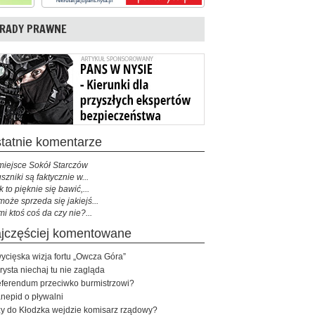
RADY PRAWNE
ostatnie komentarze
miejsce Sokół Starczów
szniki są faktycznie w...
k to pięknie się bawić,...
może sprzeda się jakiejś...
mi ktoś coś da czy nie?...
najczęściej komentowane
ycięska wizja fortu „Owcza Góra”
rysta niechaj tu nie zagląda
ferendum przeciwko burmistrzowi?
nepid o pływalni
y do Kłodzka wejdzie komisarz rządowy?