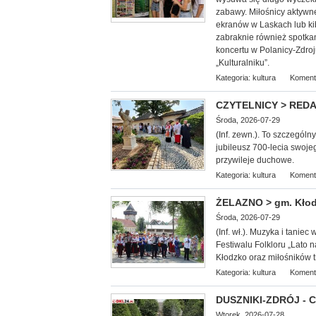
zabawy. Miłośnicy aktywn
ekranów w Laskach lub k
zabraknie również spotkan
koncertu w Polanicy-Zdroj
„Kulturalniku”.
Kategoria:
kultura
Koment
CZYTELNICY > REDAKC
Środa, 2026-07-29
(Inf. zewn.). To szczególn
jubileusz 700-lecia swoje
przywileje duchowe.
Kategoria:
kultura
Koment
ŻELAZNO > gm. Kłodz
Środa, 2026-07-29
(Inf. wł.). Muzyka i tani
Festiwalu Folkloru „Lato
Kłodzko oraz miłośników tr
Kategoria:
kultura
Koment
DUSZNIKI-ZDRÓJ - Co
Wtorek, 2026-07-28