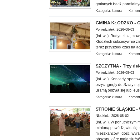
gminnych bądź parafialny
Kategoria:
kultura
Koment
GMINA KŁODZKO - Oś
Poniedziałek, 2026-08-03
(Inf. wł.). Budynek zajmo
Kłodzkich su
kcesywnie zm
teraz przyszedł czas na 
Kategoria:
kultura
Koment
SZCZYTNA - Trzy dek
Poniedziałek, 2026-08-03
(Inf. wł.). Koncerty, spor
przyciągnęły do Szczytnej
Bramą odbyła się jubileus
Kategoria:
kultura
Koment
STRONIE ŚLĄSKIE - 
Niedziela, 2026-08-02
(Inf. wł.). W pohutniczym
minioną powódź, widać je
mieszkańców i gości wyra
obszary, które mają służy