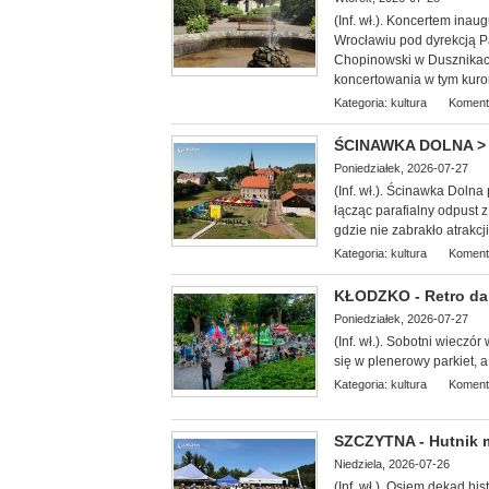
(Inf. wł.). Koncerte
m inaug
Wrocławiu pod dyrekcją Pa
Chopinowski w Dusznikach
koncertowania w tym kuro
Kategoria:
kultura
Koment
ŚCINAWKA DOLNA > g
Poniedziałek, 2026-07-27
(Inf. wł.). Ścinawka Doln
łącząc parafialny odpust 
gdzie nie zabrakło atrakcj
Kategoria:
kultura
Koment
KŁODZKO - Retro dan
Poniedziałek, 2026-07-27
(Inf. wł.). Sobotni wieczó
się w plenerowy parkiet, a
Kategoria:
kultura
Koment
SZCZYTNA - Hutnik ma
Niedziela, 2026-07-26
(Inf. wł.). Osiem dekad his