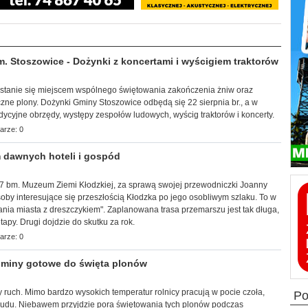
Stoszowice - Dożynki z koncertami i wyścigiem traktorów
a stanie się miejscem wspólnego świętowania zakończenia żniw oraz
zne plony. Dożynki Gminy Stoszowice odbędą się 22 sierpnia br., a w
adycyjne obrzędy, występy zespołów ludowych, wyścig traktorów i koncerty.
arze: 0
 dawnych hoteli i gospód
k, 7 bm. Muzeum Ziemi Kłodzkiej, za sprawą swojej przewodniczki Joanny
by interesujące się przeszłością Kłodzka po jego osobliwym szlaku. To w
ia miasta z dreszczykiem". Zaplanowana trasa przemarszu jest tak długa,
apy. Drugi dojdzie do skutku za rok.
arze: 0
miny gotowe do święta plonów
 ruch. Mimo bardzo wysokich temperatur rolnicy pracują w pocie czoła,
p
trudu. Niebawem przyjdzie pora świętowania tych plonów podczas