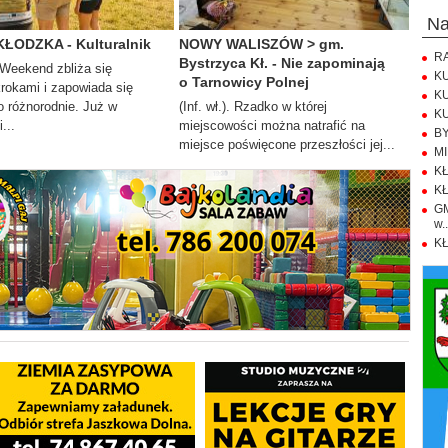
n
KŁODZKA - Kulturalnik
NOWY WALISZÓW > gm.
RA
Bystrzyca Kł. - Nie zapominają
. Weekend zbliża się
KU
o Tarnowicy Polnej
krokami i zapowiada się
KU
 różnorodnie. Już w
(Inf. wł.). Rzadko w której
KU
...
miejscowości można natrafić na
BY
miejsce poświęcone przeszłości jej...
MI
KŁ
KŁ
GM
w..
KŁ