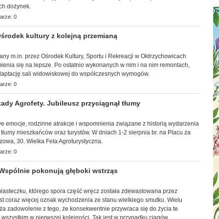
ch dożynek.
arze: 0
rodek kultury z kolejną przemianą
wany m.in. przez Ośrodek Kultury, Sportu i Rekreacji w Ołdrzychowicach
ienia się na lepsze. Po ostatnio wykonanych w nim i na nim remontach,
adaptację sali widowiskowej do współczesnych wymogów.
arze: 0
ady Agrofety. Jubileusz przyciągnął tłumy
towe emocje, rodzinne atrakcje i wspomnienia związane z historią wydarzenia
 tłumy mieszkańców oraz turystów. W dniach 1-2 sierpnia br. na Placu za
zowa, 30. Wielka Feta Agroturystyczna.
arze: 0
Wspólnie pokonują głęboki wstrząs
 miasteczku, którego spora część wręcz została zdewastowana przez
st coraz więcej oznak wychodzenia ze stanu wielkiego smutku. Wielu
ża zadowolenie z tego, że konsekwentnie przywraca się do życia te
ć wszystkim w pierwszej kolejności. Tak jest w przypadku ciągów