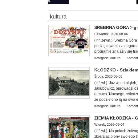
kultura
SREBRNA GÓRA > gm. 
Czwartek, 2026-08-06
(Inf. zewn.). Srebrna Gór
podziękowania za tegoroc
programie znalazły się tr
Kategoria:
kultura
Koment
KŁODZKO - Szlakiem
Środa, 2026-08-05
(Inf. wł.
). Już w ten piąte
Jakubowicz, oprowadzi oso
ramach "Nocnego zwiedzan
że podzielono ją na dwa et
Kategoria:
kultura
Koment
ZIEMIA KŁODZKA - G
Wtorek, 2026-08-04
(Inf. wł.). Na
polach żniwny
zbierając plony swojego 