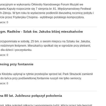
uracyjnym w wykonaniu Orkiestry Narodowego Forum Muzyki we
wła Kapuły rozpocznie się 7 sierpnia br. 81. Międzynarodowy Festiwal
-Zdroju. W tym roku to wydarzenie podkreśli dwusetną rocznicę pobytu i
rcie przez Fryderyka Chopina - wybitnego polskiego kompozytora.
arze: 0
m. Radków - Szlak św. Jakuba bliżej mieszkańców
a przypomniała w sobotę, 25 bm. o swoim miejscu na Szlaku św. Jakuba,
z rodzinnym festynem. Mieszkańcy spotkali się w ogrodzie przy plebanii,
i dla dzieci i poczęstunku.
arze: 0
cing przy fontannie
r w Kłodzku upłynął w rytmie przebojów sprzed lat. Park Strażacki zamienił
 do tańca przy podświetlonej fontannie ruszyli nie tylko seniorzy.
arze: 0
 80 lat. Jubileusz połączył pokolenia
torii, kilka pokoleń piłkarzy i wspomnienia ludzi, którzy przez lata tworzyli