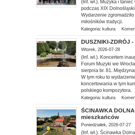
(Inf. wł.). Muzyka i tani
podczas XIX Dolnośląski
Wydarzenie zgromadziło
miłośników tradycji.
Kategoria:
kultura
Koment
DUSZNIKI-ZDRÓJ - 
Wtorek, 2026-07-28
(Inf. wł.). Koncerte
m inau
Forum Muzyki we Wrocław
sierpnia br. 81. Między
W tym roku to wydarzenie
koncertowania w tym kur
polskiego kompozytora.
Kategoria:
kultura
Koment
ŚCINAWKA DOLNA > 
mieszkańców
Poniedziałek, 2026-07-27
(Inf. wł.). Ścinawka Dol