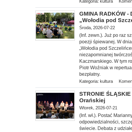
Kategoria:
kultura
Koment
GMINA RADKÓW - Dw
„Wołodia pod Szcz
Środa, 2026-07-22
(Inf. zewn.). Już po raz
poezji śpiewanej. W dnia
„Wołodia pod Szczelińce
niezapomnianej twórczoś
Kaczmarskiego. W tym ro
Piotr Woźniak w repertu
bezpłatny.
Kategoria:
kultura
Koment
STRONIE ŚLĄSKIE -
Orańskiej
Wtorek, 2026-07-21
(Inf. wł.). Postać Marian
odpowiedzialności, szcz
świecie. Debata z udzia