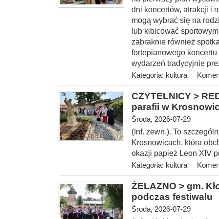
dni koncertów, atrakcji 
mogą wybrać się na rodz
lub kibicować sportowym
zabraknie również spotka
fortepianowego koncertu 
wydarzeń tradycyjnie pre
Kategoria:
kultura
Koment
CZYTELNICY > REDA
parafii w Krosnowi
Środa, 2026-07-29
(Inf. zewn.). To szczegól
Krosnowicach, która obcho
okazji papież Leon XIV 
Kategoria:
kultura
Koment
ŻELAZNO > gm. Kłod
podczas festiwalu
Środa, 2026-07-29