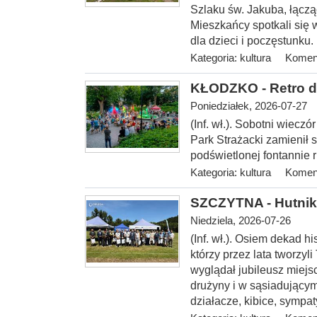
Szlaku św. Jakuba, łączą
Mieszkańcy spotkali się w
dla dzieci i poczęstunku.
Kategoria:
kultura
Koment
KŁODZKO - Retro d
Poniedziałek, 2026-07-27
(Inf. wł.). Sobotni wiecz
Park Strażacki zamienił s
podświetlonej fontannie ru
Kategoria:
kultura
Koment
SZCZYTNA - Hutnik 
Niedziela, 2026-07-26
(Inf. wł.). Osiem dekad hi
którzy przez lata tworzyl
wyglądał jubileusz miejs
drużyny i w sąsiadującym
działacze, kibice, sympa