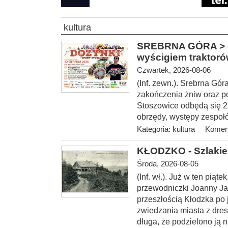
kultura
SREBRNA GÓRA > gm
wyścigiem traktor
Czwartek, 2026-08-06
(Inf. zewn.). Srebrna Gó
zakończenia żniw oraz p
Stoszowice odbędą się 22 
obrzędy, występy zespołó
Kategoria:
kultura
Koment
KŁODZKO - Szlakie
Środa, 2026-08-05
(Inf. wł.
). Już w ten piąt
przewodniczki Joanny Ja
przeszłością Kłodzka po
zwiedzania miasta z dres
długa, że podzielono ją n