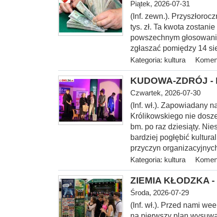
Piątek, 2026-07-31
(Inf. zewn.). Przyszłoroc
tys. zł. Ta kwota zostani
powszechnym głosowaniu
zgłaszać pomiędzy 14 sie
Kategoria:
kultura
Koment
KUDOWA-ZDRÓJ - I 
Czwartek, 2026-07-30
(Inf.
wł.). Zapowiadany na
Królikowskiego nie dosze
bm. po raz dziesiąty. Nie
bardziej pogłębić kultur
przyczyn organizacyjnych
Kategoria:
kultura
Koment
ZIEMIA KŁODZKA - 
Środa, 2026-07-29
(Inf. wł.). Przed nami w
na pierwszy plan wysuwa