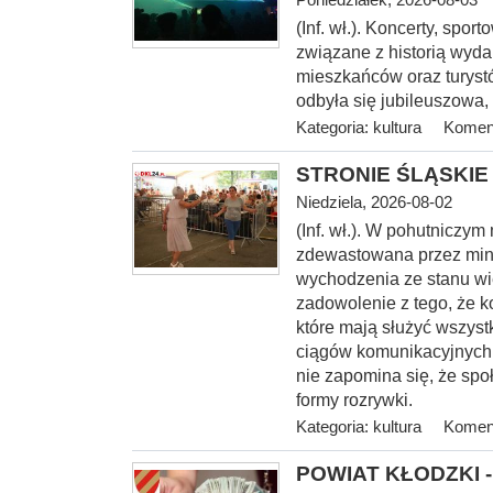
(Inf. wł.). Koncerty, spo
związane z historią wyda
mieszkańców oraz turystó
odbyła się jubileuszowa,
Kategoria:
kultura
Koment
STRONIE ŚLĄSKIE -
Niedziela, 2026-08-02
(Inf. wł.). W pohutniczym
zdewastowana przez mini
wychodzenia ze stanu wi
zadowolenie z tego, że k
które mają służyć wszyst
ciągów komunikacyjnych, 
nie zapomina się, że spo
formy rozrywki.
Kategoria:
kultura
Koment
POWIAT KŁODZKI - 