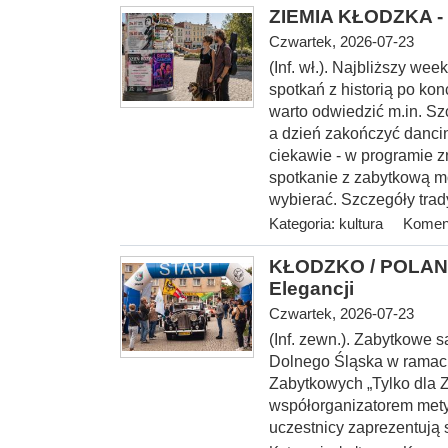
ZIEMIA KŁODZKA - 
Czwartek, 2026-07-23
(Inf. wł.). Najbliższy w
spotkań z historią po kon
warto odwiedzić m.in. S
a dzień zakończyć danci
ciekawie - w programie z
spotkanie z zabytkową m
wybierać. Szczegóły trad
Kategoria:
kultura
Koment
KŁODZKO / POLANI
Elegancji
Czwartek, 2026-07-23
(Inf. zewn.). Zabytkowe
Dolnego Śląska w rama
Zabytkowych „Tylko dla 
współorganizatorem mety I
uczestnicy zaprezentują 