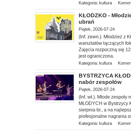
Kategoria:
kultura
Koment
KŁODZKO - Młodzież
ubrań
Piątek, 2026-07-24
(Inf. zewn.). Młodzież z 
warsztatów łączących fot
Zajęcia rozpoczną się 12 
jest ograniczona.
Kategoria:
kultura
Koment
BYSTRZYCA KŁODZ
nabór zespołów
Piątek, 2026-07-24
(Inf. wł.). Młode zespoł
MŁODYCH w Bystrzycy Kło
sierpnia br., a na najlep
profesjonalne nagrania o
Kategoria:
kultura
Koment