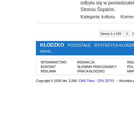
odbyła się w poniedziałek
Stroniu Śląskim.
Kategoria:
kultura
Koment
Strona 1 z 135
1
2
KŁODZKO
POZOSTAŁE
BYSTRZYCA KŁODZ
więcej…
WYDAWNICTWO
REDAKCJA
REG
KONTAKT
SŁOWNIK PRACODAWCY
POL
REKLAMA
PRACA KŁODZKO
MAP
Copyright © 2026 Ver. 3.206·
CMS Thea
·
CPU ZETO
· - Wszelkie