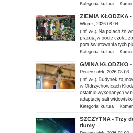
Kategoria:
kultura
Koment
ZIEMIA KŁODZKA - 
Wtorek, 2026-08-04
(Inf. wł.). Na
polach żniwn
pracują w pocie czoła, z
pora świętowania tych p
Kategoria:
kultura
Koment
GMINA KŁODZKO - O
Poniedziałek, 2026-08-03
(Inf. wł.). Budynek zajmo
w Ołdrzychowicach Kłodz
ostatnio wykonanych w ni
adaptację sali widowis
Kategoria:
kultura
Koment
SZCZYTNA - Trzy de
tłumy
Poniedziałek, 2026-08-03