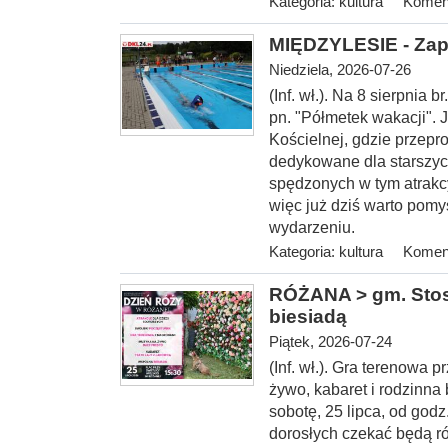
Kategoria:
kultura
Koment
MIĘDZYLESIE - Zap
Niedziela, 2026-07-26
(Inf. wł.). Na 8 sierp
nia b
pn. "Półmetek wakacji". 
Kościelnej, gdzie przepr
dedykowane dla starszyc
spędzonych w tym atrakc
więc już dziś warto pomy
wydarzeniu.
Kategoria:
kultura
Koment
RÓŻANA > gm. Stosz
biesiadą
Piątek, 2026-07-24
(Inf. wł.). Gra terenowa
żywo, kabaret i rodzinna
sobotę, 25 lipca, od
godz.
dorosłych czekać będą ró