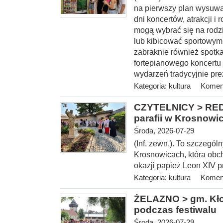
na pierwszy plan wysuwa
dni koncertów, atrakcji 
mogą wybrać się na rodz
lub kibicować sportowym
zabraknie również spotka
fortepianowego koncertu 
wydarzeń tradycyjnie pre
Kategoria:
kultura
Koment
CZYTELNICY > REDA
parafii w Krosnowi
Środa, 2026-07-29
(Inf. zewn.). To szczegól
Krosnowicach, która obcho
okazji papież Leon XIV 
Kategoria:
kultura
Koment
ŻELAZNO > gm. Kłod
podczas festiwalu
Środa, 2026-07-29