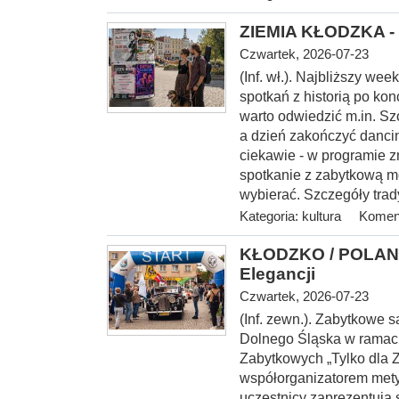
ZIEMIA KŁODZKA - 
Czwartek, 2026-07-23
(Inf. wł.). Najbliższy w
spotkań z historią po kon
warto odwiedzić m.in. S
a dzień zakończyć danci
ciekawie - w programie z
spotkanie z zabytkową m
wybierać. Szczegóły trad
Kategoria:
kultura
Koment
KŁODZKO / POLANI
Elegancji
Czwartek, 2026-07-23
(Inf. zewn.). Zabytkowe
Dolnego Śląska w rama
Zabytkowych „Tylko dla 
współorganizatorem mety I
uczestnicy zaprezentują 