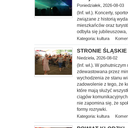
Poniedziałek, 2026-08-03
(Inf. wł.). Koncerty, spo
związane z historią wyda
mieszkańców oraz turystó
odbyła się jubileuszowa,
Kategoria:
kultura
Koment
STRONIE ŚLĄSKIE -
Niedziela, 2026-08-02
(Inf. wł.). W pohutniczym
zdewastowana przez mini
wychodzenia ze stanu wi
zadowolenie z tego, że k
które mają służyć wszyst
ciągów komunikacyjnych, 
nie zapomina się, że spo
formy rozrywki.
Kategoria:
kultura
Koment