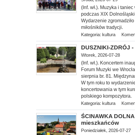
(Inf. wł.). Muzyka i tani
podczas XIX Dolnośląski
Wydarzenie zgromadziło
miłośników tradycji.
Kategoria:
kultura
Koment
DUSZNIKI-ZDRÓJ - 
Wtorek, 2026-07-28
(Inf. wł.). Koncerte
m inau
Forum Muzyki we Wrocław
sierpnia br. 81. Między
W tym roku to wydarzenie
koncertowania w tym kur
polskiego kompozytora.
Kategoria:
kultura
Koment
ŚCINAWKA DOLNA > 
mieszkańców
Poniedziałek, 2026-07-27