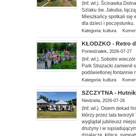
(Inf. wł.). Ścinawka Dol
Szlaku św. Jakuba, łączą
Mieszkańcy spotkali się w
dla dzieci i poczęstunku.
Kategoria:
kultura
Koment
KŁODZKO - Retro d
Poniedziałek, 2026-07-27
(Inf. wł.). Sobotni wiecz
Park Strażacki zamienił s
podświetlonej fontannie ru
Kategoria:
kultura
Koment
SZCZYTNA - Hutnik 
Niedziela, 2026-07-26
(Inf. wł.). Osiem dekad hi
którzy przez lata tworzyl
wyglądał jubileusz miejs
drużyny i w sąsiadującym
działacze, kibice, sympa