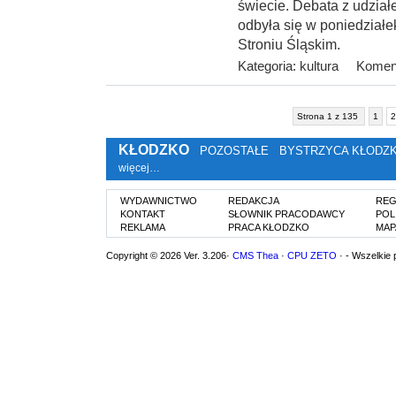
świecie. Debata z udzia
odbyła się w poniedziałek
Stroniu Śląskim.
Kategoria:
kultura
Koment
Strona 1 z 135
1
2
KŁODZKO
POZOSTAŁE
BYSTRZYCA KŁODZ
więcej…
WYDAWNICTWO
REDAKCJA
REG
KONTAKT
SŁOWNIK PRACODAWCY
POL
REKLAMA
PRACA KŁODZKO
MAP
Copyright © 2026 Ver. 3.206·
CMS Thea
·
CPU ZETO
· - Wszelkie