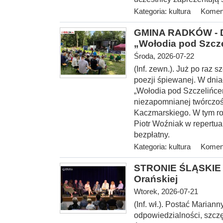
Kategoria:
kultura
Koment
GMINA RADKÓW - Dw
„Wołodia pod Szcz
Środa, 2026-07-22
(Inf. zewn.). Już po raz
poezji śpiewanej. W dnia
„Wołodia pod Szczelińce
niezapomnianej twórczoś
Kaczmarskiego. W tym ro
Piotr Woźniak w repertu
bezpłatny.
Kategoria:
kultura
Koment
STRONIE ŚLĄSKIE -
Orańskiej
Wtorek, 2026-07-21
(Inf. wł.). Postać Marian
odpowiedzialności, szcz