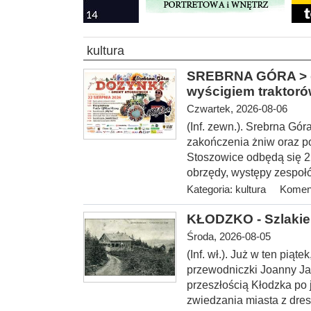
kultura
SREBRNA GÓRA > gm
wyścigiem traktor
Czwartek, 2026-08-06
(Inf. zewn.). Srebrna Gó
zakończenia żniw oraz p
Stoszowice odbędą się 22 
obrzędy, występy zespołó
Kategoria:
kultura
Koment
KŁODZKO - Szlakie
Środa, 2026-08-05
(Inf. wł.
). Już w ten piąt
przewodniczki Joanny Ja
przeszłością Kłodzka po
zwiedzania miasta z dres