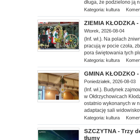
długa, że podzielono ją n
Kategoria:
kultura
Koment
ZIEMIA KŁODZKA - 
Wtorek, 2026-08-04
(Inf. wł.). Na
polach żniwn
pracują w pocie czoła, z
pora świętowania tych p
Kategoria:
kultura
Koment
GMINA KŁODZKO - O
Poniedziałek, 2026-08-03
(Inf. wł.). Budynek zajmo
w Ołdrzychowicach Kłodz
ostatnio wykonanych w ni
adaptację sali widowis
Kategoria:
kultura
Koment
SZCZYTNA - Trzy de
tłumy