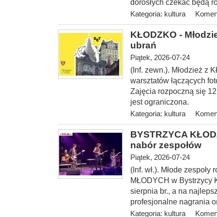
dorosłych czekać będą ró
Kategoria:
kultura
Koment
KŁODZKO - Młodzież
ubrań
Piątek, 2026-07-24
(Inf. zewn.). Młodzież z 
warsztatów łączących fot
Zajęcia rozpoczną się 12 
jest ograniczona.
Kategoria:
kultura
Koment
BYSTRZYCA KŁODZ
nabór zespołów
Piątek, 2026-07-24
(Inf. wł.). Młode zespoł
MŁODYCH w Bystrzycy Kło
sierpnia br., a na najlep
profesjonalne nagrania o
Kategoria:
kultura
Koment