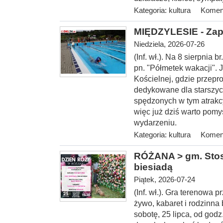
Kategoria:
kultura
Koment
MIĘDZYLESIE - Zap
Niedziela, 2026-07-26
(Inf. wł.). Na 8 sierp
nia b
pn. "Półmetek wakacji". 
Kościelnej, gdzie przepr
dedykowane dla starszyc
spędzonych w tym atrakc
więc już dziś warto pomy
wydarzeniu.
Kategoria:
kultura
Koment
RÓŻANA > gm. Stosz
biesiadą
Piątek, 2026-07-24
(Inf. wł.). Gra terenowa
żywo, kabaret i rodzinna
sobotę, 25 lipca, od
godz.