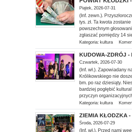
POWIAT KŁODZKI - 
Piątek, 2026-07-31
(Inf. zewn.). Przyszłoroc
tys. zł. Ta kwota zostani
powszechnym głosowaniu
zgłaszać pomiędzy 14 sie
Kategoria:
kultura
Koment
KUDOWA-ZDRÓJ - I 
Czwartek, 2026-07-30
(Inf.
wł.). Zapowiadany na
Królikowskiego nie dosze
bm. po raz dziesiąty. Nie
bardziej pogłębić kultur
przyczyn organizacyjnych
Kategoria:
kultura
Koment
ZIEMIA KŁODZKA - 
Środa, 2026-07-29
(Inf. wł.). Przed nami w