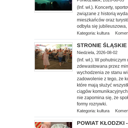
(Inf. wł.). Koncerty, spo
związane z historią wyda
mieszkańców oraz turystó
odbyła się jubileuszowa,
Kategoria:
kultura
Koment
STRONIE ŚLĄSKIE -
Niedziela, 2026-08-02
(Inf. wł.). W pohutniczym
zdewastowana przez mini
wychodzenia ze stanu wi
zadowolenie z tego, że k
które mają służyć wszyst
ciągów komunikacyjnych, 
nie zapomina się, że spo
formy rozrywki.
Kategoria:
kultura
Koment
POWIAT KŁODZKI - 