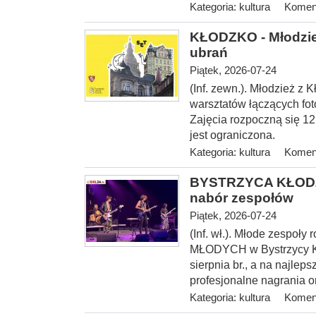
Kategoria:
kultura
Koment
KŁODZKO - Młodzież
ubrań
Piątek, 2026-07-24
(Inf. zewn.). Młodzież z 
warsztatów łączących fot
Zajęcia rozpoczną się 12 
jest ograniczona.
Kategoria:
kultura
Koment
BYSTRZYCA KŁODZ
nabór zespołów
Piątek, 2026-07-24
(Inf. wł.). Młode zespoł
MŁODYCH w Bystrzycy Kło
sierpnia br., a na najlep
profesjonalne nagrania o
Kategoria:
kultura
Koment