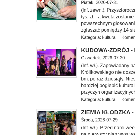
Piątek, 2026-07-31
(Inf. zewn.). Przyszłoroc
tys. zł. Ta kwota zostani
powszechnym głosowaniu
zgłaszać pomiędzy 14 sie
Kategoria:
kultura
Koment
KUDOWA-ZDRÓJ - I 
Czwartek, 2026-07-30
(Inf.
wł.). Zapowiadany na
Królikowskiego nie dosze
bm. po raz dziesiąty. Nie
bardziej pogłębić kultur
przyczyn organizacyjnych
Kategoria:
kultura
Koment
ZIEMIA KŁODZKA - 
Środa, 2026-07-29
(Inf. wł.). Przed nami w
na pierwszy plan wysuwa