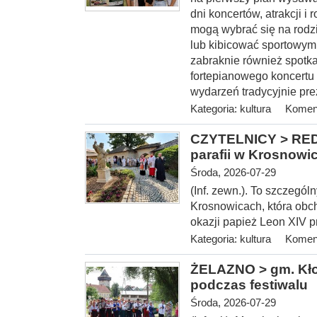
dni koncertów, atrakcji 
mogą wybrać się na rodz
lub kibicować sportowym
zabraknie również spotka
fortepianowego koncertu 
wydarzeń tradycyjnie pre
Kategoria:
kultura
Koment
CZYTELNICY > REDA
parafii w Krosnowi
Środa, 2026-07-29
(Inf. zewn.). To szczegól
Krosnowicach, która obcho
okazji papież Leon XIV 
Kategoria:
kultura
Koment
ŻELAZNO > gm. Kłod
podczas festiwalu
Środa, 2026-07-29