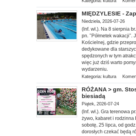
Kategoria:
kultura
Koment
MIĘDZYLESIE - Zap
Niedziela, 2026-07-26
(Inf. wł.). Na 8 sierp
nia b
pn. "Półmetek wakacji". 
Kościelnej, gdzie przepr
dedykowane dla starszyc
spędzonych w tym atrakc
więc już dziś warto pomy
wydarzeniu.
Kategoria:
kultura
Koment
RÓŻANA > gm. Stosz
biesiadą
Piątek, 2026-07-24
(Inf. wł.). Gra terenowa
żywo, kabaret i rodzinna
sobotę, 25 lipca, od
godz.
dorosłych czekać będą ró