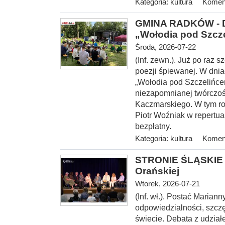
Kategoria:
kultura
Koment
GMINA RADKÓW - Dw
„Wołodia pod Szcz
Środa, 2026-07-22
(Inf. zewn.). Już po raz
poezji śpiewanej. W dnia
„Wołodia pod Szczelińce
niezapomnianej twórczoś
Kaczmarskiego. W tym ro
Piotr Woźniak w repertu
bezpłatny.
Kategoria:
kultura
Koment
STRONIE ŚLĄSKIE -
Orańskiej
Wtorek, 2026-07-21
(Inf. wł.). Postać Marian
odpowiedzialności, szcz
świecie. Debata z udzia