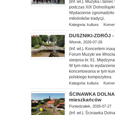
(Inf. wł.). Muzyka i tani
podczas XIX Dolnośląski
Wydarzenie zgromadziło
miłośników tradycji.
Kategoria:
kultura
Koment
DUSZNIKI-ZDRÓJ - 
Wtorek, 2026-07-28
(Inf. wł.). Koncerte
m inau
Forum Muzyki we Wrocław
sierpnia br. 81. Między
W tym roku to wydarzenie
koncertowania w tym kur
polskiego kompozytora.
Kategoria:
kultura
Koment
ŚCINAWKA DOLNA > 
mieszkańców
Poniedziałek, 2026-07-27
(Inf. wł.). Ścinawka Dol