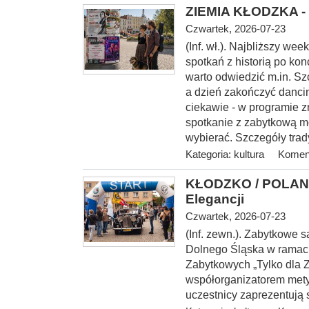
ZIEMIA KŁODZKA - 
Czwartek, 2026-07-23
(Inf. wł.). Najbliższy w
spotkań z historią po kon
warto odwiedzić m.in. S
a dzień zakończyć danci
ciekawie - w programie z
spotkanie z zabytkową m
wybierać. Szczegóły trad
Kategoria:
kultura
Koment
KŁODZKO / POLANI
Elegancji
Czwartek, 2026-07-23
(Inf. zewn.). Zabytkowe
Dolnego Śląska w rama
Zabytkowych „Tylko dla 
współorganizatorem mety I
uczestnicy zaprezentują 