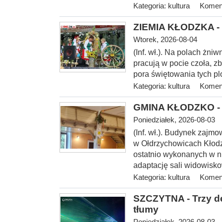
Kategoria:
kultura
Koment
ZIEMIA KŁODZKA - 
Wtorek, 2026-08-04
(Inf. wł.). Na
polach żniwn
pracują w pocie czoła, z
pora świętowania tych p
Kategoria:
kultura
Koment
GMINA KŁODZKO - O
Poniedziałek, 2026-08-03
(Inf. wł.). Budynek zajmo
w Ołdrzychowicach Kłodz
ostatnio wykonanych w ni
adaptację sali widowis
Kategoria:
kultura
Koment
SZCZYTNA - Trzy de
tłumy
Poniedziałek, 2026-08-03