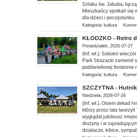
Szlaku św. Jakuba, łączą
Mieszkańcy spotkali się w
dla dzieci i poczęstunku.
Kategoria:
kultura
Koment
KŁODZKO - Retro d
Poniedziałek, 2026-07-27
(Inf. wł.). Sobotni wiecz
Park Strażacki zamienił s
podświetlonej fontannie ru
Kategoria:
kultura
Koment
SZCZYTNA - Hutnik 
Niedziela, 2026-07-26
(Inf. wł.). Osiem dekad hi
którzy przez lata tworzyl
wyglądał jubileusz miejs
drużyny i w sąsiadującym
działacze, kibice, sympa