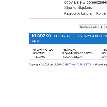
odbyła się w poniedziałek
Stroniu Śląskim.
Kategoria:
kultura
Koment
Strona 1 z 135
1
2
KŁODZKO
POZOSTAŁE
BYSTRZYCA KŁODZ
więcej…
WYDAWNICTWO
REDAKCJA
REG
KONTAKT
SŁOWNIK PRACODAWCY
POL
REKLAMA
PRACA KŁODZKO
MAP
Copyright © 2026 Ver. 3.206·
CMS Thea
·
CPU ZETO
· - Wszelkie