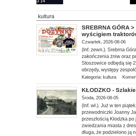
kultura
SREBRNA GÓRA > gm
wyścigiem traktor
Czwartek, 2026-08-06
(Inf. zewn.). Srebrna Gó
zakończenia żniw oraz p
Stoszowice odbędą się 22 
obrzędy, występy zespołó
Kategoria:
kultura
Koment
KŁODZKO - Szlakie
Środa, 2026-08-05
(Inf. wł.
). Już w ten piąt
przewodniczki Joanny Ja
przeszłością Kłodzka po
zwiedzania miasta z dres
długa, że podzielono ją n