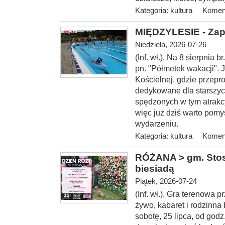
Kategoria:
kultura
Koment
MIĘDZYLESIE - Zap
Niedziela, 2026-07-26
(Inf. wł.). Na 8 sierp
nia b
pn. "Półmetek wakacji". 
Kościelnej, gdzie przepr
dedykowane dla starszyc
spędzonych w tym atrakc
więc już dziś warto pomy
wydarzeniu.
Kategoria:
kultura
Koment
RÓŻANA > gm. Stosz
biesiadą
Piątek, 2026-07-24
(Inf. wł.). Gra terenowa
żywo, kabaret i rodzinna
sobotę, 25 lipca, od
godz.