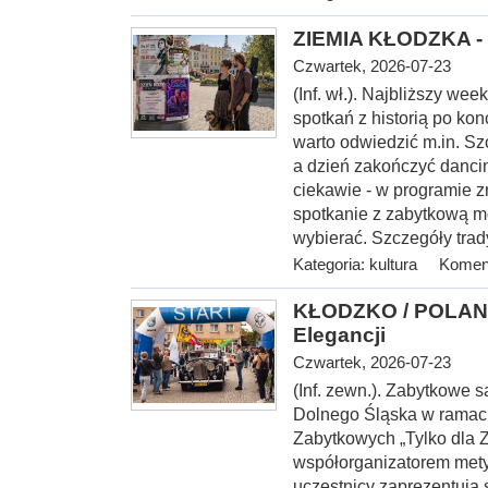
ZIEMIA KŁODZKA - 
Czwartek, 2026-07-23
(Inf. wł.). Najbliższy w
spotkań z historią po kon
warto odwiedzić m.in. S
a dzień zakończyć danci
ciekawie - w programie z
spotkanie z zabytkową m
wybierać. Szczegóły trad
Kategoria:
kultura
Koment
KŁODZKO / POLANI
Elegancji
Czwartek, 2026-07-23
(Inf. zewn.). Zabytkowe
Dolnego Śląska w rama
Zabytkowych „Tylko dla 
współorganizatorem mety I
uczestnicy zaprezentują 