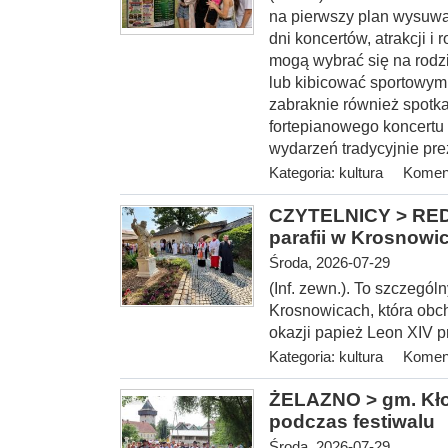
na pierwszy plan wysuwa
dni koncertów, atrakcji 
mogą wybrać się na rodz
lub kibicować sportowym
zabraknie również spotka
fortepianowego koncertu 
wydarzeń tradycyjnie pre
Kategoria:
kultura
Koment
CZYTELNICY > REDA
parafii w Krosnowi
Środa, 2026-07-29
(Inf. zewn.). To szczegól
Krosnowicach, która obcho
okazji papież Leon XIV 
Kategoria:
kultura
Koment
ŻELAZNO > gm. Kłod
podczas festiwalu
Środa, 2026-07-29