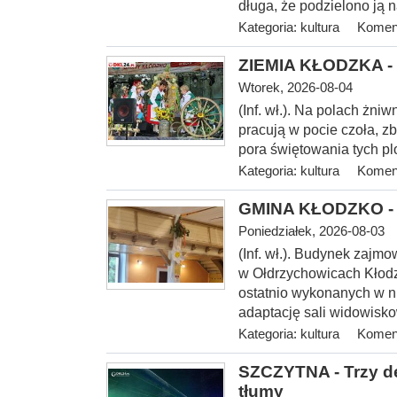
długa, że podzielono ją n
Kategoria:
kultura
Koment
ZIEMIA KŁODZKA - 
Wtorek, 2026-08-04
(Inf. wł.). Na
polach żniwn
pracują w pocie czoła, z
pora świętowania tych p
Kategoria:
kultura
Koment
GMINA KŁODZKO - O
Poniedziałek, 2026-08-03
(Inf. wł.). Budynek zajmo
w Ołdrzychowicach Kłodz
ostatnio wykonanych w ni
adaptację sali widowis
Kategoria:
kultura
Koment
SZCZYTNA - Trzy de
tłumy