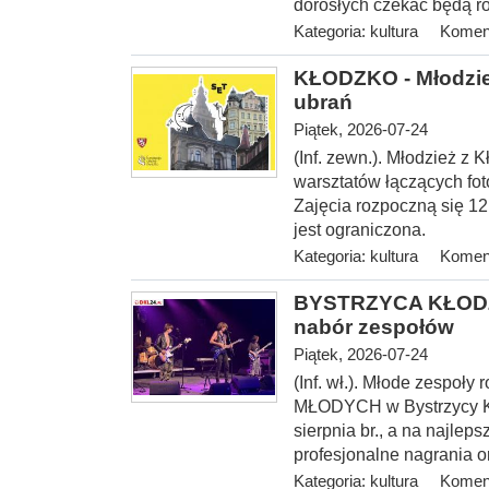
dorosłych czekać będą ró
Kategoria:
kultura
Koment
KŁODZKO - Młodzież
ubrań
Piątek, 2026-07-24
(Inf. zewn.). Młodzież z 
warsztatów łączących fot
Zajęcia rozpoczną się 12 
jest ograniczona.
Kategoria:
kultura
Koment
BYSTRZYCA KŁODZ
nabór zespołów
Piątek, 2026-07-24
(Inf. wł.). Młode zespoł
MŁODYCH w Bystrzycy Kło
sierpnia br., a na najlep
profesjonalne nagrania o
Kategoria:
kultura
Koment