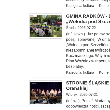
Kategoria:
kultura
Koment
GMINA RADKÓW - Dw
„Wołodia pod Szcz
Środa, 2026-07-22
(Inf. zewn.). Już po raz
poezji śpiewanej. W dnia
„Wołodia pod Szczelińce
niezapomnianej twórczoś
Kaczmarskiego. W tym ro
Piotr Woźniak w repertu
bezpłatny.
Kategoria:
kultura
Koment
STRONIE ŚLĄSKIE -
Orańskiej
Wtorek, 2026-07-21
(Inf. wł.). Postać Marian
odpowiedzialności, szcz