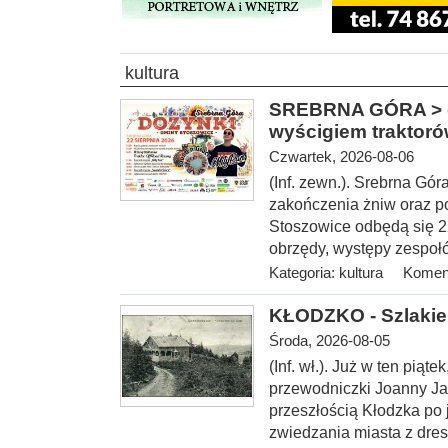
kultura
SREBRNA GÓRA > gm
wyścigiem traktor
Czwartek, 2026-08-06
(Inf. zewn.). Srebrna Gó
zakończenia żniw oraz p
Stoszowice odbędą się 22 
obrzędy, występy zespołó
Kategoria:
kultura
Koment
KŁODZKO - Szlakie
Środa, 2026-08-05
(Inf. wł.
). Już w ten piąt
przewodniczki Joanny Ja
przeszłością Kłodzka po
zwiedzania miasta z dres