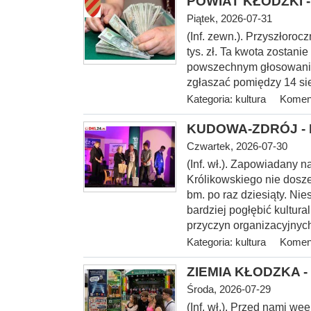
POWIAT KŁODZKI - 
Piątek, 2026-07-31
(Inf. zewn.). Przyszłoroc
tys. zł. Ta kwota zostani
powszechnym głosowaniu
zgłaszać pomiędzy 14 sie
Kategoria:
kultura
Koment
KUDOWA-ZDRÓJ - I 
Czwartek, 2026-07-30
(Inf.
wł.). Zapowiadany na
Królikowskiego nie dosze
bm. po raz dziesiąty. Nie
bardziej pogłębić kultur
przyczyn organizacyjnych
Kategoria:
kultura
Koment
ZIEMIA KŁODZKA - 
Środa, 2026-07-29
(Inf. wł.). Przed nami w