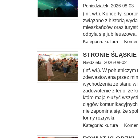
Poniedziałek, 2026-08-03
(Inf. wł.). Koncerty, spo
związane z historią wyda
mieszkańców oraz turystó
odbyła się jubileuszowa,
Kategoria:
kultura
Koment
STRONIE ŚLĄSKIE -
Niedziela, 2026-08-02
(Inf. wł.). W pohutniczym
zdewastowana przez mini
wychodzenia ze stanu wi
zadowolenie z tego, że k
które mają służyć wszyst
ciągów komunikacyjnych, 
nie zapomina się, że spo
formy rozrywki.
Kategoria:
kultura
Koment