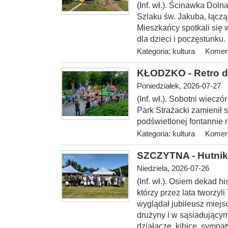
(Inf. wł.). Ścinawka Dol
Szlaku św. Jakuba, łączą
Mieszkańcy spotkali się w
dla dzieci i poczęstunku.
Kategoria:
kultura
Koment
KŁODZKO - Retro d
Poniedziałek, 2026-07-27
(Inf. wł.). Sobotni wiecz
Park Strażacki zamienił s
podświetlonej fontannie ru
Kategoria:
kultura
Koment
SZCZYTNA - Hutnik 
Niedziela, 2026-07-26
(Inf. wł.). Osiem dekad hi
którzy przez lata tworzyl
wyglądał jubileusz miejs
drużyny i w sąsiadującym
działacze, kibice, sympa