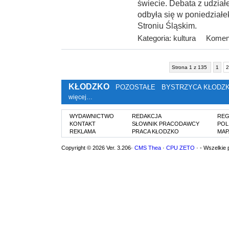
świecie. Debata z udzia
odbyła się w poniedziałek
Stroniu Śląskim.
Kategoria:
kultura
Koment
Strona 1 z 135
1
2
KŁODZKO
POZOSTAŁE
BYSTRZYCA KŁODZ
więcej…
WYDAWNICTWO
REDAKCJA
REG
KONTAKT
SŁOWNIK PRACODAWCY
POL
REKLAMA
PRACA KŁODZKO
MAP
Copyright © 2026 Ver. 3.206·
CMS Thea
·
CPU ZETO
· - Wszelkie