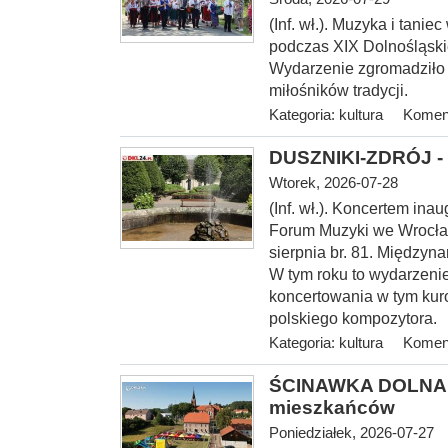
(Inf. wł.). Muzyka i tani
podczas XIX Dolnośląski
Wydarzenie zgromadziło
miłośników tradycji.
Kategoria:
kultura
Koment
DUSZNIKI-ZDRÓJ - 
Wtorek, 2026-07-28
(Inf. wł.). Koncerte
m inau
Forum Muzyki we Wrocław
sierpnia br. 81. Między
W tym roku to wydarzenie
koncertowania w tym kur
polskiego kompozytora.
Kategoria:
kultura
Koment
ŚCINAWKA DOLNA > 
mieszkańców
Poniedziałek, 2026-07-27