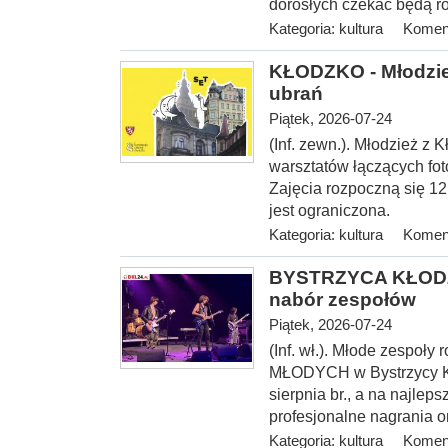
dorosłych czekać będą ró
Kategoria:
kultura
Koment
KŁODZKO - Młodzież
ubrań
Piątek, 2026-07-24
(Inf. zewn.). Młodzież z 
warsztatów łączących fot
Zajęcia rozpoczną się 12 
jest ograniczona.
Kategoria:
kultura
Koment
BYSTRZYCA KŁODZ
nabór zespołów
Piątek, 2026-07-24
(Inf. wł.). Młode zespoł
MŁODYCH w Bystrzycy Kło
sierpnia br., a na najlep
profesjonalne nagrania o
Kategoria:
kultura
Koment