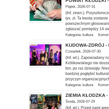
POWIAT KŁODZKI - 
Piątek, 2026-07-31
(Inf. zewn.). Przyszłoroc
tys. zł. Ta kwota zostani
powszechnym głosowaniu
zgłaszać pomiędzy 14 sie
Kategoria:
kultura
Koment
KUDOWA-ZDRÓJ - I 
Czwartek, 2026-07-30
(Inf.
wł.). Zapowiadany na
Królikowskiego nie dosze
bm. po raz dziesiąty. Nie
bardziej pogłębić kultur
przyczyn organizacyjnych
Kategoria:
kultura
Koment
ZIEMIA KŁODZKA - 
Środa, 2026-07-29
(Inf. wł.). Przed nami w