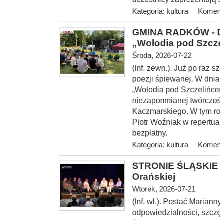
Kategoria:
kultura
Koment
GMINA RADKÓW - Dw
„Wołodia pod Szcz
Środa, 2026-07-22
(Inf. zewn.). Już po raz
poezji śpiewanej. W dnia
„Wołodia pod Szczelińce
niezapomnianej twórczoś
Kaczmarskiego. W tym ro
Piotr Woźniak w repertu
bezpłatny.
Kategoria:
kultura
Koment
STRONIE ŚLĄSKIE -
Orańskiej
Wtorek, 2026-07-21
(Inf. wł.). Postać Marian
odpowiedzialności, szcz