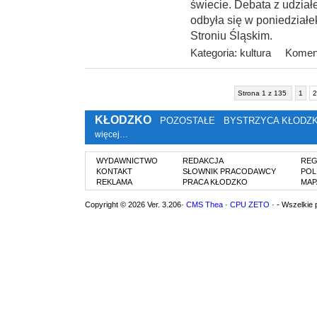
świecie. Debata z udzia
odbyła się w poniedziałek
Stroniu Śląskim.
Kategoria:
kultura
Koment
Strona 1 z 135
1
2
KŁODZKO
POZOSTAŁE
BYSTRZYCA KŁODZ
więcej…
WYDAWNICTWO
REDAKCJA
REG
KONTAKT
SŁOWNIK PRACODAWCY
POL
REKLAMA
PRACA KŁODZKO
MAP
Copyright © 2026 Ver. 3.206·
CMS Thea
·
CPU ZETO
· - Wszelkie