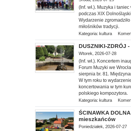
(Inf. wł.). Muzyka i tani
podczas XIX Dolnośląski
Wydarzenie zgromadziło
miłośników tradycji.
Kategoria:
kultura
Koment
DUSZNIKI-ZDRÓJ - 
Wtorek, 2026-07-28
(Inf. wł.). Koncerte
m inau
Forum Muzyki we Wrocław
sierpnia br. 81. Między
W tym roku to wydarzenie
koncertowania w tym kur
polskiego kompozytora.
Kategoria:
kultura
Koment
ŚCINAWKA DOLNA > 
mieszkańców
Poniedziałek, 2026-07-27