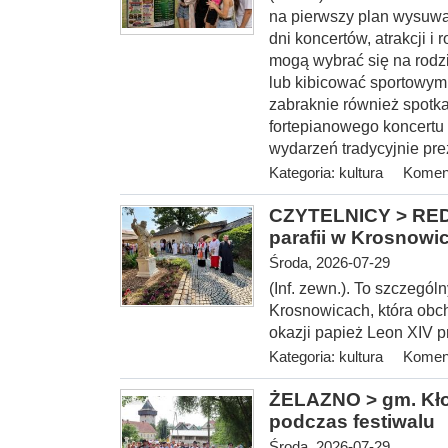
na pierwszy plan wysuwa
dni koncertów, atrakcji 
mogą wybrać się na rodz
lub kibicować sportowym
zabraknie również spotka
fortepianowego koncertu 
wydarzeń tradycyjnie pre
Kategoria:
kultura
Koment
CZYTELNICY > REDA
parafii w Krosnowi
Środa, 2026-07-29
(Inf. zewn.). To szczegól
Krosnowicach, która obcho
okazji papież Leon XIV 
Kategoria:
kultura
Koment
ŻELAZNO > gm. Kłod
podczas festiwalu
Środa, 2026-07-29