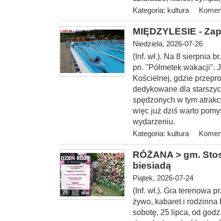
Kategoria:
kultura
Koment
MIĘDZYLESIE - Zap
Niedziela, 2026-07-26
(Inf. wł.). Na 8 sierp
nia b
pn. "Półmetek wakacji". 
Kościelnej, gdzie przepr
dedykowane dla starszyc
spędzonych w tym atrakc
więc już dziś warto pomy
wydarzeniu.
Kategoria:
kultura
Koment
RÓŻANA > gm. Stosz
biesiadą
Piątek, 2026-07-24
(Inf. wł.). Gra terenowa
żywo, kabaret i rodzinna
sobotę, 25 lipca, od
godz.