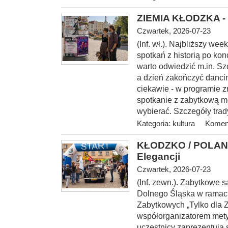
ZIEMIA KŁODZKA - 
Czwartek, 2026-07-23
(Inf. wł.). Najbliższy w
spotkań z historią po kon
warto odwiedzić m.in. S
a dzień zakończyć danci
ciekawie - w programie z
spotkanie z zabytkową m
wybierać. Szczegóły trad
Kategoria:
kultura
Koment
KŁODZKO / POLANI
Elegancji
Czwartek, 2026-07-23
(Inf. zewn.). Zabytkowe
Dolnego Śląska w rama
Zabytkowych „Tylko dla 
współorganizatorem mety I
uczestnicy zaprezentują 