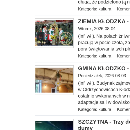
długa, że podzielono ją n
Kategoria:
kultura
Koment
ZIEMIA KŁODZKA - 
Wtorek, 2026-08-04
(Inf. wł.). Na
polach żniwn
pracują w pocie czoła, z
pora świętowania tych p
Kategoria:
kultura
Koment
GMINA KŁODZKO - O
Poniedziałek, 2026-08-03
(Inf. wł.). Budynek zajmo
w Ołdrzychowicach Kłodz
ostatnio wykonanych w ni
adaptację sali widowis
Kategoria:
kultura
Koment
SZCZYTNA - Trzy de
tłumy