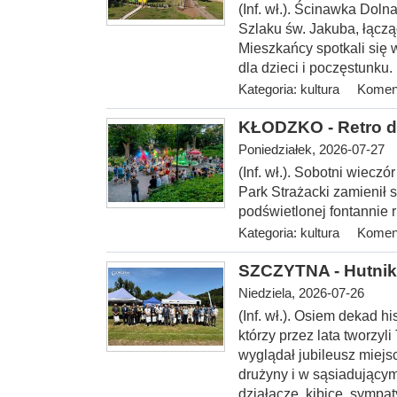
(Inf. wł.). Ścinawka Dol
Szlaku św. Jakuba, łączą
Mieszkańcy spotkali się w
dla dzieci i poczęstunku.
Kategoria:
kultura
Koment
KŁODZKO - Retro d
Poniedziałek, 2026-07-27
(Inf. wł.). Sobotni wiecz
Park Strażacki zamienił s
podświetlonej fontannie ru
Kategoria:
kultura
Koment
SZCZYTNA - Hutnik 
Niedziela, 2026-07-26
(Inf. wł.). Osiem dekad hi
którzy przez lata tworzyl
wyglądał jubileusz miejs
drużyny i w sąsiadującym
działacze, kibice, sympa