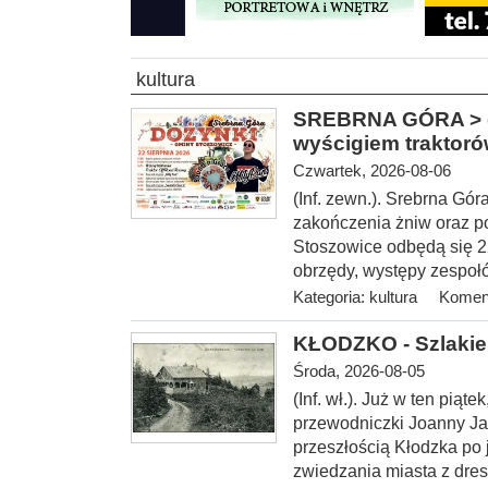
kultura
SREBRNA GÓRA > gm
wyścigiem traktor
Czwartek, 2026-08-06
(Inf. zewn.). Srebrna Gó
zakończenia żniw oraz p
Stoszowice odbędą się 22 
obrzędy, występy zespołó
Kategoria:
kultura
Koment
KŁODZKO - Szlakie
Środa, 2026-08-05
(Inf. wł.
). Już w ten piąt
przewodniczki Joanny Ja
przeszłością Kłodzka po
zwiedzania miasta z dres