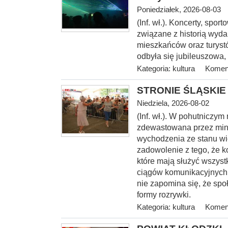
Poniedziałek, 2026-08-03
(Inf. wł.). Koncerty, spo
związane z historią wyda
mieszkańców oraz turystó
odbyła się jubileuszowa,
Kategoria:
kultura
Koment
STRONIE ŚLĄSKIE -
Niedziela, 2026-08-02
(Inf. wł.). W pohutniczym
zdewastowana przez mini
wychodzenia ze stanu wi
zadowolenie z tego, że k
które mają służyć wszyst
ciągów komunikacyjnych, 
nie zapomina się, że spo
formy rozrywki.
Kategoria:
kultura
Koment